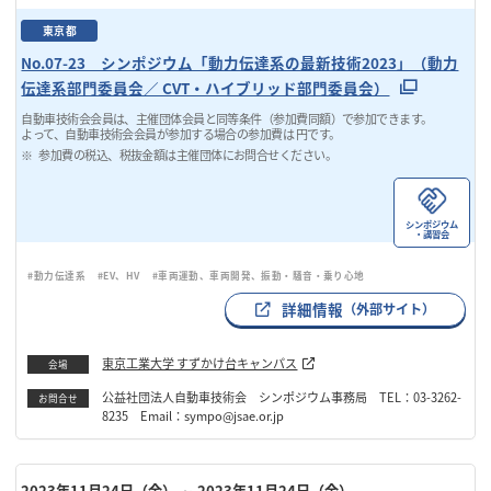
東京都
No.07-23 シンポジウム「動力伝達系の最新技術2023」（動力
伝達系部門委員会／ CVT・ハイブリッド部門委員会）
自動車技術会会員は、主催団体会員と同等条件（参加費同額）で参加できます。
よって、自動車技術会会員が参加する場合の参加費は 円です。
参加費の税込、税抜金額は主催団体にお問合せください。
シンポジウム
・講習会
#動力伝達系
#EV、HV
#車両運動、車両開発、振動・騒音・乗り心地
詳細情報
（外部サイト）
東京工業大学 すずかけ台キャンパス
会場
公益社団法人自動車技術会 シンポジウム事務局 TEL：03-3262-
お問合せ
8235 Email：sympo@jsae.or.jp
2023年11月24日（金）
～ 2023年11月24日（金）