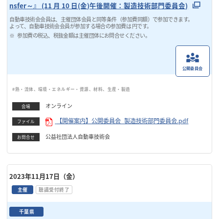
nsfer～』 (11 月 10 日(金)午後開催：製造技術部門委員会)
自動車技術会会員は、主催団体会員と同等条件（参加費同額）で参加できます。
よって、自動車技術会会員が参加する場合の参加費は 円です。
参加費の税込、税抜金額は主催団体にお問合せください。
公開委員会
#熱・流体、環境・エネルギー・資源、材料、生産・製造
オンライン
会場
【開催案内】公開委員会_製造技術部門委員会.pdf
ファイル
公益社団法人自動車技術会
お問合せ
2023年11月17日（金）
主催
聴講受付終了
千葉県