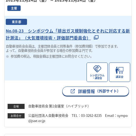
主催
東京都
No.08-23 シンポジウム「排出ガス規制強化とそれに対応する新
計測法」（大気環境技術・評価部門委員会）
自動車技術会会員は、主催団体会員と同等条件（参加費同額）で参加できます。
よって、自動車技術会会員が参加する場合の参加費は 円です。
参加費の税込、税抜金額は主催団体にお問合せください。
シンポジウム
講演会
・講習会
詳細情報
（外部サイト）
自動車技術会 第1会議室（ハイブリッド）
会場
公益社団法人自動車技術会 TEL：03-3262-8235 Email：sympo
お問合せ
@jsae.or.jp