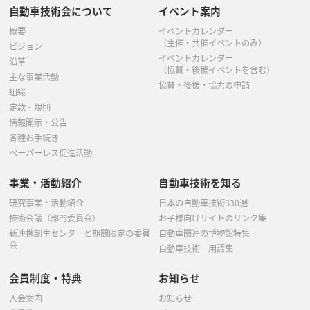
自動車技術会について
イベント案内
概要
イベントカレンダー
（主催・共催イベントのみ）
ビジョン
イベントカレンダー
沿革
（協賛・後援イベントを含む）
主な事業活動
協賛・後援・協力の申請
組織
定款・規則
情報開示・公告
各種お手続き
ペーパーレス促進活動
事業・活動紹介
自動車技術を知る
研究事業・活動紹介
日本の自動車技術330選
技術会議（部門委員会）
お子様向けサイトのリンク集
新連携創生センターと期間限定の委員
自動車関連の博物館特集
会
自動車技術 用語集
会員制度・特典
お知らせ
入会案内
お知らせ