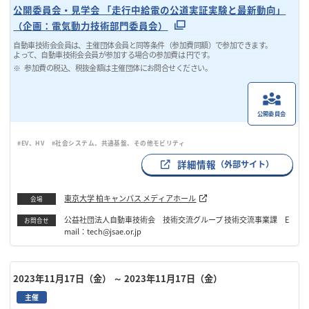
公開委員会・見学会 「走行中給電の公道実証実験と最新動向」
（企画：電気動力技術部門委員会）
自動車技術会会員は、主催団体会員と同等条件（参加費同額）で参加できます。
よって、自動車技術会会員が参加する場合の参加費は 円です。
参加費の税込、税抜金額は主催団体にお問合せください。
公開委員会
#EV、HV
#社会システム、共通基盤、その他モビリティ
詳細情報
（外部サイト）
東京大学 柏キャンパス メディアホール
会場
公益社団法人自動車技術会 技術交流グループ 技術交流事業課 E
お問合せ
mail：tech@jsae.or.jp
2023年11月17日（金）
～ 2023年11月17日（金）
主催