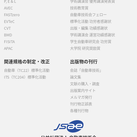
P, E & L
学術講演会 優秀講演発表賞
AVEC
技術教育賞
FASTzero
自動車技術会フェロー
EVTeC
標準化活動 功労者感謝状
CVT
出版・編集 功績感謝状
BMD
学術講演会 運営功績感謝状
FISITA
学生自動車研究会 功労賞
APAC
大学院 研究奨励賞
関連規格の制定・改正
出版物の刊行
自動車（TC22）標準化活動
会誌「自動車技術」
ITS（TC204）標準化活動
論文集
文献の購入・調査
出版案内サイト
メルマガ発行
刊行物正誤表
各種刊行物