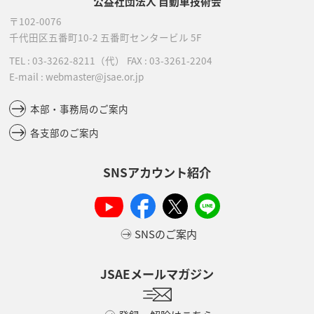
公益社団法人 自動車技術会
〒102-0076
千代田区五番町10-2
五番町センタービル 5F
TEL :
03-3262-8211
（代）
FAX : 03-3261-2204
E-mail : webmaster@jsae.or.jp
本部・事務局のご案内
各支部のご案内
SNSアカウント紹介
SNSのご案内
JSAEメールマガジン