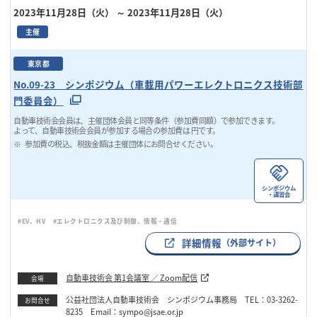
2023年11月28日（火）
～ 2023年11月28日（火）
主催
東京都
No.09-23 シンポジウム（車載用パワーエレクトロニクス技術部
門委員会）
自動車技術会会員は、主催団体会員と同等条件（参加費同額）で参加できます。
よって、自動車技術会会員が参加する場合の参加費は 円です。
参加費の税込、税抜金額は主催団体にお問合せください。
シンポジウム
・講習会
#EV、HV
#エレクトロニクス及び制御、情報・通信
詳細情報
（外部サイト）
自動車技術会 第1会議室 ／ Zoom配信
会場
公益社団法人自動車技術会 シンポジウム事務局 TEL：03-3262-
お問合せ
8235 Email：sympo@jsae.or.jp