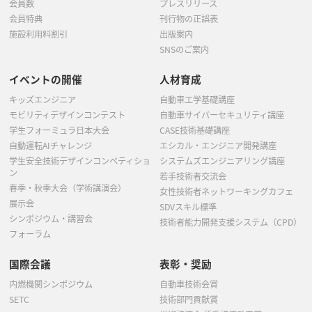
会員数
プレスリリース
会員特典
刊行物の正誤表
施設利用料割引
出版案内
SNSのご案内
イベントの開催
人材育成
キッズエンジニア
自動車工学基礎講座
モビリティデザインコンテスト
自動車サイバーセキュリティ講座
学生フォーミュラ日本大会
CASE技術基礎講座
自動運転AIチャレンジ
エシカル・エンジニア開発講座
学生安全技術デザインコンペティショ
システムズエンジニアリング講座
ン
若手技術者交流会
春季・秋季大会（学術講演会）
女性技術者ネットワーキングカフェ
展示会
SDVスキル標準
シンポジウム・講習会
技術者能力開発支援システム（CPD）
フォーラム
国際会議
表彰・奨励
内燃機関シンポジウム
自動車技術会賞
SETC
技術部門貢献賞