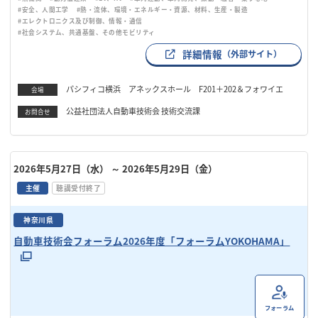
#安全、人間工学
#熱・流体、環境・エネルギー・資源、材料、生産・製造
#エレクトロニクス及び制御、情報・通信
#社会システム、共通基盤、その他モビリティ
詳細情報
（外部サイト）
パシフィコ横浜 アネックスホール F201＋202＆フォワイエ
会場
公益社団法人自動車技術会 技術交流課
お問合せ
2026年5月27日（水）
～ 2026年5月29日（金）
主催
聴講受付終了
神奈川県
自動車技術会フォーラム2026年度「フォーラムYOKOHAMA」
フォーラム