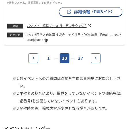
#社会システム、共通基盤、その他モビリティ
詳細情報
（外部サイト）
パシフィコ横浜ノース ガーデンラウンジB
会場
公益社団法人自動車技術会 モビリティDX推進課 Email：kisoko
お問合せ
uza@jsae.or.jp
1
30
37
…
…
※1
各イベントへのご質問は直接各主催者事務局にお問合せ下さ
い。
※2
主催者の都合により、掲載をしていないイベントや連絡先(電
話番号)を公開していないイベントもあります。
※3
開催時間等、掲載内容が変更となる場合があります。
イベントカレンダー