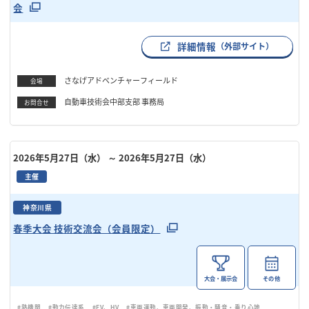
会
詳細情報
（外部サイト）
さなげアドベンチャーフィールド
会場
自動車技術会中部支部 事務局
お問合せ
2026年5月27日（水）
～ 2026年5月27日（水）
主催
神奈川県
春季大会 技術交流会（会員限定）
大会・展示会
その他
#熱機関
#動力伝達系
#EV、HV
#車両運動、車両開発、振動・騒音・乗り心地