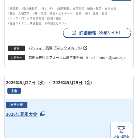
#熱機関
#動力伝達系
#EV、HV
#車両運動、車両開発、振動・騒音・乗り心地
#安全、人間工学
#熱・流体、環境・エネルギー・資源、材料、生産・製造
#エレクトロニクス及び制御、情報・通信
#社会システム、共通基盤、その他モビリティ
詳細情報
（外部サイト）
パシフィコ横浜(アネックスホール)
会場
自動車技術会フォーラム運営事務局 Email：forum@jsae.or.jp
お問合せ
2026年5月27日（水）
～ 2026年5月29日（金）
主催
神奈川県
2026年春季大会
大会・展示会