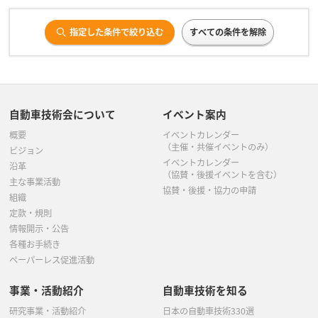
指定した条件で絞り込む
すべての条件を解除
自動車技術会について
イベント案内
概要
イベントカレンダー
（主催・共催イベントのみ）
ビジョン
イベントカレンダー
沿革
（協賛・後援イベントを含む）
主な事業活動
協賛・後援・協力の申請
組織
定款・規則
情報開示・公告
各種お手続き
ペーパーレス促進活動
事業・活動紹介
自動車技術を知る
研究事業・活動紹介
日本の自動車技術330選