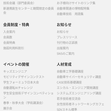
技術会議（部門委員会）
お子様向けサイトのリンク集
新連携創生センターと期間限定の委員
自動車関連の博物館特集
会
自動車技術 用語集
会員制度・特典
お知らせ
入会案内
お知らせ
会員数
プレスリリース
会員特典
刊行物の正誤表
施設利用料割引
出版案内
SNSのご案内
イベントの開催
人材育成
キッズエンジニア
自動車工学基礎講座
モビリティデザインコンテスト
自動車サイバーセキュリティ講座
学生フォーミュラ日本大会
CASE技術基礎講座
自動運転AIチャレンジ
エシカル・エンジニア開発講座
学生安全技術デザインコンペティショ
システムズエンジニアリング講座
ン
若手技術者交流会
春季・秋季大会（学術講演会）
女性技術者ネットワーキングカフェ
展示会
SDVスキル標準