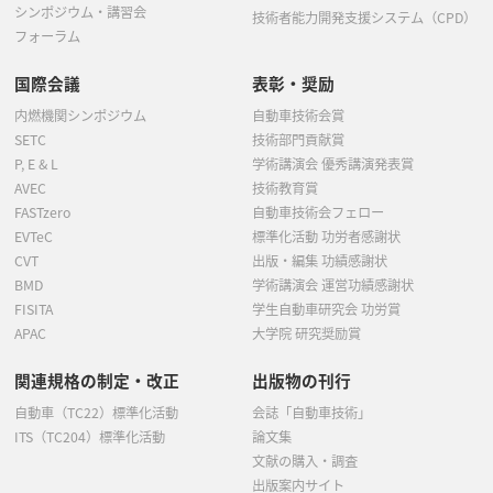
シンポジウム・講習会
技術者能力開発支援システム（CPD）
フォーラム
国際会議
表彰・奨励
内燃機関シンポジウム
自動車技術会賞
SETC
技術部門貢献賞
P, E & L
学術講演会 優秀講演発表賞
AVEC
技術教育賞
FASTzero
自動車技術会フェロー
EVTeC
標準化活動 功労者感謝状
CVT
出版・編集 功績感謝状
BMD
学術講演会 運営功績感謝状
FISITA
学生自動車研究会 功労賞
APAC
大学院 研究奨励賞
関連規格の制定・改正
出版物の刊行
自動車（TC22）標準化活動
会誌「自動車技術」
ITS（TC204）標準化活動
論文集
文献の購入・調査
出版案内サイト