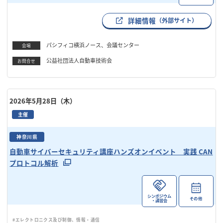
詳細情報
（外部サイト）
パシフィコ横浜ノース、会議センター
会場
公益社団法人自動車技術会
お問合せ
2026年5月28日（木）
主催
神奈川県
自動車サイバーセキュリティ講座ハンズオンイベント 実践 CAN
プロトコル解析
シンポジウム
その他
・講習会
#エレクトロニクス及び制御、情報・通信