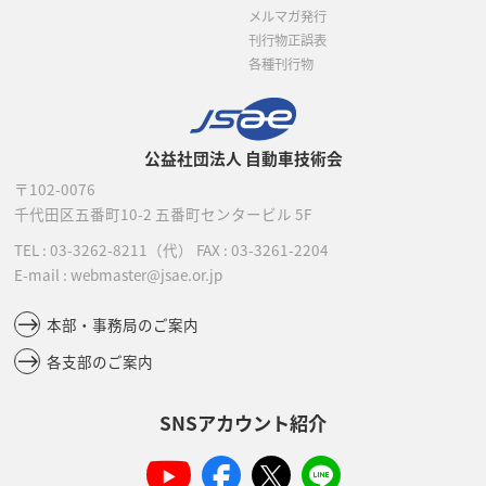
メルマガ発行
刊行物正誤表
各種刊行物
公益社団法人 自動車技術会
〒102-0076
千代田区五番町10-2
五番町センタービル 5F
TEL :
03-3262-8211
（代）
FAX : 03-3261-2204
E-mail : webmaster@jsae.or.jp
本部・事務局のご案内
各支部のご案内
SNSアカウント紹介