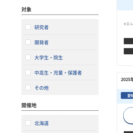
対象
#エ
研究者
開発者
大学生・院生
中高生・児童・保護者
202
その他
愛
開催地
北海道