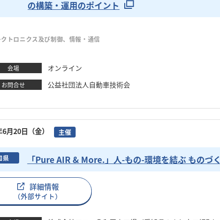
の構築・運用のポイント
レクトロニクス及び制御、情報・通信
オンライン
会場
公益社団法人自動車技術会
お問合せ
5年6月20日（金）
主催
「Pure AIR & More.」人-もの-環境を結ぶ も
知県
詳細情報
（外部サイト）