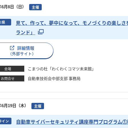
5年6月8日（日）
主催
見て、作って、夢中になって、モノづくりの楽しさ
川県
ランド」
詳細情報
（外部サイト）
こまつの杜「わくわくコマツ未来館」
会場
自動車技術会中部支部 事務局
お問合せ
5年6月19日（木）
主催
自動車サイバーセキュリティ講座専門プログラム①
ライン