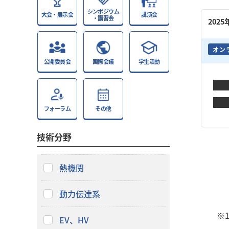
シンポジウム
大会・展示会
講演会
・講習会
202
オン
公開委員会
国際会議
学生活動
フォーラム
その他
技術分野
熱機関
動力伝達系
※
EV、HV