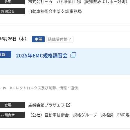
株式会社三五 八和田山工場（愛知県みよし市三好町）
会場
自動車技術会中部支部 事務局
お問合せ
5年6月26日（木）
主催
聴講受付終了
2025年EMC規格講習会
京都
、HV
#エレクトロニクス及び制御、情報・通信
主婦会館プラザエフ
会場
（公社）自動車技術会 規格グループ 規格課 EMC規格講習
お問合せ