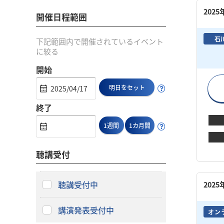
202
開催日程範囲
石
下記範囲内で開催されているイベント
に絞る
開始
明日をセット
終了
1週間
1カ月間
聴講受付
聴講受付中
202
講演発表受付中
オン