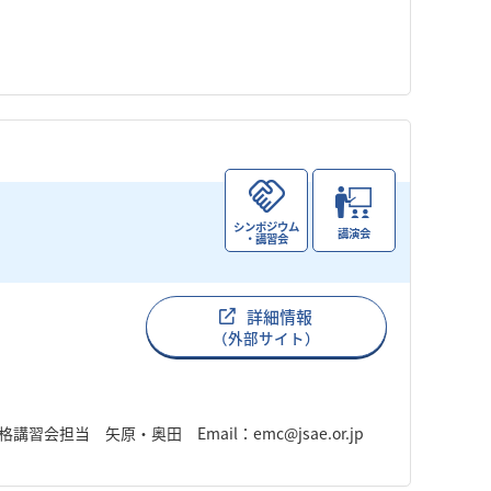
シンポジウム
講演会
・講習会
詳細情報
（外部サイト）
会担当 矢原・奥田 Email：emc@jsae.or.jp