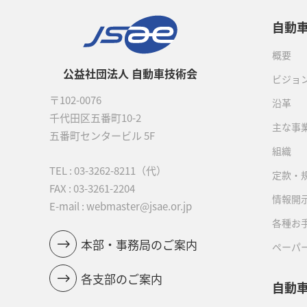
自動
概要
公益社団法人 自動車技術会
ビジョ
〒102-0076
沿革
千代田区五番町10-2
主な事
五番町センタービル 5F
組織
TEL :
03-3262-8211
（代）
定款・
FAX : 03-3261-2204
情報開
E-mail : webmaster@jsae.or.jp
各種お
本部・事務局のご案内
ペーパ
各支部のご案内
自動