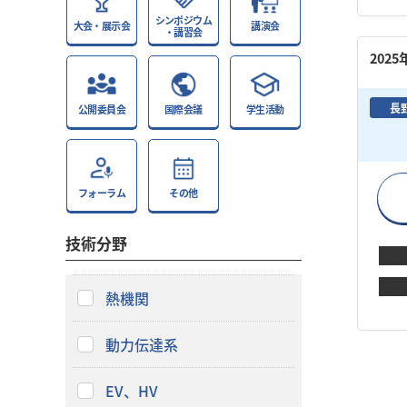
シンポジウム
大会・展示会
講演会
・講習会
202
長
公開委員会
国際会議
学生活動
フォーラム
その他
技術分野
熱機関
動力伝達系
EV、HV