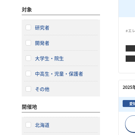
対象
研究者
#エ
開発者
大学生・院生
中高生・児童・保護者
202
その他
愛
開催地
北海道