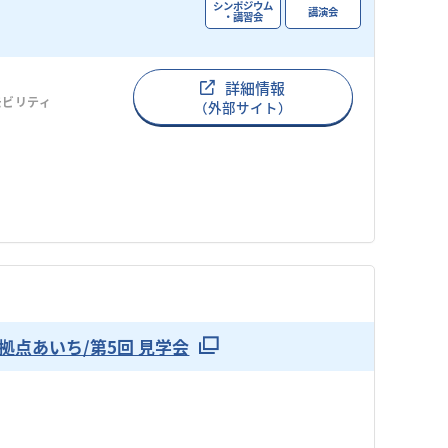
シンポジウム
講演会
・講習会
詳細情報
モビリティ
（外部サイト）
点あいち/第5回 見学会