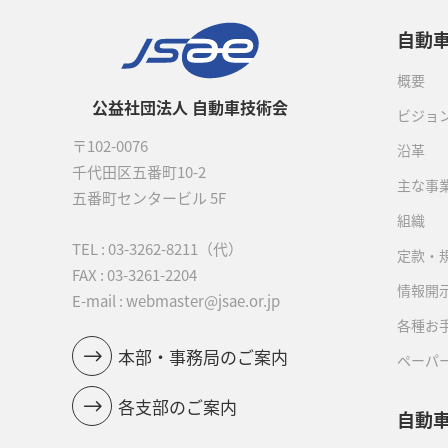
自動
概要
公益社団法人 自動車技術会
ビジョ
〒102-0076
沿革
千代田区五番町10-2
主な事
五番町センタービル 5F
組織
TEL :
03-3262-8211
（代）
定款・
FAX : 03-3261-2204
情報開
E-mail : webmaster@jsae.or.jp
各種お
本部・事務局のご案内
ペーパ
各支部のご案内
自動