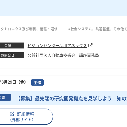
レクトロニクス及び制御、情報・通信
#社会システム、共通基盤、その他
ビジョンセンター品川アネックス
会場
公益社団法人自動車技術会 講座事務局
お問合せ
5年8月29日（金）
主催
【募集】最先端の研究開発拠点を見学しよう 知の拠
知県
詳細情報
（外部サイト）