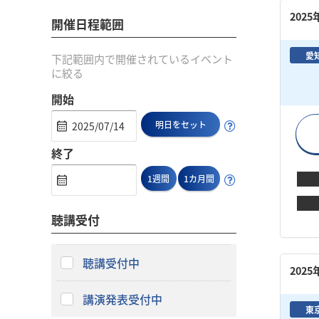
202
開催日程範囲
愛
下記範囲内で開催されているイベント
に絞る
開始
明日をセット
終了
1週間
1カ月間
聴講受付
聴講受付中
202
講演発表受付中
東