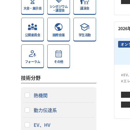
シンポジウム
大会・展示会
講演会
・講習会
202
公開委員会
国際会議
学生活動
オン
フォーラム
その他
#EV
技術分野
#エ
熱機関
動力伝達系
EV、HV