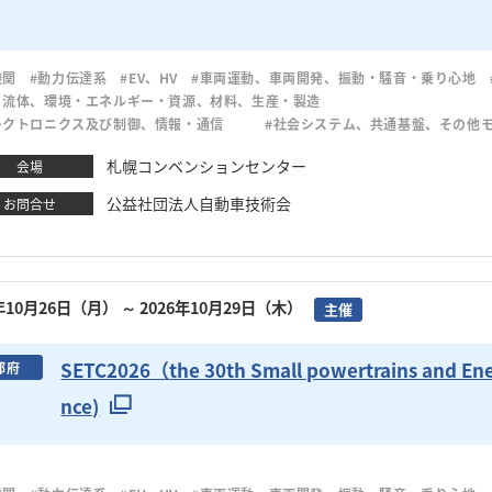
機関
#動力伝達系
#EV、HV
#車両運動、車両開発、振動・騒音・乗り心地
・流体、環境・エネルギー・資源、材料、生産・製造
レクトロニクス及び制御、情報・通信
#社会システム、共通基盤、その他
札幌コンベンションセンター
会場
公益社団法人自動車技術会
お問合せ
6年10月26日（月）
～ 2026年10月29日（木）
主催
SETC2026（the 30th Small powertrains and Ene
都府
nce)