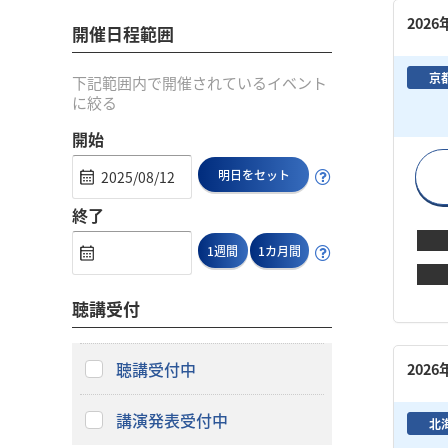
202
開催日程範囲
京
下記範囲内で開催されているイベント
に絞る
開始
明日をセット
終了
1週間
1カ月間
聴講受付
聴講受付中
202
講演発表受付中
北