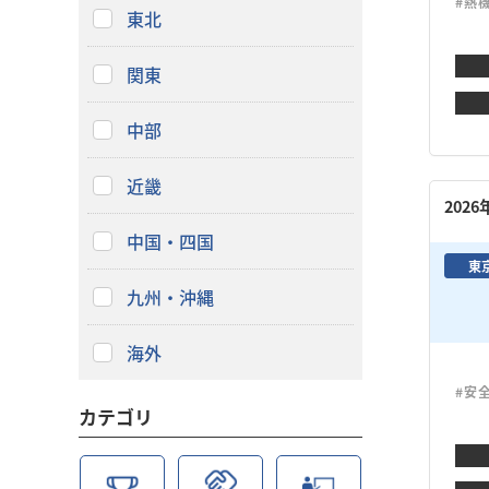
#熱
東北
関東
中部
近畿
202
中国・四国
東
九州・沖縄
海外
#安
カテゴリ