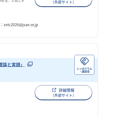
#安全、人間工学
（外部サイト）
tc2026@jsae.or.jp
の理論と実践」
シンポジウム
・講習会
詳細情報
（外部サイト）