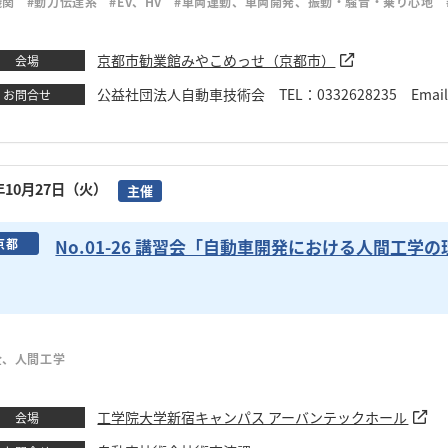
機関
#動力伝達系
#EV、HV
#車両運動、車両開発、振動・騒音・乗り心地
京都市勧業館みやこめっせ（京都市）
会場
公益社団法人自動車技術会 TEL：0332628235 Email：se
お問合せ
6年10月27日（火）
主催
No.01-26 講習会「自動車開発における人間工学
京都
全、人間工学
工学院大学新宿キャンパス アーバンテックホール
会場