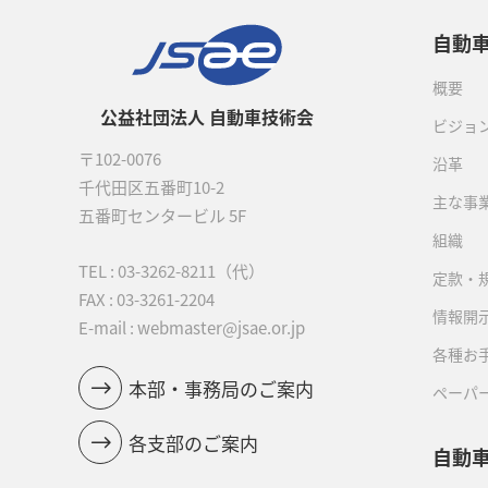
自動
概要
公益社団法人 自動車技術会
ビジョ
〒102-0076
沿革
千代田区五番町10-2
主な事
五番町センタービル 5F
組織
TEL :
03-3262-8211
（代）
定款・
FAX : 03-3261-2204
情報開
E-mail : webmaster@jsae.or.jp
各種お
本部・事務局のご案内
ペーパ
各支部のご案内
自動