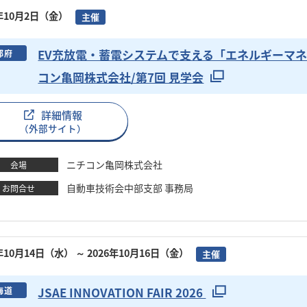
6年10月2日（金）
主催
EV充放電・蓄電システムで支える​「エネルギーマ
都府
コン亀岡株式会社/第7回 見学会
詳細情報
（外部サイト）
ニチコン亀岡株式会社
会場
自動車技術会中部支部 事務局
お問合せ
6年10月14日（水）
～ 2026年10月16日（金）
主催
JSAE INNOVATION FAIR 2026
海道