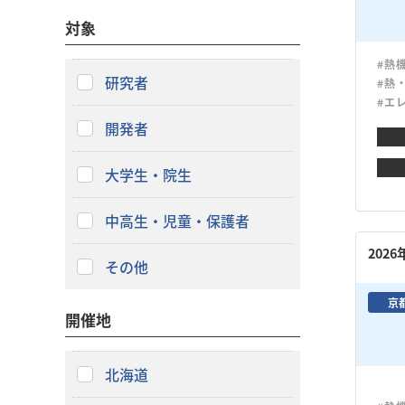
対象
#熱
研究者
#熱
#エ
開発者
大学生・院生
中高生・児童・保護者
202
その他
京
開催地
北海道