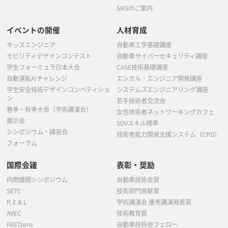
SNSのご案内
イベントの開催
人材育成
キッズエンジニア
自動車工学基礎講座
モビリティデザインコンテスト
自動車サイバーセキュリティ講座
学生フォーミュラ日本大会
CASE技術基礎講座
自動運転AIチャレンジ
エシカル・エンジニア開発講座
学生安全技術デザインコンペティショ
システムズエンジニアリング講座
ン
若手技術者交流会
春季・秋季大会（学術講演会）
女性技術者ネットワーキングカフェ
展示会
SDVスキル標準
シンポジウム・講習会
技術者能力開発支援システム（CPD）
フォーラム
国際会議
表彰・奨励
内燃機関シンポジウム
自動車技術会賞
SETC
技術部門貢献賞
P, E & L
学術講演会 優秀講演発表賞
AVEC
技術教育賞
FASTzero
自動車技術会フェロー