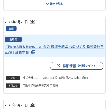
l：jmac_info@camal.mech.chuo-u.ac.jp
2025年6月20日（金）
主催
愛知県
「Pure AIR & More.」人-もの-環境を結ぶ ものづくり 株式会社三
五/第3回 見学会
詳細情報
（外部サイト）
株式会社三五 八和田山工場（愛知県みよし市三好町）
会場
自動車技術会中部支部 事務局
お問合せ
2025年6月20日（金）