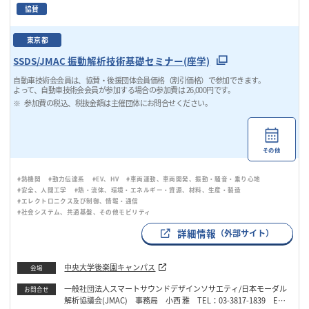
協賛
東京都
SSDS/JMAC 振動解析技術基礎セミナー(座学)
自動車技術会会員は、協賛・後援団体会員価格（割引価格）で参加できます。
よって、自動車技術会会員が参加する場合の参加費は 26,000円です。
参加費の税込、税抜金額は主催団体にお問合せください。
その他
#熱機関
#動力伝達系
#EV、HV
#車両運動、車両開発、振動・騒音・乗り心地
#安全、人間工学
#熱・流体、環境・エネルギー・資源、材料、生産・製造
#エレクトロニクス及び制御、情報・通信
#社会システム、共通基盤、その他モビリティ
詳細情報
（外部サイト）
中央大学後楽園キャンパス
会場
一般社団法人スマートサウンドデザインソサエティ/日本モーダル
お問合せ
解析協議会(JMAC) 事務局 小西 雅 TEL：03-3817-1839 Emai