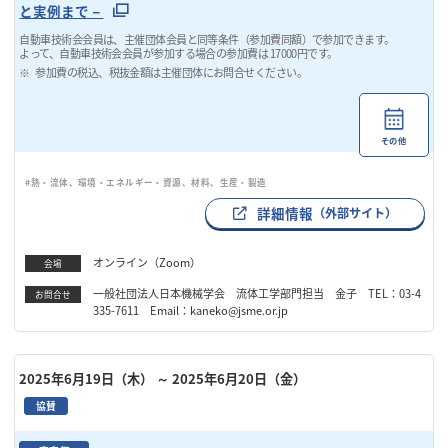
と実例まで－
自動車技術会会員は、主催団体会員と同等条件（参加費同額）で参加できます。
よって、自動車技術会会員が参加する場合の参加費は 17000円です。
参加費の税込、税抜金額は主催団体にお問合せください。
その他
#熱・流体、環境・エネルギー・資源、材料、生産・製造
詳細情報
（外部サイト）
オンライン（Zoom）
会場
一般社団法人日本機械学会 流体工学部門担当 金子 TEL：03-4
お問合せ
335-7611 Email：kaneko@jsme.or.jp
2025年6月19日（木）
～ 2025年6月20日（金）
協賛