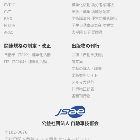
EVTeC
標準化活動 功労者感謝状
CVT
出版・編集 功績感謝状
BMD
学術講演会 運営功績感謝状
FISITA
学生自動車研究会 功労賞
APAC
大学院 研究奨励賞
関連規格の制定・改正
出版物の刊行
自動車（TC22）標準化活動
会誌「自動車技術」
ITS（TC204）標準化活動
論文集
文献の購入・調査
出版案内サイト
メルマガ発行
刊行物正誤表
各種刊行物
公益社団法人 自動車技術会
〒102-0076
千代田区五番町10-2
五番町センタービル 5F