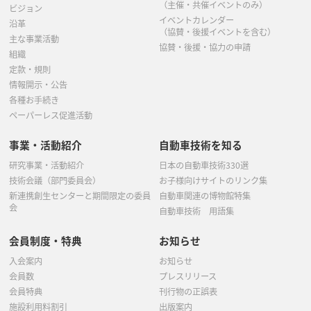
（主催・共催イベントのみ）
ビジョン
イベントカレンダー
沿革
（協賛・後援イベントを含む）
主な事業活動
協賛・後援・協力の申請
組織
定款・規則
情報開示・公告
各種お手続き
ペーパーレス促進活動
事業・活動紹介
自動車技術を知る
研究事業・活動紹介
日本の自動車技術330選
技術会議（部門委員会）
お子様向けサイトのリンク集
新連携創生センターと期間限定の委員
自動車関連の博物館特集
会
自動車技術 用語集
会員制度・特典
お知らせ
入会案内
お知らせ
会員数
プレスリリース
会員特典
刊行物の正誤表
施設利用料割引
出版案内