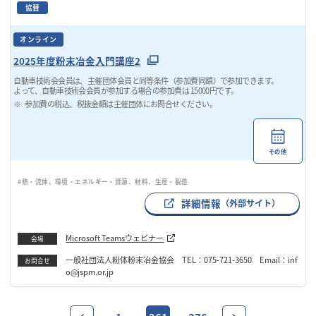
協賛
オンライン
2025年度粉末冶金入門講座2
自動車技術会会員は、主催団体会員と同等条件（参加費同額）で参加できます。
よって、自動車技術会会員が参加する場合の参加費は 15000円です。
参加費の税込、税抜金額は主催団体にお問合せください。
その他
#熱・流体、環境・エネルギー・資源、材料、生産・製造
詳細情報
（外部サイト）
Microsoft Teamsウェビナー
会場
一般社団法人粉体粉末冶金協会 TEL：075-721-3650 Email：inf
お問合せ
o@jspm.or.jp