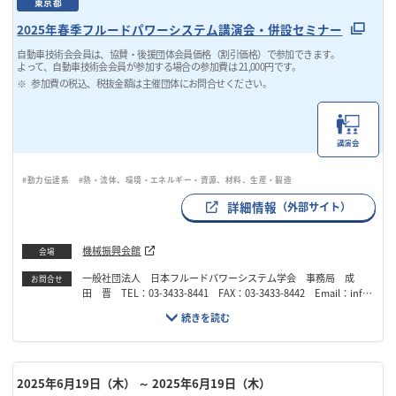
東京都
2025年春季フルードパワーシステム講演会・併設セミナー
自動車技術会会員は、協賛・後援団体会員価格（割引価格）で参加できます。
よって、自動車技術会会員が参加する場合の参加費は 21,000円です。
参加費の税込、税抜金額は主催団体にお問合せください。
講演会
#動力伝達系
#熱・流体、環境・エネルギー・資源、材料、生産・製造
詳細情報
（外部サイト）
機械振興会館
会場
一般社団法人 日本フルードパワーシステム学会 事務局 成
お問合せ
田 晋 TEL：03-3433-8441 FAX：03-3433-8442 Email：info
@jfps.jp
2025年6月19日（木）
～ 2025年6月19日（木）