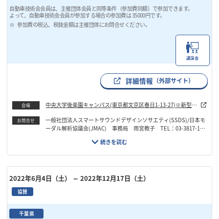
自動車技術会会員は、主催団体会員と同等条件（参加費同額）で参加できます。
よって、自動車技術会会員が参加する場合の参加費は 35000円です。
参加費の税込、税抜金額は主催団体にお問合せください。
講演会
詳細情報
（外部サイト）
中央大学後楽園キャンパス(東京都文京区春日1-13-27)※新型コ
会場
ロナ感染拡大の状況により対面とオンラインのハイブリッド 実
一般社団法人スマートサウンドデザインソサエティ(SSDS)/日本モ
お問合せ
施、もしくはオンライン実施になる可能性がございます。
ーダル解析協議会(JMAC) 事務局 雨宮教子 TEL：03-3817-183
9 Email：jmac_info@camal.mech.chuo-u.ac.jp
2022年6月4日（土）
～ 2022年12月17日（土）
協賛
千葉県