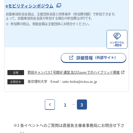
eモビリティシンポジウム
自動車技術会会員は、主催団体会員と同等条件（参加費同額）で参加できます。
よって、自動車技術会会員が参加する場合の参加費は 0円です。
参加費の税込、税抜金額は主催団体にお問合せください。
シンポジウム
・講習会
詳細情報
（外部サイト）
野田キャンパス7 号館6F 講堂 及びZoom でのハイブリッド開催
会場
東京理科大学 Email：sato-koba@rs.tus.ac.jp
お問合せ
1
3
…
※1
各イベントへのご質問は直接各主催者事務局にお問合せ下さ
い。