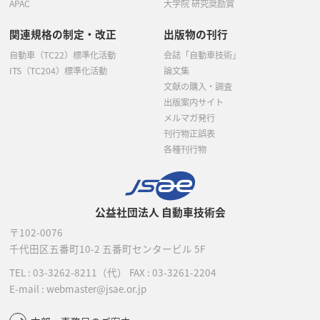
APAC
大学院 研究奨励賞
関連規格の制定・改正
出版物の刊行
自動車（TC22）標準化活動
会誌「自動車技術」
ITS（TC204）標準化活動
論文集
文献の購入・調査
出版案内サイト
メルマガ発行
刊行物正誤表
各種刊行物
公益社団法人 自動車技術会
〒102-0076
千代田区五番町10-2
五番町センタービル 5F
TEL :
03-3262-8211
（代）
FAX : 03-3261-2204
E-mail : webmaster@jsae.or.jp