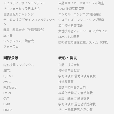
モビリティデザインコンテスト
自動車サイバーセキュリティ講座
学生フォーミュラ日本大会
CASE技術基礎講座
自動運転AIチャレンジ
エシカル・エンジニア開発講座
学生安全技術デザインコンペティショ
システムズエンジニアリング講座
ン
若手技術者交流会
春季・秋季大会（学術講演会）
女性技術者ネットワーキングカフェ
展示会
SDVスキル標準
シンポジウム・講習会
技術者能力開発支援システム（CPD）
フォーラム
国際会議
表彰・奨励
内燃機関シンポジウム
自動車技術会賞
SETC
技術部門貢献賞
P, E & L
学術講演会 優秀講演発表賞
AVEC
技術教育賞
FASTzero
自動車技術会フェロー
EVTeC
標準化活動 功労者感謝状
CVT
出版・編集 功績感謝状
BMD
学術講演会 運営功績感謝状
FISITA
学生自動車研究会 功労賞