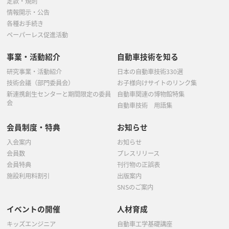
定款・規則
情報開示・公告
各種お手続き
ペーパーレス促進活動
事業・活動紹介
自動車技術を知る
研究事業・活動紹介
日本の自動車技術330選
技術会議（部門委員会）
お子様向けサイトのリンク集
新連携創生センターと期間限定の委員
自動車関連の博物館特集
会
自動車技術 用語集
会員制度・特典
お知らせ
入会案内
お知らせ
会員数
プレスリリース
会員特典
刊行物の正誤表
施設利用料割引
出版案内
SNSのご案内
イベントの開催
人材育成
キッズエンジニア
自動車工学基礎講座