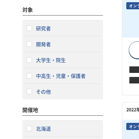
オン
対象
研究者
開発者
大学生・院生
中高生・児童・保護者
その他
開催地
202
オン
北海道