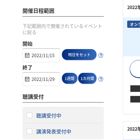
202
開催日程範囲
オン
下記範囲内で開催されているイベント
に絞る
開始
明日をセット
終了
1週間
1カ月間
聴講受付
聴講受付中
202
講演発表受付中