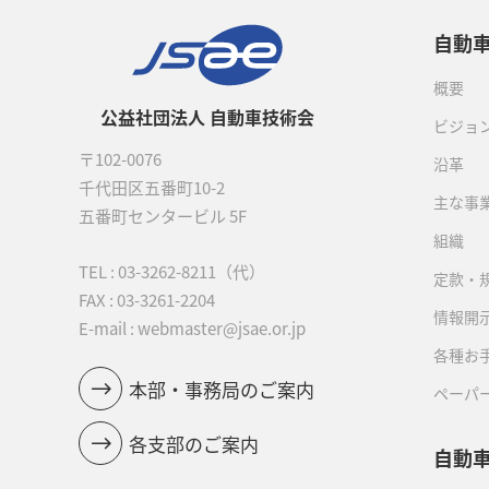
自動
概要
公益社団法人 自動車技術会
ビジョ
〒102-0076
沿革
千代田区五番町10-2
主な事
五番町センタービル 5F
組織
TEL :
03-3262-8211
（代）
定款・
FAX : 03-3261-2204
情報開
E-mail : webmaster@jsae.or.jp
各種お
本部・事務局のご案内
ペーパ
各支部のご案内
自動