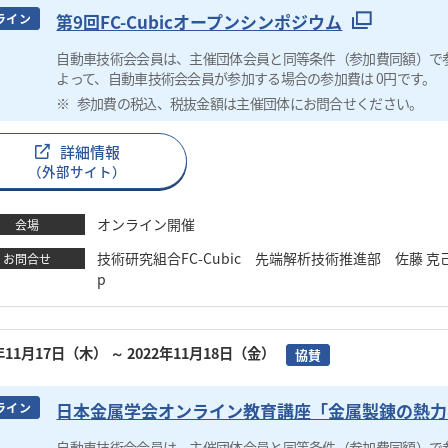
第9回FC-Cubicオープンシンポジウム
ライン
自動車技術会会員は、主催団体会員と同等条件（参加費同額）で
よって、自動車技術会会員が参加する場合の参加費は 0円です。
参加費の税込、税抜金額は主催団体にお問合せください。
詳細情報
（外部サイト）
オンライン開催
会場
技術研究組合FC-Cubic 先端解析技術推進部 佐藤 克己 TEL：03
お問合せ
p
2年11月17日（木）
～ 2022年11月18日（金）
協賛
日本金属学会オンライン教育講座「金属製錬の熱力
ライン
自動車技術会会員は、主催団体会員と同等条件（参加費同額）で