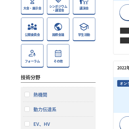
シンポジウム
大会・展示会
講演会
・講習会
公開委員会
国際会議
学生活動
フォーラム
その他
202
技術分野
オン
熱機関
動力伝達系
EV、HV