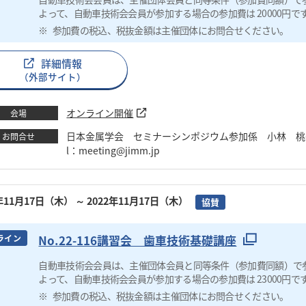
よって、自動車技術会会員が参加する場合の参加費は 20000円で
参加費の税込、税抜金額は主催団体にお問合せください。
詳細情報
（外部サイト）
オンライン開催
会場
日本金属学会 セミナーシンポジウム参加係 小林 桃子 TEL：0
お問合せ
l：meeting@jimm.jp
2年11月17日（木）
～ 2022年11月17日（木）
協賛
No.22-116講習会 歯車技術基礎講座
ライン
自動車技術会会員は、主催団体会員と同等条件（参加費同額）で
よって、自動車技術会会員が参加する場合の参加費は 23000円で
参加費の税込、税抜金額は主催団体にお問合せください。