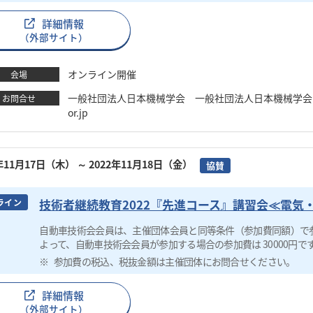
詳細情報
（外部サイト）
オンライン開催
会場
一般社団法人日本機械学会 一般社団法人日本機械学会 金子 TEL
お問合せ
or.jp
2年11月17日（木）
～ 2022年11月18日（金）
協賛
技術者継続教育2022『先進コース』講習会≪電気
ライン
自動車技術会会員は、主催団体会員と同等条件（参加費同額）で
よって、自動車技術会会員が参加する場合の参加費は 30000円で
参加費の税込、税抜金額は主催団体にお問合せください。
詳細情報
（外部サイト）