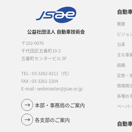
自動
概要
公益社団法人 自動車技術会
ビジョ
〒102-0076
沿革
千代田区五番町10-2
主な事
五番町センタービル 5F
組織
TEL :
03-3262-8211
（代）
定款・
FAX : 03-3261-2204
情報開
E-mail : webmaster@jsae.or.jp
各種お
本部・事務局のご案内
ペーパ
各支部のご案内
自動