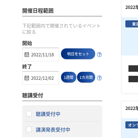
202
開催日程範囲
東
下記範囲内で開催されているイベント
に絞る
開始
明日をセット
終了
1週間
1カ月間
聴講受付
202
聴講受付中
オン
講演発表受付中