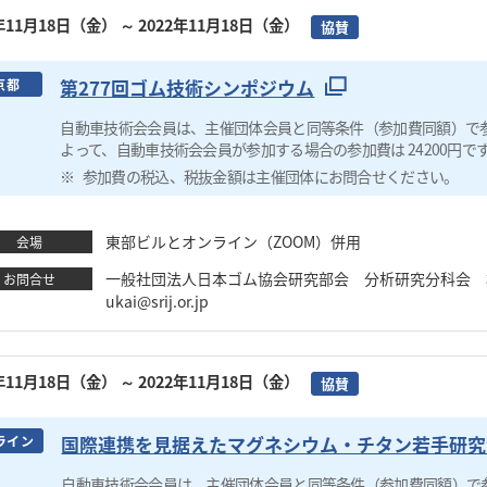
2年11月18日（金）
～ 2022年11月18日（金）
協賛
第277回ゴム技術シンポジウム
京都
自動車技術会会員は、主催団体会員と同等条件（参加費同額）で
よって、自動車技術会会員が参加する場合の参加費は 24200円で
参加費の税込、税抜金額は主催団体にお問合せください。
東部ビルとオンライン（ZOOM）併用
会場
一般社団法人日本ゴム協会研究部会 分析研究分科会 植木 啓太 
お問合せ
ukai@srij.or.jp
2年11月18日（金）
～ 2022年11月18日（金）
協賛
国際連携を見据えたマグネシウム・チタン若手研究
ライン
自動車技術会会員は、主催団体会員と同等条件（参加費同額）で