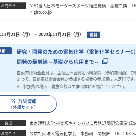
NPO法人日本モータースポーツ推進機構 高橋二朗 TEL：03-54
お問合せ
@giro.co.jp
2年11月21日（月）
～ 2022年11月21日（月）
協賛
研究・開発のための電気化学（電気化学セミナーC
京都
開発の最前線～基礎から応用まで～
自動車技術会会員は、主催団体会員と同等条件（参加費同額）で
よって、自動車技術会会員が参加する場合の参加費は 未定円です
参加費の税込、税抜金額は主催団体にお問合せください。
詳細情報
（外部サイト）
東京理科
会場
公益社団法人電気化学会 事務局 関根舞 TEL：03-3234-42
お問合せ