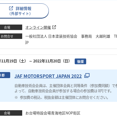
詳細情報
（外部サイト）
オンライン開催
会場
一般社団法人 日本塗装技術協会 事務局 大越利雄 TEL：03-6228
お問合せ
jp
2年11月19日（土）
～ 2022年11月20日（日）
後援
JAF MOTORSPORT JAPAN 2022
京都
自動車技術会会員は、主催団体会員と同等条件（参加費同額）で
よって、自動車技術会会員が参加する場合の参加費は 0円です。
参加費の税込、税抜金額は主催団体にお問合せください。
お台場特設会場青海地区NOP街区
会場