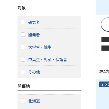
対象
研究者
開発者
大学生・院生
中高生・児童・保護者
202
その他
オン
開催地
北海道