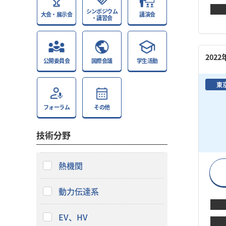
シンポジウム
大会・展示会
講演会
・講習会
202
公開委員会
国際会議
学生活動
東
フォーラム
その他
技術分野
熱機関
動力伝達系
EV、HV