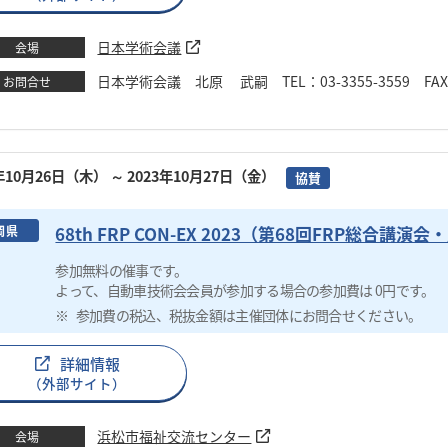
日本学術会議
会場
日本学術会議 北原 武嗣 TEL：03-3355-3559 FAX：03-5
お問合せ
3年10月26日（木）
～ 2023年10月27日（金）
協賛
68th FRP CON-EX 2023（第68回FRP総合講演
岡県
参加無料の催事です。
よって、自動車技術会会員が参加する場合の参加費は 0円です。
参加費の税込、税抜金額は主催団体にお問合せください。
詳細情報
（外部サイト）
浜松市福祉交流センター
会場