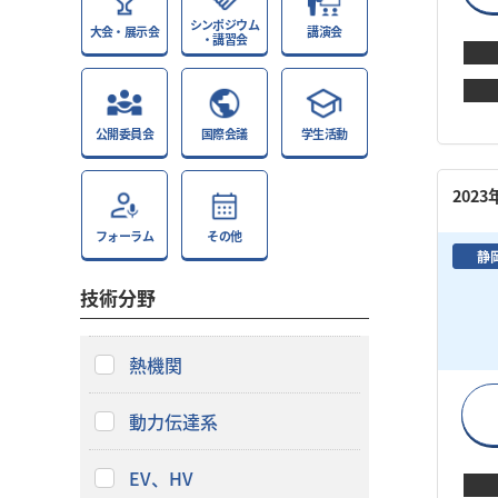
シンポジウム
大会・展示会
講演会
・講習会
公開委員会
国際会議
学生活動
202
フォーラム
その他
静
技術分野
熱機関
動力伝達系
EV、HV