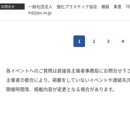
一般社団法人 強化プラスチック協会 猪股 美恵 TEL：03-58
お問合せ
tr@jrps.or.jp
1
2
3
4
1
各イベントへのご質問は直接各主催者事務局にお問合せ下
2
主催者の都合により、掲載をしていないイベントや連絡先(
3
開催時間等、掲載内容が変更となる場合があります。