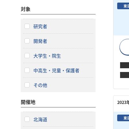
東
対象
研究者
開発者
大学生・院生
中高生・児童・保護者
その他
開催地
202
東
北海道