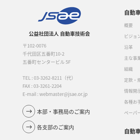
自動
概要
公益社団法人 自動車技術会
ビジョ
〒102-0076
沿革
千代田区五番町10-2
主な事
五番町センタービル 5F
組織
TEL :
03-3262-8211
（代）
定款・
FAX : 03-3261-2204
情報開
E-mail : webmaster@jsae.or.jp
各種お
本部・事務局のご案内
ペーパ
各支部のご案内
自動