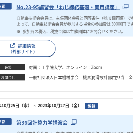
No.23-95講習会「ねじ締結基礎・実用講座」
京都
自動車技術会会員は、主催団体会員と同等条件（参加費同額）で
よって、自動車技術会会員が参加する場合の参加費は 30000円で
参加費の税込、税抜金額は主催団体にお問合せください。
詳細情報
（外部サイト）
対面：工学院大学、オンライン：Zoom
会場
一般社団法人日本機械学会 機素潤滑設計部門担当 金子 TEL：03
お問合せ
3年10月25日（水）
～ 2023年10月27日（金）
協賛
第36回計算力学講演会
京都