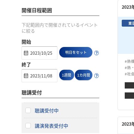
202
開催日程範囲
東
下記範囲内で開催されているイベント
に絞る
開始
明日をセット
#熱
終了
#熱
#社
1週間
1カ月間
聴講受付
聴講受付中
202
講演発表受付中