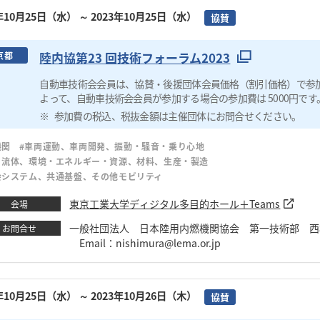
3年10月25日（水）
～ 2023年10月25日（水）
協賛
陸内協第23 回技術フォーラム2023
京都
自動車技術会会員は、協賛・後援団体会員価格（割引価格）で参
よって、自動車技術会会員が参加する場合の参加費は 5000円です
参加費の税込、税抜金額は主催団体にお問合せください。
機関
#車両運動、車両開発、振動・騒音・乗り心地
・流体、環境・エネルギー・資源、材料、生産・製造
会システム、共通基盤、その他モビリティ
東京工業大学ディジタル多目的ホール＋Teams
会場
一般社団法人 日本陸用内燃機関協会 第一技術部 西村 章広 TE
お問合せ
Email：nishimura@lema.or.jp
3年10月25日（水）
～ 2023年10月26日（木）
協賛