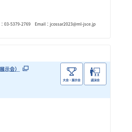
379-2769 Email：jcossar2023@ml-jsce.jp
会・展示会）
大会・展示会
講演会