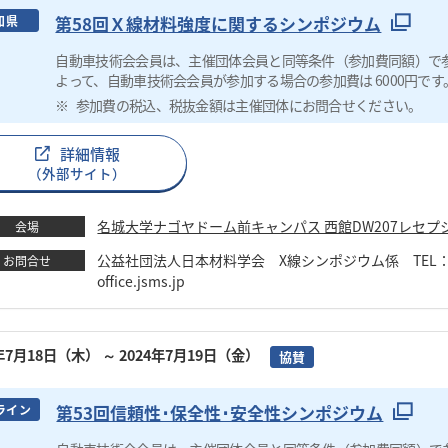
第58回Ｘ線材料強度に関するシンポジウム
知県
自動車技術会会員は、主催団体会員と同等条件（参加費同額）で
よって、自動車技術会会員が参加する場合の参加費は 6000円です
参加費の税込、税抜金額は主催団体にお問合せください。
詳細情報
（外部サイト）
名城大学ナゴヤドーム前キャンパス 西館DW207レセプ
会場
公益社団法人日本材料学会 X線シンポジウム係 TEL：075-761
お問合せ
office.jsms.jp
4年7月18日（木）
～ 2024年7月19日（金）
協賛
第53回信頼性･保全性･安全性シンポジウム
ライン