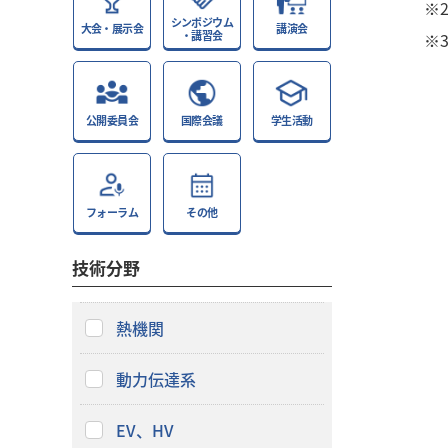
※
シンポジウム
大会・展示会
講演会
・講習会
※
公開委員会
国際会議
学生活動
フォーラム
その他
技術分野
熱機関
動力伝達系
EV、HV