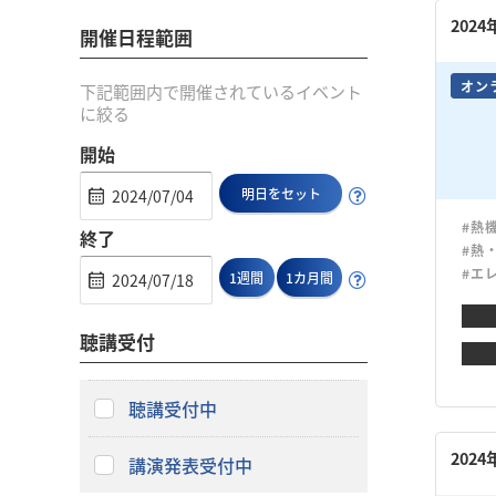
202
開催日程範囲
オン
下記範囲内で開催されているイベント
に絞る
開始
明日をセット
#熱
終了
#熱
#エ
1週間
1カ月間
聴講受付
聴講受付中
202
講演発表受付中