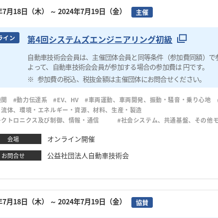
4年7月18日（木）
～ 2024年7月19日（金）
主催
第4回システムズエンジニアリング初級
ライン
自動車技術会会員は、主催団体会員と同等条件（参加費同額）で
よって、自動車技術会会員が参加する場合の参加費は 円です。
参加費の税込、税抜金額は主催団体にお問合せください。
機関
#動力伝達系
#EV、HV
#車両運動、車両開発、振動・騒音・乗り心地
・流体、環境・エネルギー・資源、材料、生産・製造
レクトロニクス及び制御、情報・通信
#社会システム、共通基盤、その他
オンライン開催
会場
公益社団法人自動車技術会
お問合せ
4年7月18日（木）
～ 2024年7月19日（金）
協賛