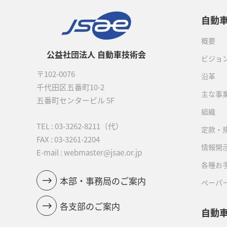
自動
概要
公益社団法人 自動車技術会
ビジョ
〒102-0076
沿革
千代田区五番町10-2
主な事
五番町センタービル 5F
組織
TEL :
03-3262-8211
（代）
定款・
FAX : 03-3261-2204
情報開
E-mail : webmaster@jsae.or.jp
各種お
本部・事務局のご案内
ペーパ
各支部のご案内
自動