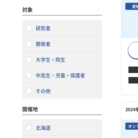
愛
対象
研究者
開発者
大学生・院生
中高生・児童・保護者
その他
開催地
202
オン
北海道