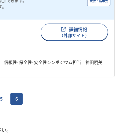
参加できます。
大会・展示会
す。
詳細情報
（外部サイト）
 信頼性･保全性･安全性シンポジウム担当 神田明美
p
5
6
さい。