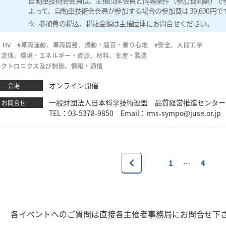
自動車技術会会員は、主催団体会員と同等条件（参加費同額）で
よって、自動車技術会会員が参加する場合の参加費は 39,600円で
参加費の税込、税抜金額は主催団体にお問合せください。
、HV
#車両運動、車両開発、振動・騒音・乗り心地
#安全、人間工学
・流体、環境・エネルギー・資源、材料、生産・製造
レクトロニクス及び制御、情報・通信
オンライン開催
会場
一般財団法人日本科学技術連盟 品質経営推進センター
お問合せ
TEL：03-5378-9850 Email：rms-sympo@juse.or.j
1
4
…
1
各イベントへのご質問は直接各主催者事務局にお問合せ下