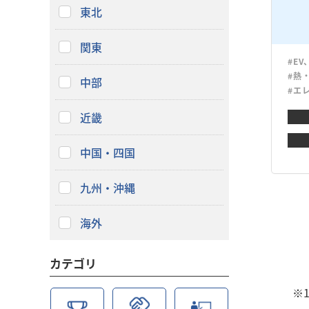
東北
関東
#EV
#熱
中部
#エ
近畿
中国・四国
九州・沖縄
海外
カテゴリ
※