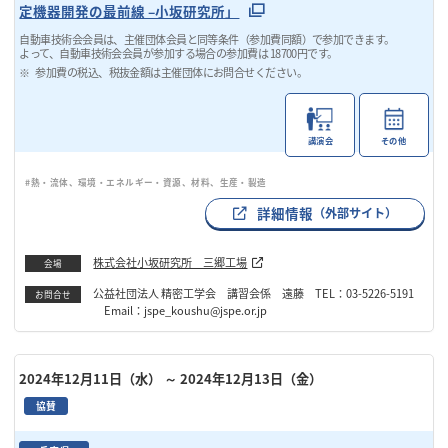
定機器開発の最前線 –小坂研究所」
自動車技術会会員は、主催団体会員と同等条件（参加費同額）で参加できます。
よって、自動車技術会会員が参加する場合の参加費は 18700円です。
参加費の税込、税抜金額は主催団体にお問合せください。
講演会
その他
#熱・流体、環境・エネルギー・資源、材料、生産・製造
詳細情報
（外部サイト）
株式会社小坂研究所 三郷工場
会場
公益社団法人 精密工学会 講習会係 遠藤 TEL：03-5226-5191
お問合せ
Email：jspe_koushu@jspe.or.jp
2024年12月11日（水）
～ 2024年12月13日（金）
協賛