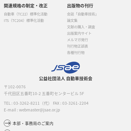
関連規格の制定・改正
出版物の刊行
自動車（TC22）標準化活動
会誌「自動車技術」
ITS（TC204）標準化活動
論文集
文献の購入・調査
出版案内サイト
メルマガ発行
刊行物正誤表
各種刊行物
公益社団法人 自動車技術会
〒102-0076
千代田区五番町10-2
五番町センタービル 5F
TEL :
03-3262-8211
（代）
FAX : 03-3261-2204
E-mail : webmaster@jsae.or.jp
本部・事務局のご案内