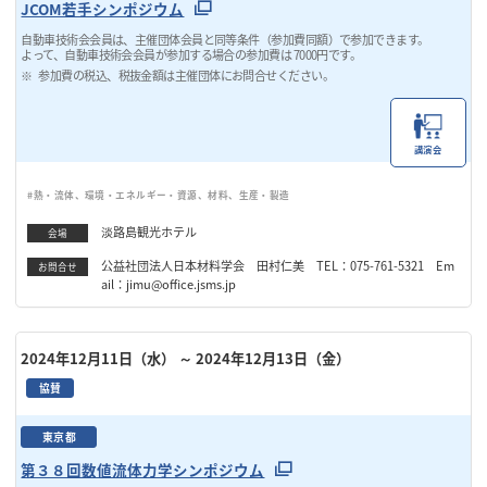
JCOM若手シンポジウム
自動車技術会会員は、主催団体会員と同等条件（参加費同額）で参加できます。
よって、自動車技術会会員が参加する場合の参加費は 7000円です。
参加費の税込、税抜金額は主催団体にお問合せください。
講演会
#熱・流体、環境・エネルギー・資源、材料、生産・製造
淡路島観光ホテル
会場
公益社団法人日本材料学会 田村仁美 TEL：075-761-5321 Em
お問合せ
ail：jimu@office.jsms.jp
2024年12月11日（水）
～ 2024年12月13日（金）
協賛
東京都
第３８回数値流体力学シンポジウム