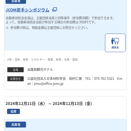
兵庫県
JCOM若手シンポジウム
自動車技術会会員は、主催団体会員と同等条件（参加費同額）で参加できます。
よって、自動車技術会会員が参加する場合の参加費は 7000円です。
参加費の税込、税抜金額は主催団体にお問合せください。
講演会
#熱・流体、環境・エネルギー・資源、材料、生産・製造
淡路島観光ホテル
会場
公益社団法人日本材料学会 田村仁美 TEL：075-761-5321 Em
お問合せ
ail：jimu@office.jsms.jp
2024年12月11日（水）
～ 2024年12月13日（金）
協賛
兵庫県