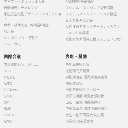
学生フォーミュラ日本大会
CASE技術基礎講座
自動運転AIチャレンジ
エシカル・エンジニア開発講座
学生安全技術デザインコンペティショ
システムズエンジニアリング講座
ン
若手技術者交流会
春季・秋季大会（学術講演会）
女性技術者ネットワーキングカフェ
展示会
SDVスキル標準
シンポジウム・講習会
技術者能力開発支援システム（CPD）
フォーラム
国際会議
表彰・奨励
内燃機関シンポジウム
自動車技術会賞
SETC
技術部門貢献賞
P, E & L
学術講演会 優秀講演発表賞
AVEC
技術教育賞
FASTzero
自動車技術会フェロー
EVTeC
標準化活動 功労者感謝状
CVT
出版・編集 功績感謝状
BMD
学術講演会 運営功績感謝状
FISITA
学生自動車研究会 功労賞
APAC
大学院 研究奨励賞