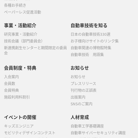
各種お手続き
ペーパーレス促進活動
事業・活動紹介
自動車技術を知る
研究事業・活動紹介
日本の自動車技術330選
技術会議（部門委員会）
お子様向けサイトのリンク集
新連携創生センターと期間限定の委員
自動車関連の博物館特集
会
自動車技術 用語集
会員制度・特典
お知らせ
入会案内
お知らせ
会員数
プレスリリース
会員特典
刊行物の正誤表
施設利用料割引
出版案内
SNSのご案内
イベントの開催
人材育成
キッズエンジニア
自動車工学基礎講座
モビリティデザインコンテスト
自動車サイバーセキュリティ講座