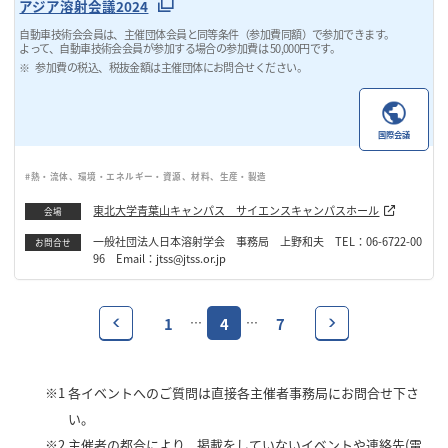
アジア溶射会議2024
自動車技術会会員は、主催団体会員と同等条件（参加費同額）で参加できます。
よって、自動車技術会会員が参加する場合の参加費は 50,000円です。
参加費の税込、税抜金額は主催団体にお問合せください。
国際会議
#熱・流体、環境・エネルギー・資源、材料、生産・製造
東北大学青葉山キャンパス サイエンスキャンパスホール
会場
一般社団法人日本溶射学会 事務局 上野和夫 TEL：06-6722-00
お問合せ
96 Email：jtss@jtss.or.jp
1
4
7
…
…
※1
各イベントへのご質問は直接各主催者事務局にお問合せ下さ
い。
※2
主催者の都合により、掲載をしていないイベントや連絡先(電