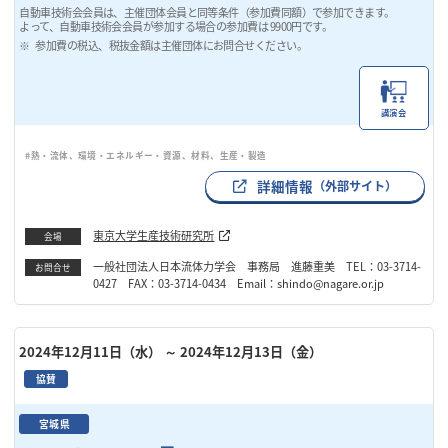
自動車技術会会員は、主催団体会員と同等条件（参加費同額）で参加できます。
よって、自動車技術会会員が参加する場合の参加費は 9900円です。
参加費の税込、税抜金額は主催団体にお問合せください。
講演会
#熱・流体、環境・エネルギー・資源、材料、生産・製造
詳細情報
（外部サイト）
東京大学生産技術研究所
会場
一般社団法人日本流体力学会 事務局 進藤重美 TEL：03-3714-
お問合せ
0427 FAX：03-3714-0434 Email：shindo@nagare.or.jp
2024年12月11日（水）
～ 2024年12月13日（金）
協賛
宮城県