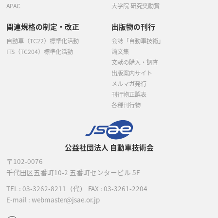
APAC
大学院 研究奨励賞
関連規格の制定・改正
出版物の刊行
自動車（TC22）標準化活動
会誌「自動車技術」
ITS（TC204）標準化活動
論文集
文献の購入・調査
出版案内サイト
メルマガ発行
刊行物正誤表
各種刊行物
公益社団法人 自動車技術会
〒102-0076
千代田区五番町10-2
五番町センタービル 5F
TEL :
03-3262-8211
（代）
FAX : 03-3261-2204
E-mail : webmaster@jsae.or.jp