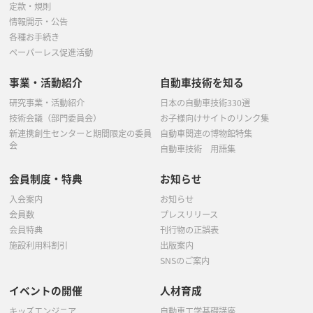
定款・規則
情報開示・公告
各種お手続き
ペーパーレス促進活動
事業・活動紹介
自動車技術を知る
研究事業・活動紹介
日本の自動車技術330選
技術会議（部門委員会）
お子様向けサイトのリンク集
新連携創生センターと期間限定の委員
自動車関連の博物館特集
会
自動車技術 用語集
会員制度・特典
お知らせ
入会案内
お知らせ
会員数
プレスリリース
会員特典
刊行物の正誤表
施設利用料割引
出版案内
SNSのご案内
イベントの開催
人材育成
キッズエンジニア
自動車工学基礎講座