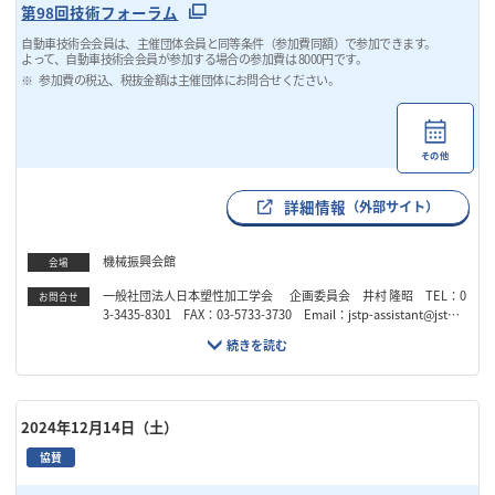
第98回技術フォーラム
自動車技術会会員は、主催団体会員と同等条件（参加費同額）で参加できます。
よって、自動車技術会会員が参加する場合の参加費は 8000円です。
参加費の税込、税抜金額は主催団体にお問合せください。
その他
詳細情報
（外部サイト）
機械振興会館
会場
一般社団法人日本塑性加工学会 企画委員会 井村 隆昭 TEL：0
お問合せ
3-3435-8301 FAX：03-5733-3730 Email：jstp-assistant@jstp.o
r.jp
2024年12月14日（土）
協賛