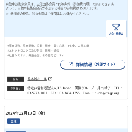
自動車技術会会員は、主催団体会員と同等条件（参加費同額）で参加できます。
よって、自動車技術会会員が参加する場合の参加費は 15000円です。
参加費の税込、税抜金額は主催団体にお問合せください。
大会・展示会
#車両運動、車両開発、振動・騒音・乗り心地
#安全、人間工学
#エレクトロニクス及び制御、情報・通信
#社会システム、共通基盤、その他モビリティ
詳細情報
（外部サイト）
熊本城ホール
会場
特定非営利活動法人ITS Japan 国際グループ 井出 晴子 TEL：
お問合せ
03-5777-1011 FAX：03-3434-1755 Email：h-ide@its-jp.org
2024年12月13日（金）
主催