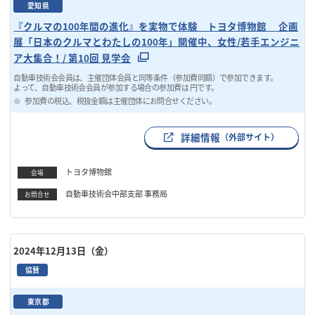
愛知県
『クルマの100年間の進化』を実物で体験 トヨタ博物館 企画
展「日本のクルマとわたしの100年」開催中、女性/若手エンジニ
ア大集合！/ 第10回 見学会
自動車技術会会員は、主催団体会員と同等条件（参加費同額）で参加できます。
よって、自動車技術会会員が参加する場合の参加費は 円です。
参加費の税込、税抜金額は主催団体にお問合せください。
詳細情報
（外部サイト）
トヨタ博物館
会場
自動車技術会中部支部 事務局
お問合せ
2024年12月13日（金）
協賛
東京都