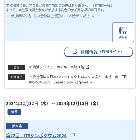
主催団体会員と非会員との間で参加費の差はありません。（参加費一律）
よって、自動車技術会会員が参加する場合の参加費は 45,000円です。
参加費の税込、税抜金額は主催団体にお問合せください。
講演会
詳細情報
（外部サイト）
新横浜フジビューホテル 南館９階
会場
一般社団法人日本パワーエレクトロニクス協会 木谷 圭 TEL：
お問合せ
045-534-3939 Email：sato_c@pwel.jp
2024年12月12日（木）
～ 2024年12月13日（金）
協賛
熊本県
第22回 ITSシンポジウム2024