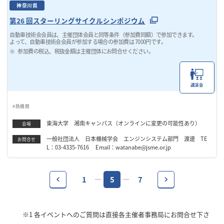
神奈川県
第26 回スターリングサイクルシンポジウム
自動車技術会会員は、主催団体会員と同等条件（参加費同額）で参加できます。
よって、自動車技術会会員が参加する場合の参加費は 7000円です。
参加費の税込、税抜金額は主催団体にお問合せください。
講演会
#熱機関
東海大学 湘南キャンパス（オンラインに変更の可能性あり）
会場
一般社団法人 日本機械学会 エンジンシステム部門 渡邊 TE
お問合せ
L：03-4335-7616 Email：watanabe@jsme.or.jp
1
5
7
…
…
※1
各イベントへのご質問は直接各主催者事務局にお問合せ下さ