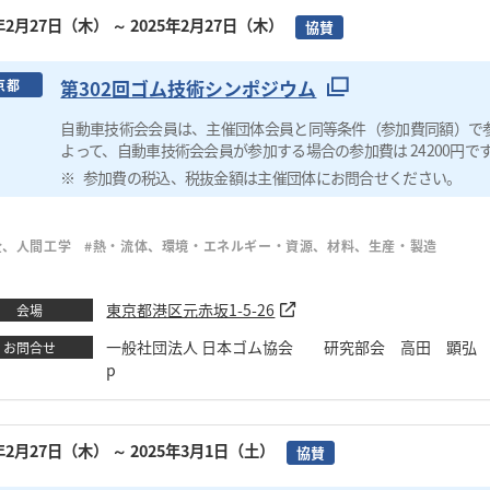
5年2月27日（木）
～ 2025年2月27日（木）
協賛
第302回ゴム技術シンポジウム
京都
自動車技術会会員は、主催団体会員と同等条件（参加費同額）で
よって、自動車技術会会員が参加する場合の参加費は 24200円で
参加費の税込、税抜金額は主催団体にお問合せください。
全、人間工学
#熱・流体、環境・エネルギー・資源、材料、生産・製造
東京都港区元赤坂1-5-26
会場
一般社団法人 日本ゴム協会 研究部会 高田 顕弘 TEL：03-340
お問合せ
p
5年2月27日（木）
～ 2025年3月1日（土）
協賛