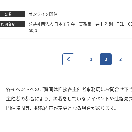
オンライン開催
会場
公益社団法人 日本工学会 事務局 井上 雅則 TEL：03-6265-0
お問合せ
or.jp
1
2
3
1
各イベントへのご質問は直接各主催者事務局にお問合せ下
2
主催者の都合により、掲載をしていないイベントや連絡先(
3
開催時間等、掲載内容が変更となる場合があります。