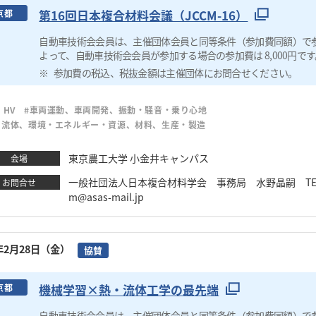
第16回日本複合材料会議（JCCM-16）
京都
自動車技術会会員は、主催団体会員と同等条件（参加費同額）で
よって、自動車技術会会員が参加する場合の参加費は 8,000円です
参加費の税込、税抜金額は主催団体にお問合せください。
、HV
#車両運動、車両開発、振動・騒音・乗り心地
・流体、環境・エネルギー・資源、材料、生産・製造
東京農工大学 小金井キャンパス
会場
一般社団法人日本複合材料学会 事務局 水野晶嗣 TEL：03-598
お問合せ
m@asas-mail.jp
5年2月28日（金）
協賛
機械学習×熱・流体工学の最先端
京都
自動車技術会会員は、主催団体会員と同等条件（参加費同額）で