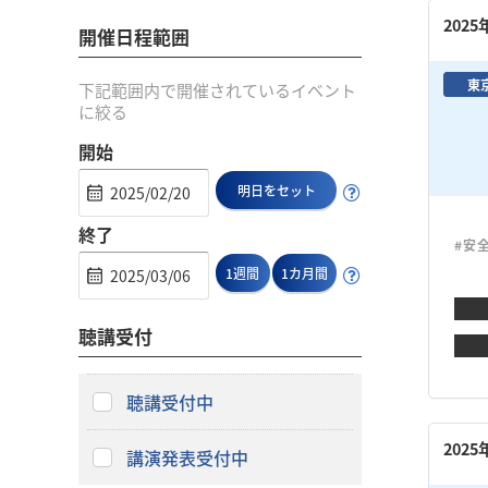
202
開催日程範囲
東
下記範囲内で開催されているイベント
に絞る
開始
明日をセット
終了
#安
1週間
1カ月間
聴講受付
聴講受付中
202
講演発表受付中