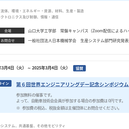
・流体、環境・エネルギー・資源、材料、生産・製造
レクトロニクス及び制御、情報・通信
山口大学工学部​ 常盤キャンパス（Zoom配信による
会場
一般社団法人日本機械学会 生産システム部門研究発表講演会20
お問合せ
5年3月4日（火）
～ 2025年3月4日（火）
協賛
第６回世界エンジニアリングデー記念シンポジウム
ライン
参加無料の催事です。
よって、自動車技術会会員が参加する場合の参加費は 0円です。
参加費の税込、税抜金額は主催団体にお問合せください。
会システム、共通基盤、その他モビリティ