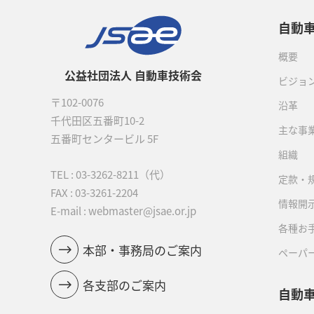
自動
概要
公益社団法人 自動車技術会
ビジョ
〒102-0076
沿革
千代田区五番町10-2
主な事
五番町センタービル 5F
組織
TEL :
03-3262-8211
（代）
定款・
FAX : 03-3261-2204
情報開
E-mail : webmaster@jsae.or.jp
各種お
本部・事務局のご案内
ペーパ
各支部のご案内
自動