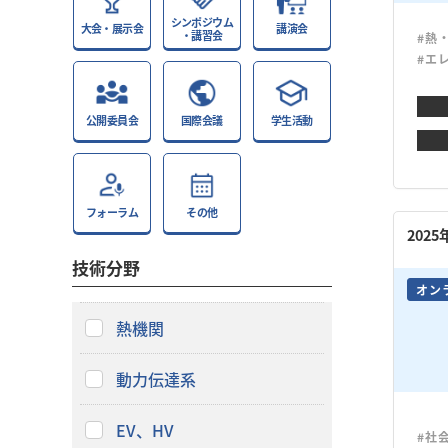
シンポジウム
大会・展示会
講演会
・講習会
#熱
#エ
公開委員会
国際会議
学生活動
フォーラム
その他
202
技術分野
オン
熱機関
動力伝達系
EV、HV
#社