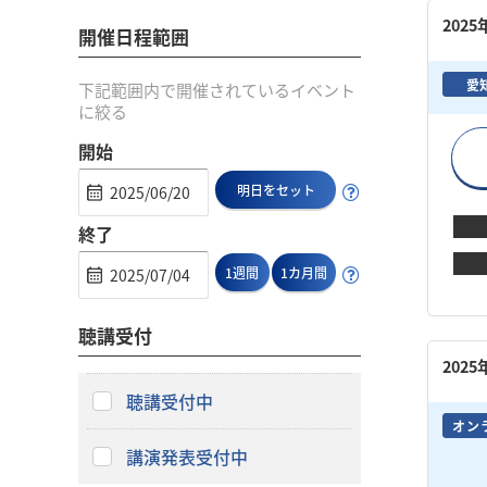
202
開催日程範囲
愛
下記範囲内で開催されているイベント
に絞る
開始
明日をセット
終了
1週間
1カ月間
聴講受付
202
聴講受付中
オン
講演発表受付中