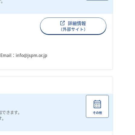
す。
詳細情報
（外部サイト）
il：info@jspm.or.jp
加できます。
その他
す。