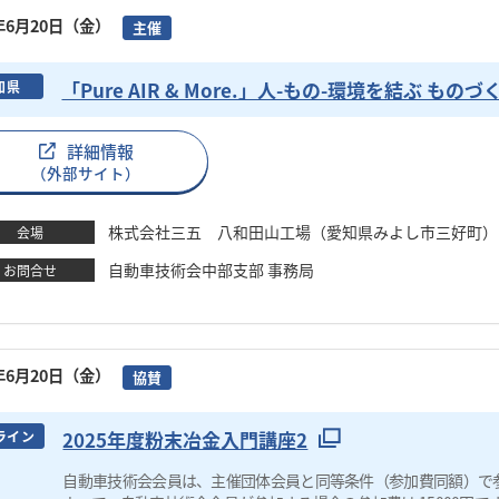
5年6月20日（金）
主催
「Pure AIR & More.」人-もの-環境を結ぶ も
知県
詳細情報
（外部サイト）
株式会社三五 八和田山工場（愛知県みよし市三好町）
会場
自動車技術会中部支部 事務局
お問合せ
5年6月20日（金）
協賛
2025年度粉末冶金入門講座2
ライン
自動車技術会会員は、主催団体会員と同等条件（参加費同額）で