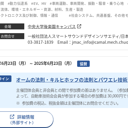
機関
#動力伝達系
#EV、HV
#車両運動、車両開発、振動・騒音・乗り心地
・流体、環境・エネルギー・資源、材料、生産・製造
レクトロニクス及び制御、情報・通信
#社会システム、共通基盤、その他
中央大学後楽園キャンパス
会場
一般社団法人スマートサウンドデザインソサエティ/日本モ
お問合せ
03-3817-1839 Email：jmac_info@camal.mech.chu
5年6月23日（月）
～ 2025年6月23日（月）
協賛
オームの法則・キルヒホッフの法則とパワエレ技術
ライン
主催団体会員と非会員との間で参加費の差はありません。（参加
よって、自動車技術会会員が参加する場合の参加費は 30,000円で
参加費の税込、税抜金額は主催団体にお問合せください。
詳細情報
（外部サイト）