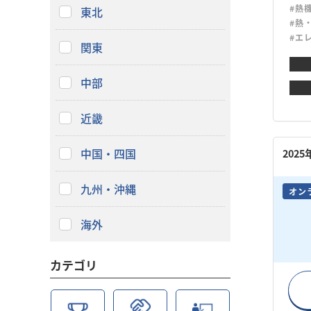
#熱
東北
#熱
#エ
関東
中部
近畿
中国・四国
202
九州・沖縄
オン
海外
カテゴリ