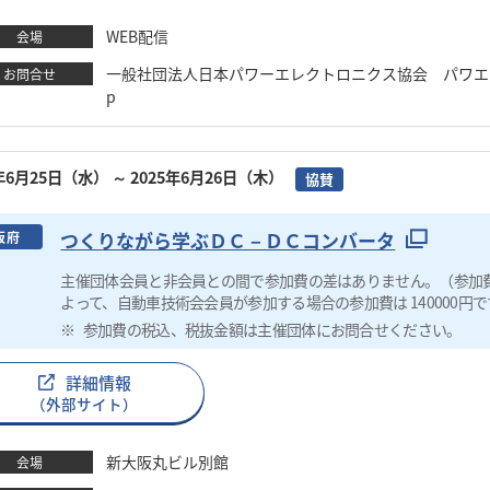
WEB配信
会場
一般社団法人日本パワーエレクトロニクス協会 パワエレ協会 TEL
お問合せ
p
5年6月25日（水）
～ 2025年6月26日（木）
協賛
つくりながら学ぶＤＣ－ＤＣコンバータ
阪府
主催団体会員と非会員との間で参加費の差はありません。（参加
よって、自動車技術会会員が参加する場合の参加費は 140000円で
参加費の税込、税抜金額は主催団体にお問合せください。
詳細情報
（外部サイト）
新大阪丸ビル別館
会場