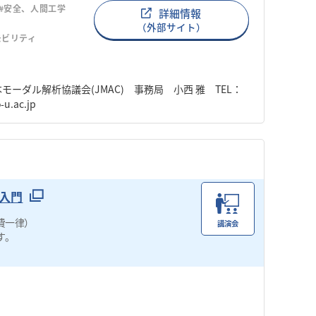
#安全、人間工学
詳細情報
（外部サイト）
モビリティ
ーダル解析協議会(JMAC) 事務局 小西 雅 TEL：
o-u.ac.jp
入門
費一律）
講演会
す。