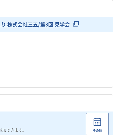
のづくり 株式会社三五/第3回 見学会
参加できます。
その他