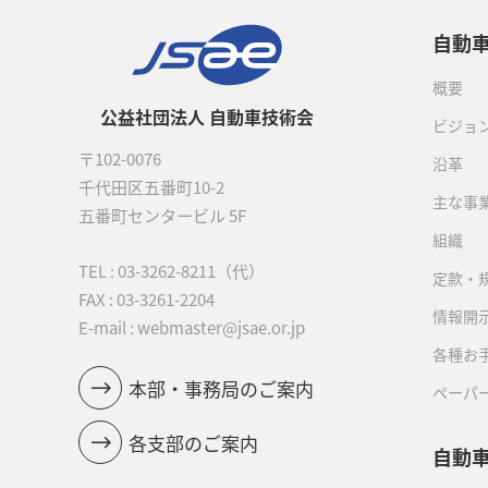
自動
概要
公益社団法人 自動車技術会
ビジョ
〒102-0076
沿革
千代田区五番町10-2
主な事
五番町センタービル 5F
組織
TEL :
03-3262-8211
（代）
定款・
FAX : 03-3261-2204
情報開
E-mail : webmaster@jsae.or.jp
各種お
本部・事務局のご案内
ペーパ
各支部のご案内
自動