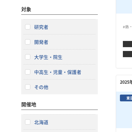
対象
研究者
#熱
開発者
大学生・院生
中高生・児童・保護者
202
その他
東
開催地
北海道