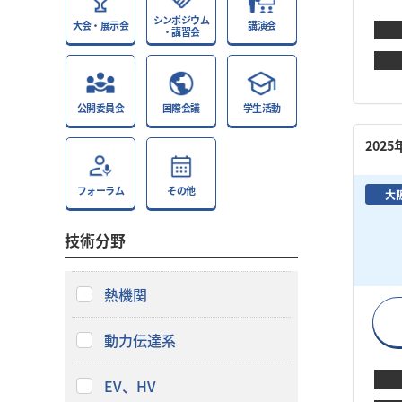
シンポジウム
大会・展示会
講演会
・講習会
公開委員会
国際会議
学生活動
202
フォーラム
その他
大
技術分野
熱機関
動力伝達系
EV、HV