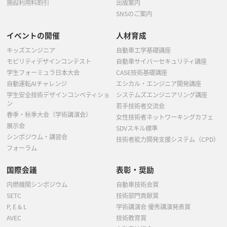
施設利用料割引
出版案内
SNSのご案内
イベントの開催
人材育成
キッズエンジニア
自動車工学基礎講座
モビリティデザインコンテスト
自動車サイバーセキュリティ講座
学生フォーミュラ日本大会
CASE技術基礎講座
自動運転AIチャレンジ
エシカル・エンジニア開発講座
学生安全技術デザインコンペティショ
システムズエンジニアリング講座
ン
若手技術者交流会
春季・秋季大会（学術講演会）
女性技術者ネットワーキングカフェ
展示会
SDVスキル標準
シンポジウム・講習会
技術者能力開発支援システム（CPD）
フォーラム
国際会議
表彰・奨励
内燃機関シンポジウム
自動車技術会賞
SETC
技術部門貢献賞
P, E & L
学術講演会 優秀講演発表賞
AVEC
技術教育賞