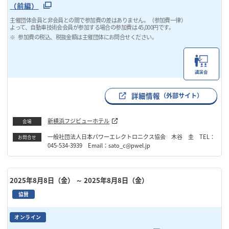
（前編）
主催団体会員と非会員との間で参加費の差はありません。（参加費一律）
よって、自動車技術会会員が参加する場合の参加費は 45,000円です。
参加費の税込、税抜金額は主催団体にお問合せください。
講演会
詳細情報
（外部サイト）
新横浜フジビューホテル
会場
一般社団法人日本パワーエレクトロニクス協会 木谷 圭 TEL：
お問合せ
045-534-3939 Email：sato_c@pwel.jp
2025年8月8日（金）
～ 2025年8月8日（金）
協賛
オンライン