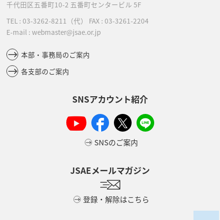
千代田区五番町10-2
五番町センタービル 5F
TEL :
03-3262-8211
（代）
FAX : 03-3261-2204
E-mail : webmaster@jsae.or.jp
本部・事務局のご案内
各支部のご案内
SNSアカウント紹介
SNSのご案内
JSAEメールマガジン
登録・解除はこちら