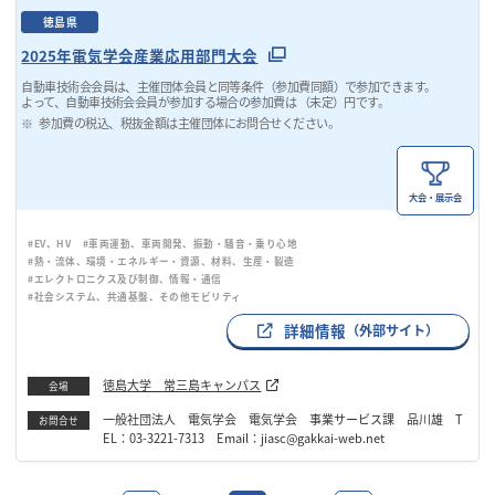
徳島県
2025年電気学会産業応用部門大会
自動車技術会会員は、主催団体会員と同等条件（参加費同額）で参加できます。
よって、自動車技術会会員が参加する場合の参加費は （未定）円です。
参加費の税込、税抜金額は主催団体にお問合せください。
大会・展示会
#EV、HV
#車両運動、車両開発、振動・騒音・乗り心地
#熱・流体、環境・エネルギー・資源、材料、生産・製造
#エレクトロニクス及び制御、情報・通信
#社会システム、共通基盤、その他モビリティ
詳細情報
（外部サイト）
徳島大学 常三島キャンパス
会場
一般社団法人 電気学会 電気学会 事業サービス課 品川雄 T
お問合せ
EL：03-3221-7313 Email：jiasc@gakkai-web.net