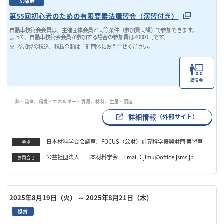
京都府
第55回初心者のための有限要素法講習会（演習付き）
自動車技術会会員は、主催団体会員と同等条件（参加費同額）で参加できます。
よって、自動車技術会会員が参加する場合の参加費は 40000円です。
参加費の税込、税抜金額は主催団体にお問合せください。
講演会
#熱・流体、環境・エネルギー・資源、材料、生産・製造
詳細情報
（外部サイト）
日本材料学会会議室、FOCUS（公財）計算科学振興財団 実習室
会場
公益社団法人 日本材料学会 Email：jimu@office.jsms.jp
お問合せ
2025年8月19日（火）
～ 2025年8月21日（木）
協賛