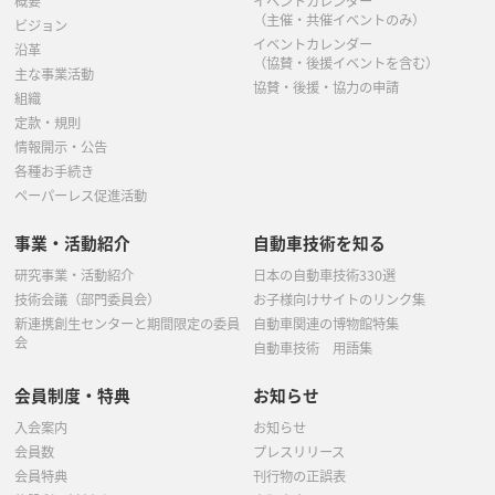
概要
イベントカレンダー
（主催・共催イベントのみ）
ビジョン
イベントカレンダー
沿革
（協賛・後援イベントを含む）
主な事業活動
協賛・後援・協力の申請
組織
定款・規則
情報開示・公告
各種お手続き
ペーパーレス促進活動
事業・活動紹介
自動車技術を知る
研究事業・活動紹介
日本の自動車技術330選
技術会議（部門委員会）
お子様向けサイトのリンク集
新連携創生センターと期間限定の委員
自動車関連の博物館特集
会
自動車技術 用語集
会員制度・特典
お知らせ
入会案内
お知らせ
会員数
プレスリリース
会員特典
刊行物の正誤表