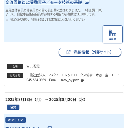
交流回路とLC受動素子／モータ技術の基礎
主催団体会員と非会員との間で参加費の差はありません。（参加費一律）
よって、自動車技術会会員が参加する場合の参加費は 30,000円です。
参加費の税込、税抜金額は主催団体にお問合せください。
講演会
詳細情報
（外部サイト）
WEB配信
会場
一般社団法人日本パワーエレクトロニクス協会 木谷 圭 TEL：
お問合せ
045-534-3939 Email：sato_c@pwel.jp
2025年8月18日（月）
～ 2025年8月20日（水）
協賛
オンライン