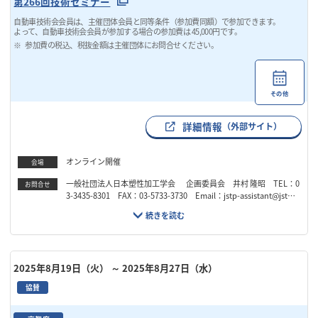
第266回技術セミナー
自動車技術会会員は、主催団体会員と同等条件（参加費同額）で参加できます。
よって、自動車技術会会員が参加する場合の参加費は 45,000円です。
参加費の税込、税抜金額は主催団体にお問合せください。
その他
詳細情報
（外部サイト）
オンライン開催
会場
一般社団法人日本塑性加工学会 企画委員会 井村 隆昭 TEL：0
お問合せ
3-3435-8301 FAX：03-5733-3730 Email：jstp-assistant@jstp.o
r.jp
2025年8月19日（火）
～ 2025年8月27日（水）
協賛