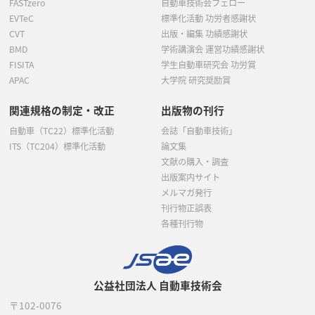
FASTzero
自動車技術会フェロー
EVTeC
標準化活動 功労者感謝状
CVT
出版・編集 功績感謝状
BMD
学術講演会 運営功績感謝状
FISITA
学生自動車研究会 功労賞
APAC
大学院 研究奨励賞
関連規格の制定・改正
出版物の刊行
自動車（TC22）標準化活動
会誌「自動車技術」
ITS（TC204）標準化活動
論文集
文献の購入・調査
出版案内サイト
メルマガ発行
刊行物正誤表
各種刊行物
公益社団法人 自動車技術会
〒102-0076