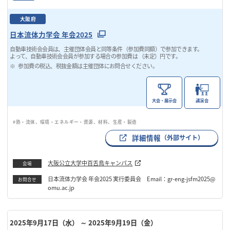
大阪府
日本流体力学会 年会2025
自動車技術会会員は、主催団体会員と同等条件（参加費同額）で参加できます。
よって、自動車技術会会員が参加する場合の参加費は （未定）円です。
参加費の税込、税抜金額は主催団体にお問合せください。
大会・展示会
講演会
#熱・流体、環境・エネルギー・資源、材料、生産・製造
詳細情報
（外部サイト）
大阪公立大学中百舌鳥キャンパス
会場
日本流体力学会 年会2025 実行委員会 Email：gr-eng-jsfm2025@
お問合せ
omu.ac.jp
2025年9月17日（水）
～ 2025年9月19日（金）