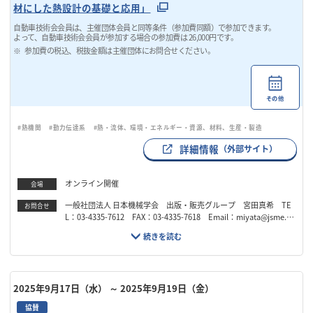
材にした熱設計の基礎と応用」
自動車技術会会員は、主催団体会員と同等条件（参加費同額）で参加できます。
よって、自動車技術会会員が参加する場合の参加費は 26,000円です。
参加費の税込、税抜金額は主催団体にお問合せください。
その他
#熱機関
#動力伝達系
#熱・流体、環境・エネルギー・資源、材料、生産・製造
詳細情報
（外部サイト）
オンライン開催
会場
一般社団法人 日本機械学会 出版・販売グループ 宮田真希 TE
お問合せ
L：03-4335-7612 FAX：03-4335-7618 Email：miyata@jsme.o
r.jp
2025年9月17日（水）
～ 2025年9月19日（金）
協賛