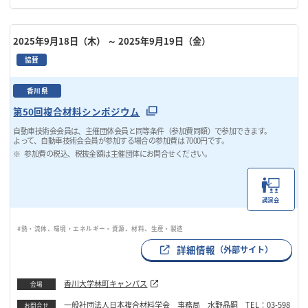
2025年9月18日（木）
～ 2025年9月19日（金）
協賛
香川県
第50回複合材料シンポジウム
自動車技術会会員は、主催団体会員と同等条件（参加費同額）で参加できます。
よって、自動車技術会会員が参加する場合の参加費は 7000円です。
参加費の税込、税抜金額は主催団体にお問合せください。
講演会
#熱・流体、環境・エネルギー・資源、材料、生産・製造
詳細情報
（外部サイト）
香川大学林町キャンパス
会場
一般社団法人日本複合材料学会 事務局 水野晶嗣 TEL：03-598
お問合せ