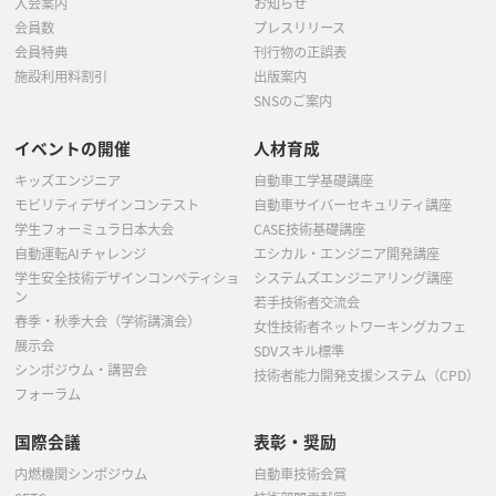
入会案内
お知らせ
会員数
プレスリリース
会員特典
刊行物の正誤表
施設利用料割引
出版案内
SNSのご案内
イベントの開催
人材育成
キッズエンジニア
自動車工学基礎講座
モビリティデザインコンテスト
自動車サイバーセキュリティ講座
学生フォーミュラ日本大会
CASE技術基礎講座
自動運転AIチャレンジ
エシカル・エンジニア開発講座
学生安全技術デザインコンペティショ
システムズエンジニアリング講座
ン
若手技術者交流会
春季・秋季大会（学術講演会）
女性技術者ネットワーキングカフェ
展示会
SDVスキル標準
シンポジウム・講習会
技術者能力開発支援システム（CPD）
フォーラム
国際会議
表彰・奨励
内燃機関シンポジウム
自動車技術会賞