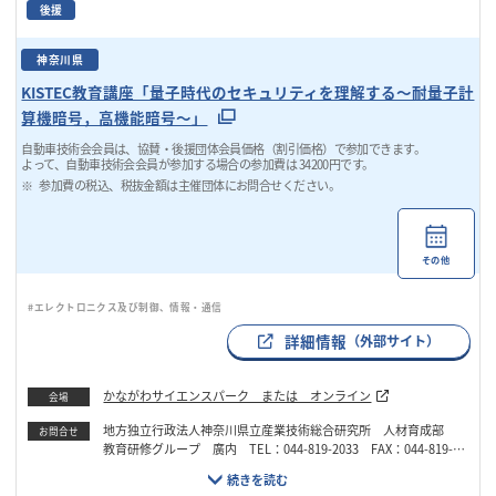
後援
神奈川県
KISTEC教育講座「量子時代のセキュリティを理解する〜耐量子計
算機暗号，高機能暗号〜」
自動車技術会会員は、協賛・後援団体会員価格（割引価格）で参加できます。
よって、自動車技術会会員が参加する場合の参加費は 34200円です。
参加費の税込、税抜金額は主催団体にお問合せください。
その他
#エレクトロニクス及び制御、情報・通信
詳細情報
（外部サイト）
かながわサイエンスパーク または オンライン
会場
地方独立行政法人神奈川県立産業技術総合研究所 人材育成部
お問合せ
教育研修グループ 廣内 TEL：044-819-2033 FAX：044-819-20
97 Email：manabi@kistec.jp