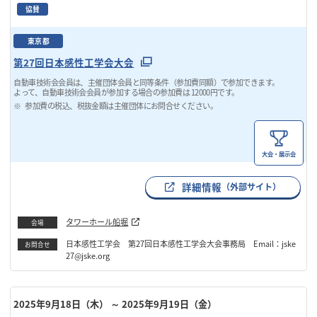
協賛
東京都
第27回日本感性工学会大会
自動車技術会会員は、主催団体会員と同等条件（参加費同額）で参加できます。
よって、自動車技術会会員が参加する場合の参加費は 12000円です。
参加費の税込、税抜金額は主催団体にお問合せください。
大会・展示会
詳細情報
（外部サイト）
タワーホール船堀
会場
日本感性工学会 第27回日本感性工学会大会事務局 Email：jske
お問合せ
27@jske.org
2025年9月18日（木）
～ 2025年9月19日（金）