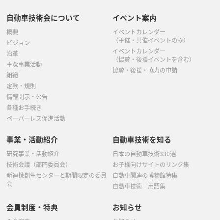
自動車技術会について
イベント案内
概要
イベントカレンダー
（主催・共催イベントのみ）
ビジョン
イベントカレンダー
沿革
（協賛・後援イベントを含む）
主な事業活動
協賛・後援・協力の申請
組織
定款・規則
情報開示・公告
各種お手続き
ペーパーレス促進活動
事業・活動紹介
自動車技術を知る
研究事業・活動紹介
日本の自動車技術330選
技術会議（部門委員会）
お子様向けサイトのリンク集
新連携創生センターと期間限定の委員
自動車関連の博物館特集
会
自動車技術 用語集
会員制度・特典
お知らせ