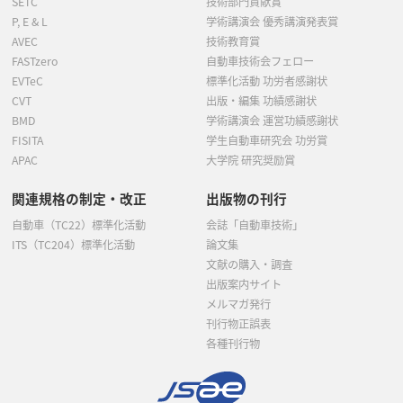
SETC
技術部門貢献賞
P, E & L
学術講演会 優秀講演発表賞
AVEC
技術教育賞
FASTzero
自動車技術会フェロー
EVTeC
標準化活動 功労者感謝状
CVT
出版・編集 功績感謝状
BMD
学術講演会 運営功績感謝状
FISITA
学生自動車研究会 功労賞
APAC
大学院 研究奨励賞
関連規格の制定・改正
出版物の刊行
自動車（TC22）標準化活動
会誌「自動車技術」
ITS（TC204）標準化活動
論文集
文献の購入・調査
出版案内サイト
メルマガ発行
刊行物正誤表
各種刊行物