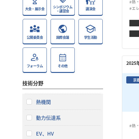
#熱
シンポジウム
#エ
大会・展示会
講演会
・講習会
公開委員会
国際会議
学生活動
202
フォーラム
その他
京
技術分野
熱機関
動力伝達系
#熱
EV、HV