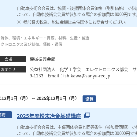
自動車技術会会員は、協賛・後援団体会員価格（割引価格）で参
よって、自動車技術会会員が参加する場合の参加費は 8000円です
参加費の税込、税抜金額は主催団体にお問合せください。
・流体、環境・エネルギー・資源、材料、生産・製造
レクトロニクス及び制御、情報・通信
機械振興会館
会場
公益社団法人 化学工学会 エレクトロ二クス部会 サンユ
お問合せ
9-1233 Email：ishikawa@sanyu-rec.jp
5年12月1日（月）
～ 2025年12月1日（月）
協賛
2025年度粉末冶金基礎講座
都府
自動車技術会会員は、主催団体会員と同等条件（参加費同額）で
よって、自動車技術会会員が参加する場合の参加費は 30000円で