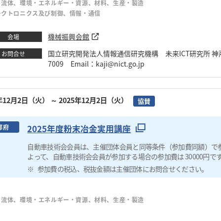
・流体、環境・エネルギー・資源、材料、生産・製造
レクトロニクス及び制御、情報・通信
機械振興会館
会場
国立研究開発法人情報通信研究機構 未来ICT研究所 神戸フ
お問合せ
7009 Email：kaji@nict.go.jp
5年12月2日（火）
～ 2025年12月2日（火）
協賛
2025年度粉末冶金実用講座
都府
自動車技術会会員は、主催団体会員と同等条件（参加費同額）で
よって、自動車技術会会員が参加する場合の参加費は 30000円で
参加費の税込、税抜金額は主催団体にお問合せください。
・流体、環境・エネルギー・資源、材料、生産・製造