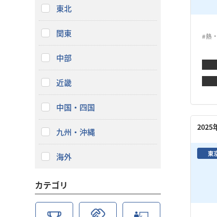
東北
関東
#熱
中部
近畿
中国・四国
202
九州・沖縄
東
海外
カテゴリ