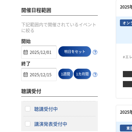
202
開催日程範囲
オン
下記範囲内で開催されているイベント
に絞る
開始
明日をセット
#エ
終了
1週間
1カ月間
聴講受付
聴講受付中
202
講演発表受付中
東