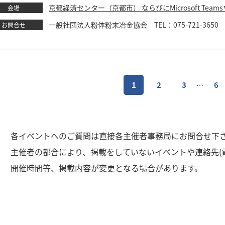
京都経済センター（京都市） ならびにMicrosoft Tea
会場
一般社団法人粉体粉末冶金協会 TEL：075-721-3650 FAX：
お問合せ
1
2
3
6
…
1
各イベントへのご質問は直接各主催者事務局にお問合せ下
2
主催者の都合により、掲載をしていないイベントや連絡先(
3
開催時間等、掲載内容が変更となる場合があります。