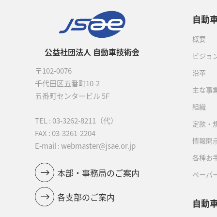
自動
概要
公益社団法人 自動車技術会
ビジョ
〒102-0076
沿革
千代田区五番町10-2
主な事
五番町センタービル 5F
組織
TEL :
03-3262-8211
（代）
定款・
FAX : 03-3261-2204
情報開
E-mail : webmaster@jsae.or.jp
各種お
本部・事務局のご案内
ペーパ
各支部のご案内
自動