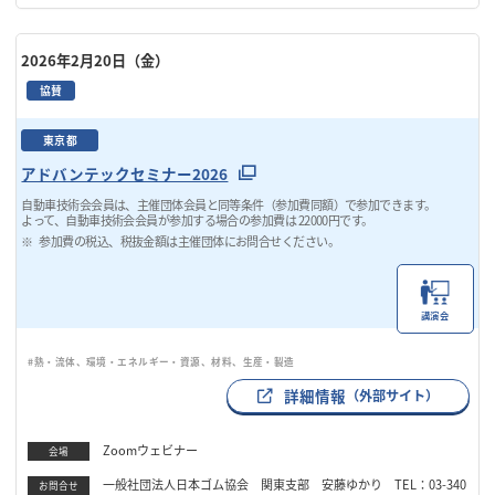
2026年2月20日（金）
協賛
東京都
アドバンテックセミナー2026
自動車技術会会員は、主催団体会員と同等条件（参加費同額）で参加できます。
よって、自動車技術会会員が参加する場合の参加費は 22000円です。
参加費の税込、税抜金額は主催団体にお問合せください。
講演会
#熱・流体、環境・エネルギー・資源、材料、生産・製造
詳細情報
（外部サイト）
Zoomウェビナー
会場
一般社団法人日本ゴム協会 関東支部 安藤ゆかり TEL：03-340
お問合せ