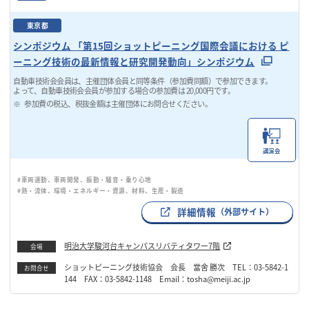
東京都
シンポジウム 「第15回ショットピーニング国際会議における ピ
ーニング技術の最新情報と研究開発動向」シンポジウム
自動車技術会会員は、主催団体会員と同等条件（参加費同額）で参加できます。
よって、自動車技術会会員が参加する場合の参加費は 20,000円です。
参加費の税込、税抜金額は主催団体にお問合せください。
講演会
#車両運動、車両開発、振動・騒音・乗り心地
#熱・流体、環境・エネルギー・資源、材料、生産・製造
詳細情報
（外部サイト）
明治大学駿河台キャンパスリバティタワー7階
会場
ショットピーニング技術協会 会長 當舍 勝次 TEL：03-5842-1
お問合せ
144 FAX：03-5842-1148 Email：tosha@meiji.ac.jp