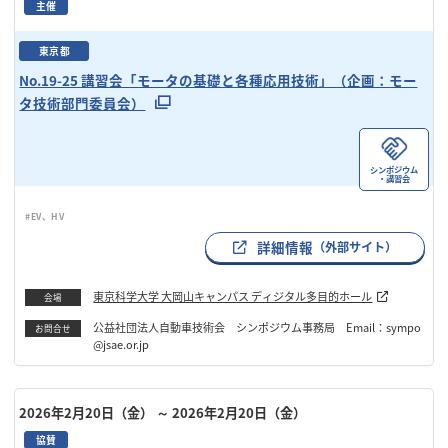
主催
東京都
No.19-25 講習会「モータの基礎と各種応用技術」（企画：モー
タ技術部門委員会）
シンポジウム
・講習会
#EV、HV
詳細情報
（外部サイト）
東京科学大学 大岡山キャンパス ディジタル多目的ホール
会場
公益社団法人自動車技術会 シンポジウム事務局 Email：sympo
お問合せ
@jsae.or.jp
2026年2月20日（金）
～ 2026年2月20日（金）
協賛