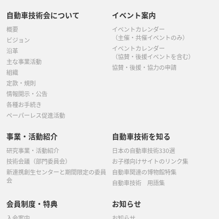
自動車技術会について
イベント案内
概要
イベントカレンダー
（主催・共催イベントのみ）
ビジョン
イベントカレンダー
沿革
（協賛・後援イベントを含む）
主な事業活動
協賛・後援・協力の申請
組織
定款・規則
情報開示・公告
各種お手続き
ペーパーレス促進活動
事業・活動紹介
自動車技術を知る
研究事業・活動紹介
日本の自動車技術330選
技術会議（部門委員会）
お子様向けサイトのリンク集
新連携創生センターと期間限定の委員
自動車関連の博物館特集
会
自動車技術 用語集
会員制度・特典
お知らせ
入会案内
お知らせ