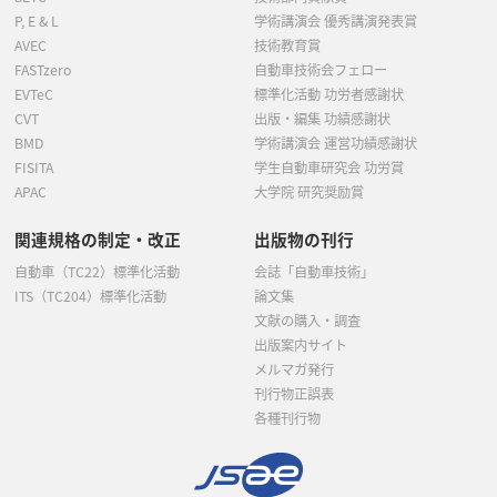
P, E & L
学術講演会 優秀講演発表賞
AVEC
技術教育賞
FASTzero
自動車技術会フェロー
EVTeC
標準化活動 功労者感謝状
CVT
出版・編集 功績感謝状
BMD
学術講演会 運営功績感謝状
FISITA
学生自動車研究会 功労賞
APAC
大学院 研究奨励賞
関連規格の制定・改正
出版物の刊行
自動車（TC22）標準化活動
会誌「自動車技術」
ITS（TC204）標準化活動
論文集
文献の購入・調査
出版案内サイト
メルマガ発行
刊行物正誤表
各種刊行物