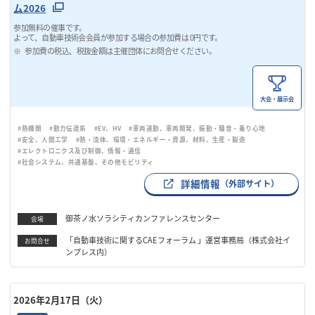
ム2026
参加無料の催事です。
よって、自動車技術会会員が参加する場合の参加費は 0円です。
参加費の税込、税抜金額は主催団体にお問合せください。
大会・展示会
#熱機関
#動力伝達系
#EV、HV
#車両運動、車両開発、振動・騒音・乗り心地
#安全、人間工学
#熱・流体、環境・エネルギー・資源、材料、生産・製造
#エレクトロニクス及び制御、情報・通信
#社会システム、共通基盤、その他モビリティ
詳細情報
（外部サイト）
御茶ノ水ソラシティカンファレンスセンター
会場
「自動車技術に関するCAEフォーラム 」運営事務局（株式会社イ
お問合せ
ンプレス内）
2026年2月17日（火）