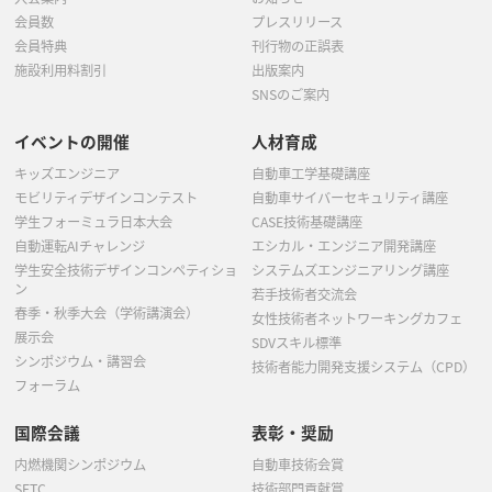
会員数
プレスリリース
会員特典
刊行物の正誤表
施設利用料割引
出版案内
SNSのご案内
イベントの開催
人材育成
キッズエンジニア
自動車工学基礎講座
モビリティデザインコンテスト
自動車サイバーセキュリティ講座
学生フォーミュラ日本大会
CASE技術基礎講座
自動運転AIチャレンジ
エシカル・エンジニア開発講座
学生安全技術デザインコンペティショ
システムズエンジニアリング講座
ン
若手技術者交流会
春季・秋季大会（学術講演会）
女性技術者ネットワーキングカフェ
展示会
SDVスキル標準
シンポジウム・講習会
技術者能力開発支援システム（CPD）
フォーラム
国際会議
表彰・奨励
内燃機関シンポジウム
自動車技術会賞
SETC
技術部門貢献賞