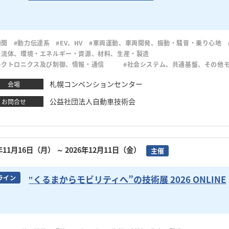
機関
#動力伝達系
#EV、HV
#車両運動、車両開発、振動・騒音・乗り心地
・流体、環境・エネルギー・資源、材料、生産・製造
レクトロニクス及び制御、情報・通信
#社会システム、共通基盤、その他
札幌コンベンションセンター
会場
公益社団法人自動車技術会
お問合せ
6年11月16日（月）
～ 2026年12月11日（金）
主催
‟くるまからモビリティへ”の技術展 2026 ONLINE
ライン