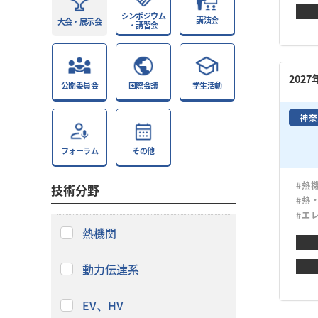
シンポジウム
講演会
大会・展示会
・講習会
202
公開委員会
国際会議
学生活動
神奈
フォーラム
その他
#熱
技術分野
#熱
#エ
熱機関
動力伝達系
EV、HV