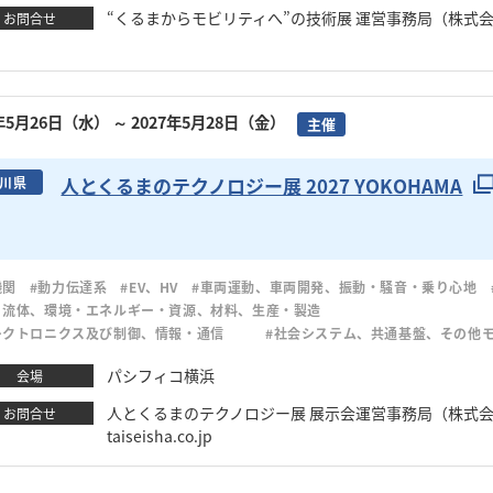
“くるまからモビリティへ”の技術展 運営事務局（株式会社大
お問合せ
7年5月26日（水）
～ 2027年5月28日（金）
主催
人とくるまのテクノロジー展 2027 YOKOHAMA
川県
機関
#動力伝達系
#EV、HV
#車両運動、車両開発、振動・騒音・乗り心地
・流体、環境・エネルギー・資源、材料、生産・製造
レクトロニクス及び制御、情報・通信
#社会システム、共通基盤、その他
パシフィコ横浜
会場
人とくるまのテクノロジー展 展示会運営事務局（株式会社大成社） 
お問合せ
taiseisha.co.jp