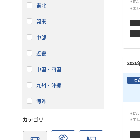
#EV
東北
#エ
関東
中部
近畿
202
中国・四国
東
九州・沖縄
海外
#EV
カテゴリ
#エ