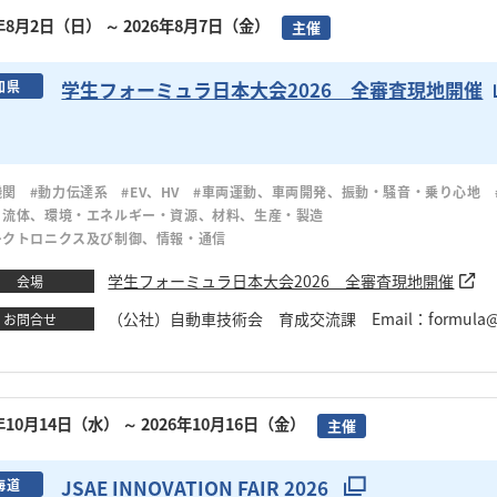
6年8月2日（日）
～ 2026年8月7日（金）
主催
学生フォーミュラ日本大会2026 全審査現地開催
知県
機関
#動力伝達系
#EV、HV
#車両運動、車両開発、振動・騒音・乗り心地
・流体、環境・エネルギー・資源、材料、生産・製造
レクトロニクス及び制御、情報・通信
学生フォーミュラ日本大会2026 全審査現地開催
会場
（公社）自動車技術会 育成交流課 Email：formula@js
お問合せ
6年10月14日（水）
～ 2026年10月16日（金）
主催
JSAE INNOVATION FAIR 2026
海道