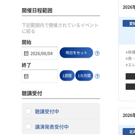
202
開催日程範囲
愛
下記範囲内で開催されているイベント
に絞る
開始
#熱
明日をセット
#熱
終了
#エ
1週間
1カ月間
聴講受付
聴講受付中
202
講演発表受付中
北