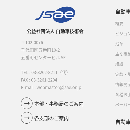
自動
概要
公益社団法人 自動車技術会
ビジョ
〒102-0076
沿革
千代田区五番町10-2
主な事
五番町センタービル 5F
組織
TEL :
03-3262-8211
（代）
定款・
FAX : 03-3261-2204
情報開
E-mail : webmaster@jsae.or.jp
各種お
本部・事務局のご案内
ペーパ
各支部のご案内
自動