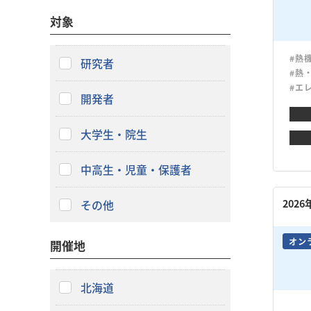
対象
#熱
研究者
#熱
#エ
開発者
大学生・院生
中高生・児童・保護者
202
その他
オン
開催地
北海道