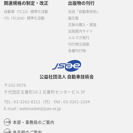
関連規格の制定・改正
出版物の刊行
自動車（TC22）標準化活動
会誌「自動車技術」
ITS（TC204）標準化活動
論文集
文献の購入・調査
出版案内サイト
メルマガ発行
刊行物正誤表
各種刊行物
公益社団法人 自動車技術会
〒102-0076
千代田区五番町10-2
五番町センタービル 5F
TEL :
03-3262-8211
（代）
FAX : 03-3261-2204
E-mail : webmaster@jsae.or.jp
本部・事務局のご案内
各支部のご案内