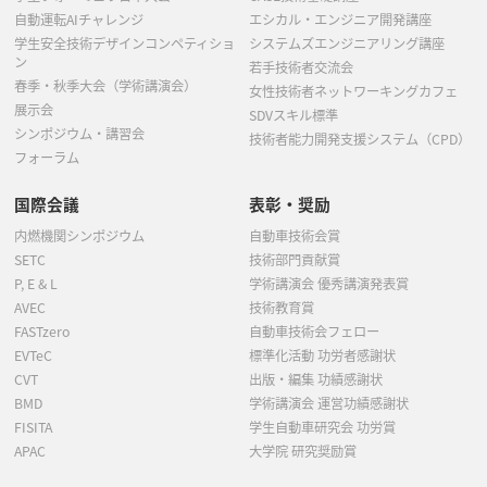
自動運転AIチャレンジ
エシカル・エンジニア開発講座
学生安全技術デザインコンペティショ
システムズエンジニアリング講座
ン
若手技術者交流会
春季・秋季大会（学術講演会）
女性技術者ネットワーキングカフェ
展示会
SDVスキル標準
シンポジウム・講習会
技術者能力開発支援システム（CPD）
フォーラム
国際会議
表彰・奨励
内燃機関シンポジウム
自動車技術会賞
SETC
技術部門貢献賞
P, E & L
学術講演会 優秀講演発表賞
AVEC
技術教育賞
FASTzero
自動車技術会フェロー
EVTeC
標準化活動 功労者感謝状
CVT
出版・編集 功績感謝状
BMD
学術講演会 運営功績感謝状
FISITA
学生自動車研究会 功労賞
APAC
大学院 研究奨励賞