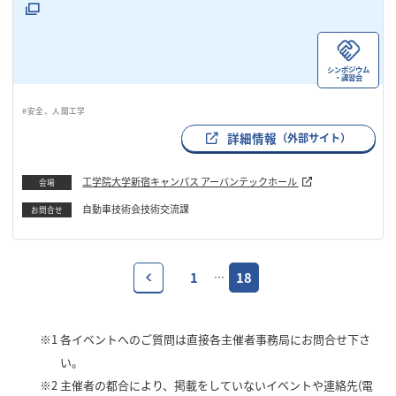
シンポジウム
・講習会
#安全、人間工学
詳細情報
（外部サイト）
工学院大学新宿キャンパス アーバンテックホール
会場
自動車技術会技術交流課
お問合せ
1
18
…
※1
各イベントへのご質問は直接各主催者事務局にお問合せ下さ
い。
※2
主催者の都合により、掲載をしていないイベントや連絡先(電