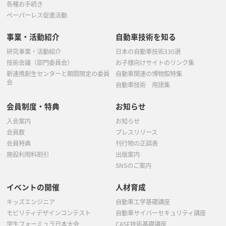
各種お手続き
ペーパーレス促進活動
事業・活動紹介
自動車技術を知る
研究事業・活動紹介
日本の自動車技術330選
技術会議（部門委員会）
お子様向けサイトのリンク集
新連携創生センターと期間限定の委員
自動車関連の博物館特集
会
自動車技術 用語集
会員制度・特典
お知らせ
入会案内
お知らせ
会員数
プレスリリース
会員特典
刊行物の正誤表
施設利用料割引
出版案内
SNSのご案内
イベントの開催
人材育成
キッズエンジニア
自動車工学基礎講座
モビリティデザインコンテスト
自動車サイバーセキュリティ講座
学生フォーミュラ日本大会
CASE技術基礎講座