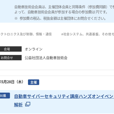
自動車技術会会員は、主催団体会員と同等条件（参加費同額）で
よって、自動車技術会会員が参加する場合の参加費は 円です。
参加費の税込、税抜金額は主催団体にお問合せください。
レクトロニクス及び制御、情報・通信
#社会システム、共通基盤、その他
オンライン
会場
公益社団法人自動車技術会
お問合せ
6年5月28日（木）
主催
自動車サイバーセキュリティ講座ハンズオンイベント
川県
解析