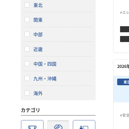
東北
#エ
関東
中部
近畿
中国・四国
202
九州・沖縄
東
海外
カテゴリ
#安