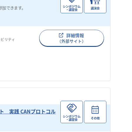
シンポジウム
参加できます。
講演会
・講習会
詳細情報
モビリティ
（外部サイト）
 実践 CANプロトコル
シンポジウム
その他
・講習会