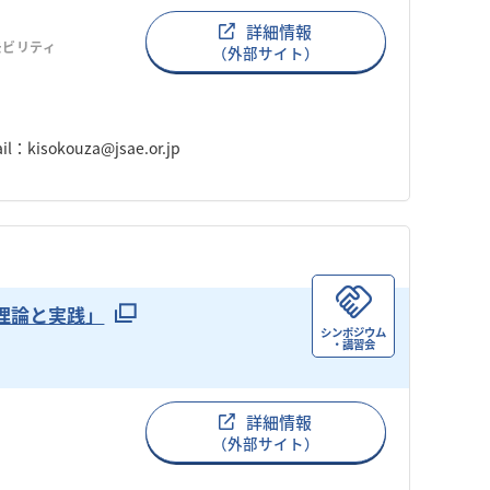
詳細情報
モビリティ
（外部サイト）
okouza@jsae.or.jp
の理論と実践」
シンポジウム
・講習会
詳細情報
（外部サイト）