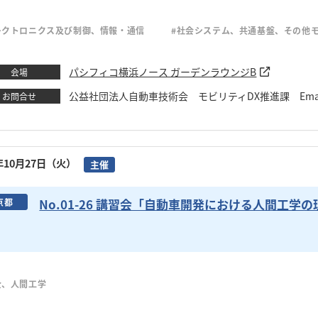
レクトロニクス及び制御、情報・通信
#社会システム、共通基盤、その他
パシフィコ横浜ノース ガーデンラウンジB
会場
公益社団法人自動車技術会 モビリティDX推進課 Email：kis
お問合せ
6年10月27日（火）
主催
No.01-26 講習会「自動車開発における人間工学
京都
全、人間工学