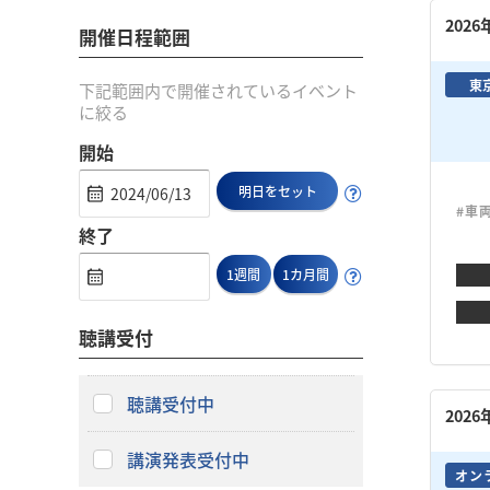
202
開催日程範囲
東
下記範囲内で開催されているイベント
に絞る
開始
明日をセット
#車
終了
1週間
1カ月間
聴講受付
聴講受付中
202
講演発表受付中
オン