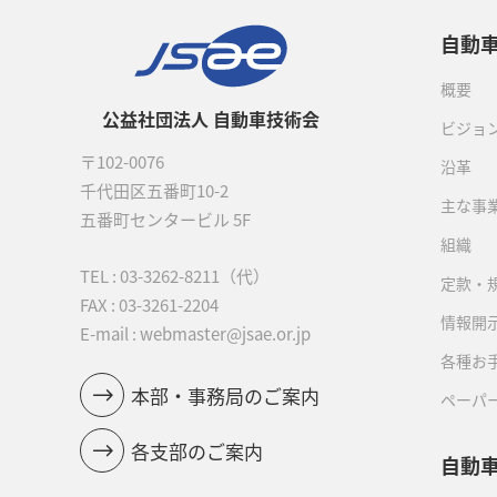
自動
概要
公益社団法人 自動車技術会
ビジョ
〒102-0076
沿革
千代田区五番町10-2
主な事
五番町センタービル 5F
組織
TEL :
03-3262-8211
（代）
定款・
FAX : 03-3261-2204
情報開
E-mail : webmaster@jsae.or.jp
各種お
本部・事務局のご案内
ペーパ
各支部のご案内
自動