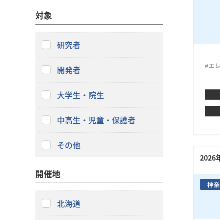
対象
研究者
#エ
開発者
大学生・院生
中高生・児童・保護者
その他
202
開催地
神奈
北海道