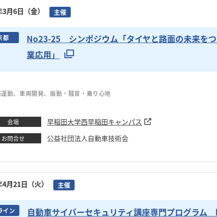
6年3月6日（金）
主催
No23-25 シンポジウム「タイヤと路面の未来
京都
業応用」
両運動、車両開発、振動・騒音・乗り心地
早稲田大学西早稲田キャンパス
会場
公益社団法人自動車技術会
お問合せ
6年4月21日（火）
主催
自動車サイバーセキュリティ講座専門プログラム 
ライン