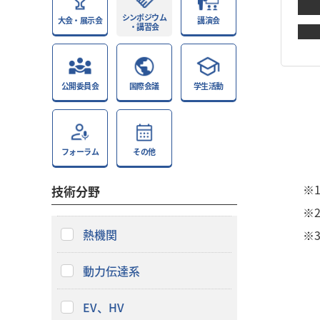
シンポジウム
大会・展示会
講演会
・講習会
公開委員会
国際会議
学生活動
フォーラム
その他
※
技術分野
※
熱機関
※
動力伝達系
EV、HV