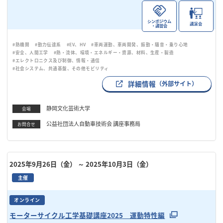
シンポジウム
講演会
・講習会
#熱機関
#動力伝達系
#EV、HV
#車両運動、車両開発、振動・騒音・乗り心地
#安全、人間工学
#熱・流体、環境・エネルギー・資源、材料、生産・製造
#エレクトロニクス及び制御、情報・通信
#社会システム、共通基盤、その他モビリティ
詳細情報
（外部サイト）
静岡文化芸術大学
会場
公益社団法人自動車技術会 講座事務局
お問合せ
2025年9月26日（金）
～ 2025年10月3日（金）
主催
オンライン
モーターサイクル工学基礎講座2025 運動特性編