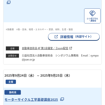
シンポジウム
・講習会
#熱機関
#熱・流体、環境・エネルギー・資源、材料、生産・製造
詳細情報
（外部サイト）
自動車技術会 4F 第1会議室／ Zoom配信
会場
公益社団法人自動車技術会 シンポジウム事務局 Email：sympo
お問合せ
@jsae.or.jp
2025年9月24日（水）
～ 2025年9月25日（木）
主催
静岡県
モーターサイクル工学基礎講座2025