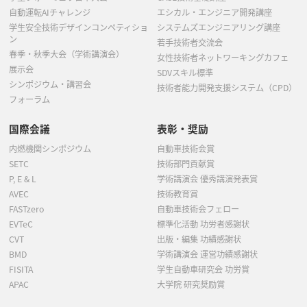
自動運転AIチャレンジ
エシカル・エンジニア開発講座
学生安全技術デザインコンペティショ
システムズエンジニアリング講座
ン
若手技術者交流会
春季・秋季大会（学術講演会）
女性技術者ネットワーキングカフェ
展示会
SDVスキル標準
シンポジウム・講習会
技術者能力開発支援システム（CPD）
フォーラム
国際会議
表彰・奨励
内燃機関シンポジウム
自動車技術会賞
SETC
技術部門貢献賞
P, E & L
学術講演会 優秀講演発表賞
AVEC
技術教育賞
FASTzero
自動車技術会フェロー
EVTeC
標準化活動 功労者感謝状
CVT
出版・編集 功績感謝状
BMD
学術講演会 運営功績感謝状
FISITA
学生自動車研究会 功労賞
APAC
大学院 研究奨励賞