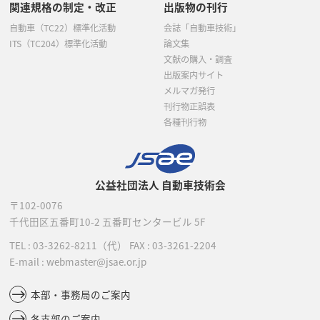
関連規格の制定・改正
出版物の刊行
自動車（TC22）標準化活動
会誌「自動車技術」
ITS（TC204）標準化活動
論文集
文献の購入・調査
出版案内サイト
メルマガ発行
刊行物正誤表
各種刊行物
公益社団法人 自動車技術会
〒102-0076
千代田区五番町10-2
五番町センタービル 5F
TEL :
03-3262-8211
（代）
FAX : 03-3261-2204
E-mail : webmaster@jsae.or.jp
本部・事務局のご案内
各支部のご案内