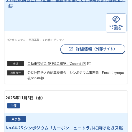
シンポジウム
・講習会
#社会システム、共通基盤、その他モビリティ
詳細情報
（外部サイト）
自動車技術会 4F 第1会議室／ Zoom配信
会場
公益社団法人自動車技術会 シンポジウム事務局 Email：sympo
お問合せ
@jsae.or.jp
2025年11月5日（水）
主催
東京都
No.04-25 シンポジウム「カーボンニュートラルに向けたガス燃