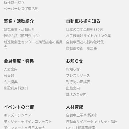
各種お手続き
ペーパーレス促進活動
事業・活動紹介
自動車技術を知る
研究事業・活動紹介
日本の自動車技術330選
技術会議（部門委員会）
お子様向けサイトのリンク集
新連携創生センターと期間限定の委員
自動車関連の博物館特集
会
自動車技術 用語集
会員制度・特典
お知らせ
入会案内
お知らせ
会員数
プレスリリース
会員特典
刊行物の正誤表
施設利用料割引
出版案内
SNSのご案内
イベントの開催
人材育成
キッズエンジニア
自動車工学基礎講座
モビリティデザインコンテスト
自動車サイバーセキュリティ講座
学生フォーミュラ日本大会
CASE技術基礎講座