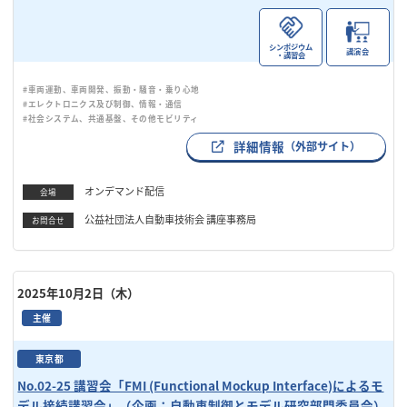
シンポジウム
講演会
・講習会
#車両運動、車両開発、振動・騒音・乗り心地
#エレクトロニクス及び制御、情報・通信
#社会システム、共通基盤、その他モビリティ
詳細情報
（外部サイト）
オンデマンド配信
会場
公益社団法人自動車技術会 講座事務局
お問合せ
2025年10月2日（木）
主催
東京都
No.02-25 講習会「FMI (Functional Mockup Interface)によるモ
デル接続講習会」（企画：自動車制御とモデル研究部門委員会）