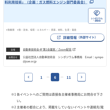
料利用技術」（企画：ガス燃料エンジン部門委員会）
シンポジウム
・講習会
#熱機関
#熱・流体、環境・エネルギー・資源、材料、生産・製造
詳細情報
（外部サイト）
自動車技術会 4F 第1会議室／ Zoom配信
会場
公益社団法人自動車技術会 シンポジウム事務局 Email：sympo
お問合せ
@jsae.or.jp
1
6
11
…
…
※1
各イベントへのご質問は直接各主催者事務局にお問合せ下さ
い。
※2
主催者の都合により、掲載をしていないイベントや連絡先(電