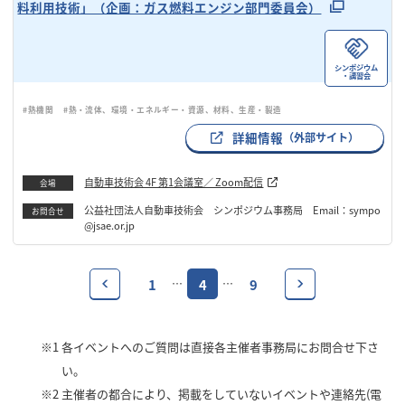
料利用技術」（企画：ガス燃料エンジン部門委員会）
シンポジウム
・講習会
#熱機関
#熱・流体、環境・エネルギー・資源、材料、生産・製造
詳細情報
（外部サイト）
自動車技術会 4F 第1会議室／ Zoom配信
会場
公益社団法人自動車技術会 シンポジウム事務局 Email：sympo
お問合せ
@jsae.or.jp
1
4
9
…
…
※1
各イベントへのご質問は直接各主催者事務局にお問合せ下さ
い。
※2
主催者の都合により、掲載をしていないイベントや連絡先(電