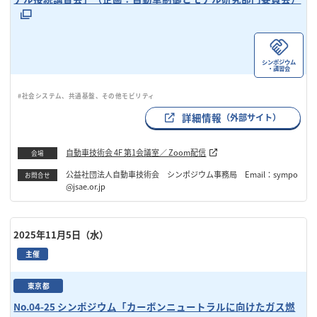
シンポジウム
・講習会
#社会システム、共通基盤、その他モビリティ
詳細情報
（外部サイト）
自動車技術会 4F 第1会議室／ Zoom配信
会場
公益社団法人自動車技術会 シンポジウム事務局 Email：sympo
お問合せ
@jsae.or.jp
2025年11月5日（水）
主催
東京都
No.04-25 シンポジウム「カーボンニュートラルに向けたガス燃