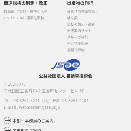
関連規格の制定・改正
出版物の刊行
自動車（TC22）標準化活動
会誌「自動車技術」
ITS（TC204）標準化活動
論文集
文献の購入・調査
出版案内サイト
メルマガ発行
刊行物正誤表
各種刊行物
公益社団法人 自動車技術会
〒102-0076
千代田区五番町10-2
五番町センタービル 5F
TEL :
03-3262-8211
（代）
FAX : 03-3261-2204
E-mail : webmaster@jsae.or.jp
本部・事務局のご案内
各支部のご案内