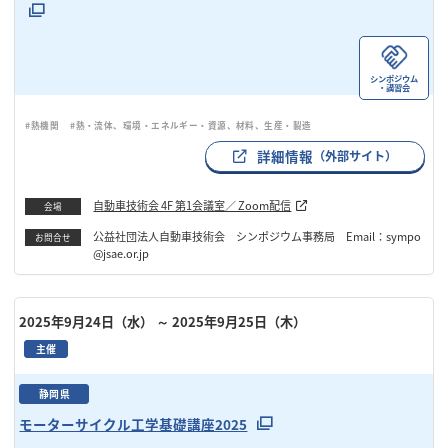
シンポジウム
・講習会
#熱機関
#熱・流体、環境・エネルギー・資源、材料、生産・製造
詳細情報
（外部サイト）
自動車技術会 4F 第1会議室／ Zoom配信
会場
公益社団法人自動車技術会 シンポジウム事務局 Email：sympo
お問合せ
@jsae.or.jp
2025年9月24日（水）
～ 2025年9月25日（木）
主催
静岡県
モーターサイクル工学基礎講座2025