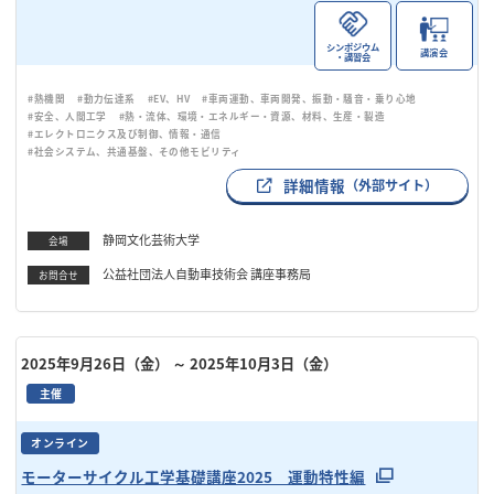
シンポジウム
講演会
・講習会
#熱機関
#動力伝達系
#EV、HV
#車両運動、車両開発、振動・騒音・乗り心地
#安全、人間工学
#熱・流体、環境・エネルギー・資源、材料、生産・製造
#エレクトロニクス及び制御、情報・通信
#社会システム、共通基盤、その他モビリティ
詳細情報
（外部サイト）
静岡文化芸術大学
会場
公益社団法人自動車技術会 講座事務局
お問合せ
2025年9月26日（金）
～ 2025年10月3日（金）
主催
オンライン
モーターサイクル工学基礎講座2025 運動特性編