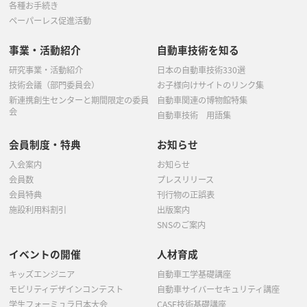
各種お手続き
ペーパーレス促進活動
事業・活動紹介
自動車技術を知る
研究事業・活動紹介
日本の自動車技術330選
技術会議（部門委員会）
お子様向けサイトのリンク集
新連携創生センターと期間限定の委員
自動車関連の博物館特集
会
自動車技術 用語集
会員制度・特典
お知らせ
入会案内
お知らせ
会員数
プレスリリース
会員特典
刊行物の正誤表
施設利用料割引
出版案内
SNSのご案内
イベントの開催
人材育成
キッズエンジニア
自動車工学基礎講座
モビリティデザインコンテスト
自動車サイバーセキュリティ講座
学生フォーミュラ日本大会
CASE技術基礎講座