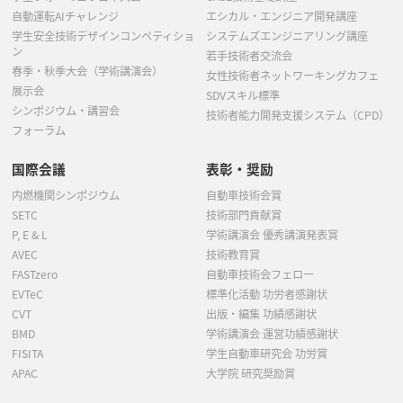
自動運転AIチャレンジ
エシカル・エンジニア開発講座
学生安全技術デザインコンペティショ
システムズエンジニアリング講座
ン
若手技術者交流会
春季・秋季大会（学術講演会）
女性技術者ネットワーキングカフェ
展示会
SDVスキル標準
シンポジウム・講習会
技術者能力開発支援システム（CPD）
フォーラム
国際会議
表彰・奨励
内燃機関シンポジウム
自動車技術会賞
SETC
技術部門貢献賞
P, E & L
学術講演会 優秀講演発表賞
AVEC
技術教育賞
FASTzero
自動車技術会フェロー
EVTeC
標準化活動 功労者感謝状
CVT
出版・編集 功績感謝状
BMD
学術講演会 運営功績感謝状
FISITA
学生自動車研究会 功労賞
APAC
大学院 研究奨励賞