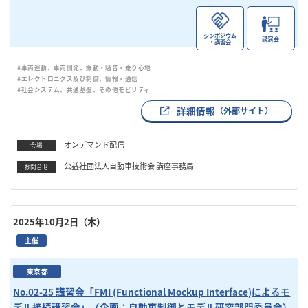
シンポジウム
講演会
・講習会
#車両運動、車両開発、振動・騒音・乗り心地
#エレクトロニクス及び制御、情報・通信
#社会システム、共通基盤、その他モビリティ
詳細情報
（外部サイト）
オンデマンド配信
会場
公益社団法人自動車技術会 講座事務局
お問合せ
2025年10月2日（木）
主催
東京都
No.02-25 講習会「FMI (Functional Mockup Interface)によるモ
デル接続講習会」（企画：自動車制御とモデル研究部門委員会）