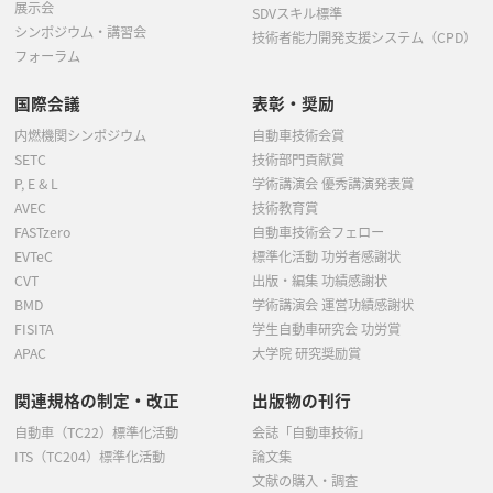
展示会
SDVスキル標準
シンポジウム・講習会
技術者能力開発支援システム（CPD）
フォーラム
国際会議
表彰・奨励
内燃機関シンポジウム
自動車技術会賞
SETC
技術部門貢献賞
P, E & L
学術講演会 優秀講演発表賞
AVEC
技術教育賞
FASTzero
自動車技術会フェロー
EVTeC
標準化活動 功労者感謝状
CVT
出版・編集 功績感謝状
BMD
学術講演会 運営功績感謝状
FISITA
学生自動車研究会 功労賞
APAC
大学院 研究奨励賞
関連規格の制定・改正
出版物の刊行
自動車（TC22）標準化活動
会誌「自動車技術」
ITS（TC204）標準化活動
論文集
文献の購入・調査