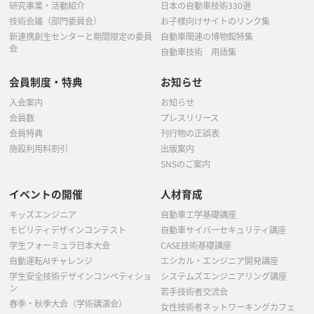
研究事業・活動紹介
日本の自動車技術330選
技術会議（部門委員会）
お子様向けサイトのリンク集
新連携創生センターと期間限定の委員
自動車関連の博物館特集
会
自動車技術 用語集
会員制度・特典
お知らせ
入会案内
お知らせ
会員数
プレスリリース
会員特典
刊行物の正誤表
施設利用料割引
出版案内
SNSのご案内
イベントの開催
人材育成
キッズエンジニア
自動車工学基礎講座
モビリティデザインコンテスト
自動車サイバーセキュリティ講座
学生フォーミュラ日本大会
CASE技術基礎講座
自動運転AIチャレンジ
エシカル・エンジニア開発講座
学生安全技術デザインコンペティショ
システムズエンジニアリング講座
ン
若手技術者交流会
春季・秋季大会（学術講演会）
女性技術者ネットワーキングカフェ