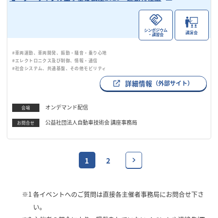
シンポジウム
講演会
・講習会
#車両運動、車両開発、振動・騒音・乗り心地
#エレクトロニクス及び制御、情報・通信
#社会システム、共通基盤、その他モビリティ
詳細情報
（外部サイト）
オンデマンド配信
会場
公益社団法人自動車技術会 講座事務局
お問合せ
1
2
※1
各イベントへのご質問は直接各主催者事務局にお問合せ下さ
い。