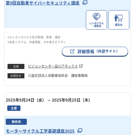
第9回自動車サイバーセキュリティ講座
シンポジウム
講演会
・講習会
#エレクトロニクス及び制御、情報・通信
#社会システム、共通基盤、その他モビリティ
詳細情報
（外部サイト）
ビジョンセンター品川アネックス
会場
公益社団法人自動車技術会 講座事務局
お問合せ
2025年9月24日（水）
～ 2025年9月25日（木）
主催
静岡県
モーターサイクル工学基礎講座2025