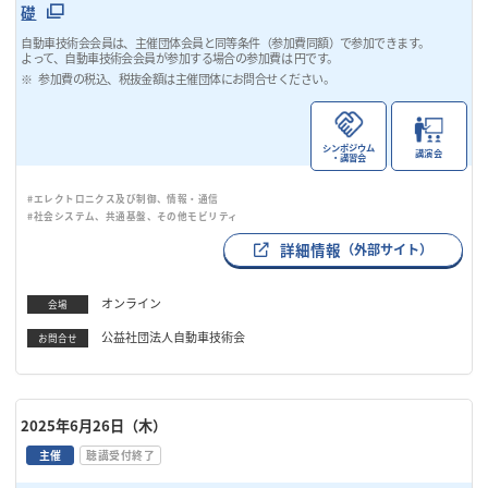
礎
自動車技術会会員は、主催団体会員と同等条件（参加費同額）で参加できます。
よって、自動車技術会会員が参加する場合の参加費は 円です。
参加費の税込、税抜金額は主催団体にお問合せください。
シンポジウム
講演会
・講習会
#エレクトロニクス及び制御、情報・通信
#社会システム、共通基盤、その他モビリティ
詳細情報
（外部サイト）
オンライン
会場
公益社団法人自動車技術会
お問合せ
2025年6月26日（木）
主催
聴講受付終了