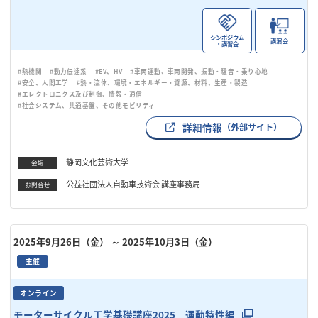
シンポジウム
講演会
・講習会
#熱機関
#動力伝達系
#EV、HV
#車両運動、車両開発、振動・騒音・乗り心地
#安全、人間工学
#熱・流体、環境・エネルギー・資源、材料、生産・製造
#エレクトロニクス及び制御、情報・通信
#社会システム、共通基盤、その他モビリティ
詳細情報
（外部サイト）
静岡文化芸術大学
会場
公益社団法人自動車技術会 講座事務局
お問合せ
2025年9月26日（金）
～ 2025年10月3日（金）
主催
オンライン
モーターサイクル工学基礎講座2025 運動特性編