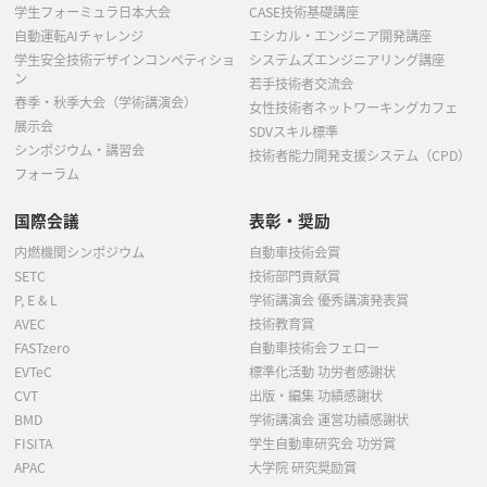
学生フォーミュラ日本大会
CASE技術基礎講座
自動運転AIチャレンジ
エシカル・エンジニア開発講座
学生安全技術デザインコンペティショ
システムズエンジニアリング講座
ン
若手技術者交流会
春季・秋季大会（学術講演会）
女性技術者ネットワーキングカフェ
展示会
SDVスキル標準
シンポジウム・講習会
技術者能力開発支援システム（CPD）
フォーラム
国際会議
表彰・奨励
内燃機関シンポジウム
自動車技術会賞
SETC
技術部門貢献賞
P, E & L
学術講演会 優秀講演発表賞
AVEC
技術教育賞
FASTzero
自動車技術会フェロー
EVTeC
標準化活動 功労者感謝状
CVT
出版・編集 功績感謝状
BMD
学術講演会 運営功績感謝状
FISITA
学生自動車研究会 功労賞
APAC
大学院 研究奨励賞