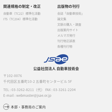
関連規格の制定・改正
出版物の刊行
自動車（TC22）標準化活動
会誌「自動車技術」
ITS（TC204）標準化活動
論文集
文献の購入・調査
出版案内サイト
メルマガ発行
刊行物正誤表
各種刊行物
公益社団法人 自動車技術会
〒102-0076
千代田区五番町10-2
五番町センタービル 5F
TEL :
03-3262-8211
（代）
FAX : 03-3261-2204
E-mail : webmaster@jsae.or.jp
本部・事務局のご案内