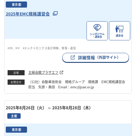
東京都
2025年EMC規格講習会
シンポジウム
講演会
・講習会
#EV、HV
#エレクトロニクス及び制御、情報・通信
詳細情報
（外部サイト）
主婦会館プラザエフ
会場
（公社）自動車技術会 規格グループ 規格課 EMC規格講習会
お問合せ
担当 矢原・奥田 Email：emc@jsae.or.jp
2025年8月26日（火）
～ 2025年8月28日（木）
主催
東京都