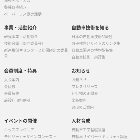
情報開示・公告
各種お手続き
ペーパーレス促進活動
事業・活動紹介
自動車技術を知る
研究事業・活動紹介
日本の自動車技術330選
技術会議（部門委員会）
お子様向けサイトのリンク集
新連携創生センターと期間限定の委員
自動車関連の博物館特集
会
自動車技術 用語集
会員制度・特典
お知らせ
入会案内
お知らせ
会員数
プレスリリース
会員特典
刊行物の正誤表
施設利用料割引
出版案内
SNSのご案内
イベントの開催
人材育成
キッズエンジニア
自動車工学基礎講座
モビリティデザインコンテスト
自動車サイバーセキュリティ講座