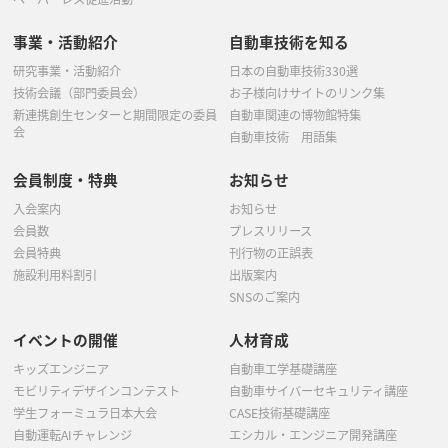
事業・活動紹介
自動車技術を知る
研究事業・活動紹介
日本の自動車技術330選
技術会議（部門委員会）
お子様向けサイトのリンク集
新連携創生センターと期間限定の委員
自動車関連の博物館特集
会
自動車技術 用語集
会員制度・特典
お知らせ
入会案内
お知らせ
会員数
プレスリリース
会員特典
刊行物の正誤表
施設利用料割引
出版案内
SNSのご案内
イベントの開催
人材育成
キッズエンジニア
自動車工学基礎講座
モビリティデザインコンテスト
自動車サイバーセキュリティ講座
学生フォーミュラ日本大会
CASE技術基礎講座
自動運転AIチャレンジ
エシカル・エンジニア開発講座