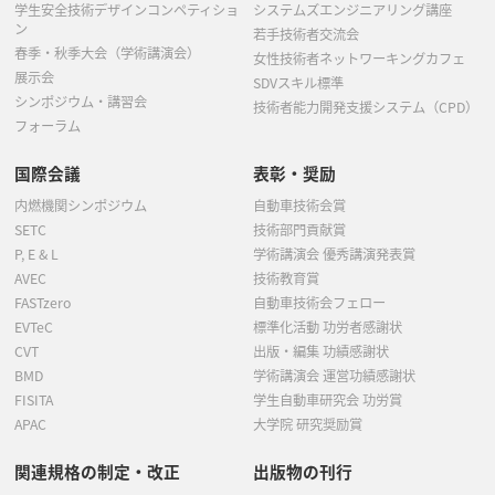
学生安全技術デザインコンペティショ
システムズエンジニアリング講座
ン
若手技術者交流会
春季・秋季大会（学術講演会）
女性技術者ネットワーキングカフェ
展示会
SDVスキル標準
シンポジウム・講習会
技術者能力開発支援システム（CPD）
フォーラム
国際会議
表彰・奨励
内燃機関シンポジウム
自動車技術会賞
SETC
技術部門貢献賞
P, E & L
学術講演会 優秀講演発表賞
AVEC
技術教育賞
FASTzero
自動車技術会フェロー
EVTeC
標準化活動 功労者感謝状
CVT
出版・編集 功績感謝状
BMD
学術講演会 運営功績感謝状
FISITA
学生自動車研究会 功労賞
APAC
大学院 研究奨励賞
関連規格の制定・改正
出版物の刊行