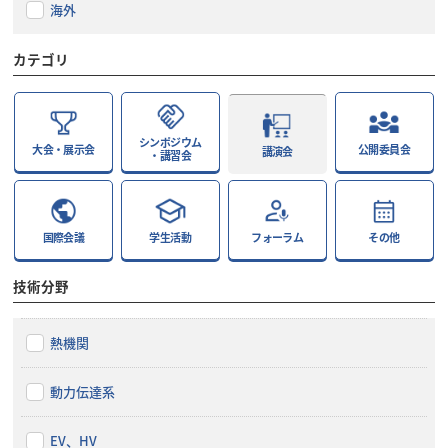
海外
カテゴリ
シンポジウム
大会・展示会
公開委員会
講演会
・講習会
国際会議
学生活動
フォーラム
その他
技術分野
熱機関
動力伝達系
EV、HV