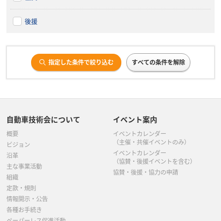
後援
指定した条件で絞り込む
すべての条件を解除
自動車技術会について
イベント案内
概要
イベントカレンダー
（主催・共催イベントのみ）
ビジョン
イベントカレンダー
沿革
（協賛・後援イベントを含む）
主な事業活動
協賛・後援・協力の申請
組織
定款・規則
情報開示・公告
各種お手続き
ペーパーレス促進活動