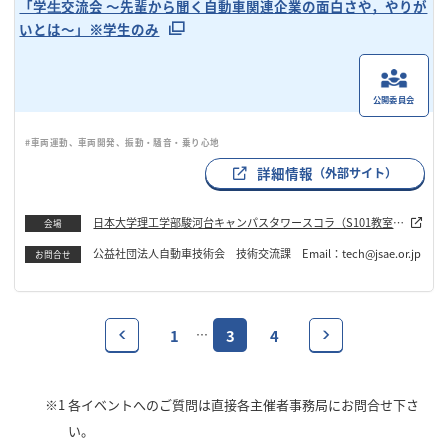
「学⽣交流会 〜先輩から聞く自動車関連企業の面白さや，やりが
いとは〜」※学生のみ
公開委員会
#車両運動、車両開発、振動・騒音・乗り心地
詳細情報
（外部サイト）
日本大学理工学部駿河台キャンパスタワースコラ（S101教室）
会場
＋オンライン
公益社団法人自動車技術会 技術交流課 Email：tech@jsae.or.jp
お問合せ
1
3
4
…
※1
各イベントへのご質問は直接各主催者事務局にお問合せ下さ
い。