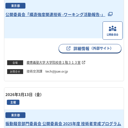
東京都
公開委員会「構造強度関連技術 -ワーキング活動報告-」
公開委員会
詳細情報
（外部サイト）
慶應義塾大学 大学院校舎１階３１３室
会場
技術交流課 tech@jsae.or.jp
お問合せ
2026年3月13日（金）
主催
東京都
振動騒音部門委員会 公開委員会 2025年度 技術者育成プログラム