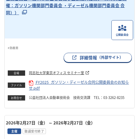
催：ガソリン機関部門委員会 ・ディーゼル機関部門委員会 合
同））
公開委員会
#熱機関
詳細情報
（外部サイト）
同志社⼤学東京オフィス セミナー室
会場
FY2025_ガソリン・ディーゼル合同公開委員会のお知ら
ファイル
せ.pdf
公益社団法人自動車技術会 技術交流課 TEL：03-3262-8235
お問合せ
2026年2月27日（金）
～ 2026年2月27日（金）
主催
聴講受付終了