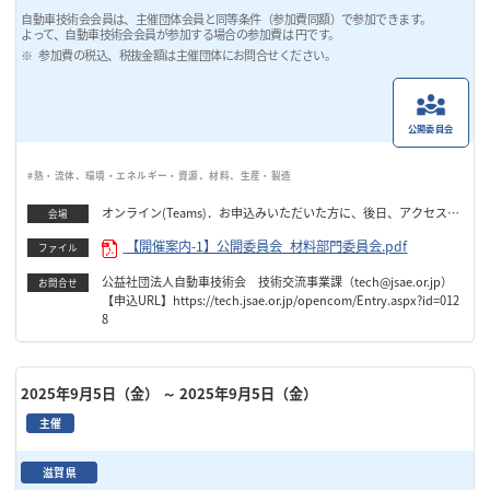
自動車技術会会員は、主催団体会員と同等条件（参加費同額）で参加できます。
よって、自動車技術会会員が参加する場合の参加費は 円です。
参加費の税込、税抜金額は主催団体にお問合せください。
公開委員会
#熱・流体、環境・エネルギー・資源、材料、生産・製造
オンライン(Teams)．お申込みいただいた方に、後日、アクセス情
会場
報をお送りします。
【開催案内-1】公開委員会_材料部門委員会.pdf
ファイル
公益社団法人自動車技術会 技術交流事業課（tech@jsae.or.jp）
お問合せ
【申込URL】https://tech.jsae.or.jp/opencom/Entry.aspx?id=012
8
2025年9月5日（金）
～ 2025年9月5日（金）
主催
滋賀県