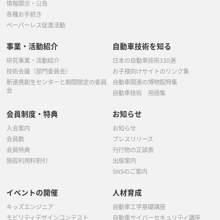
情報開示・公告
各種お手続き
ペーパーレス促進活動
事業・活動紹介
自動車技術を知る
研究事業・活動紹介
日本の自動車技術330選
技術会議（部門委員会）
お子様向けサイトのリンク集
新連携創生センターと期間限定の委員
自動車関連の博物館特集
会
自動車技術 用語集
会員制度・特典
お知らせ
入会案内
お知らせ
会員数
プレスリリース
会員特典
刊行物の正誤表
施設利用料割引
出版案内
SNSのご案内
イベントの開催
人材育成
キッズエンジニア
自動車工学基礎講座
モビリティデザインコンテスト
自動車サイバーセキュリティ講座