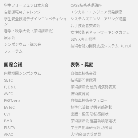
学生フォーミュラ日本大会
CASE技術基礎講座
自動運転AIチャレンジ
エシカル・エンジニア開発講座
学生安全技術デザインコンペティショ
システムズエンジニアリング講座
ン
若手技術者交流会
春季・秋季大会（学術講演会）
女性技術者ネットワーキングカフェ
展示会
SDVスキル標準
シンポジウム・講習会
技術者能力開発支援システム（CPD）
フォーラム
国際会議
表彰・奨励
内燃機関シンポジウム
自動車技術会賞
SETC
技術部門貢献賞
P, E & L
学術講演会 優秀講演発表賞
AVEC
技術教育賞
FASTzero
自動車技術会フェロー
EVTeC
標準化活動 功労者感謝状
CVT
出版・編集 功績感謝状
BMD
学術講演会 運営功績感謝状
FISITA
学生自動車研究会 功労賞
APAC
大学院 研究奨励賞