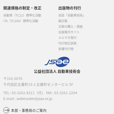
関連規格の制定・改正
出版物の刊行
自動車（TC22）標準化活動
会誌「自動車技術」
ITS（TC204）標準化活動
論文集
文献の購入・調査
出版案内サイト
メルマガ発行
刊行物正誤表
各種刊行物
公益社団法人 自動車技術会
〒102-0076
千代田区五番町10-2
五番町センタービル 5F
TEL :
03-3262-8211
（代）
FAX : 03-3261-2204
E-mail : webmaster@jsae.or.jp
本部・事務局のご案内