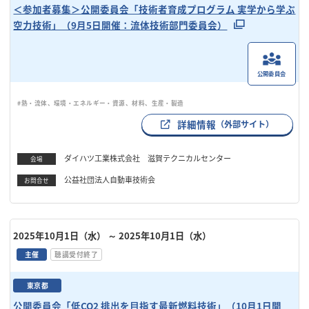
＜参加者募集＞公開委員会「技術者育成プログラム 実学から学ぶ
空力技術」（9月5日開催：流体技術部門委員会）
公開委員会
#熱・流体、環境・エネルギー・資源、材料、生産・製造
詳細情報
（外部サイト）
ダイハツ工業株式会社 滋賀テクニカルセンター
会場
公益社団法人自動車技術会
お問合せ
2025年10月1日（水）
～ 2025年10月1日（水）
主催
聴講受付終了
東京都
公開委員会「低CO2 排出を⽬指す最新燃料技術」（10月1日開