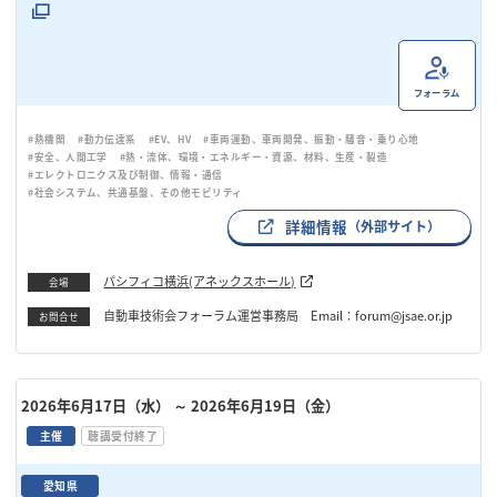
フォーラム
#熱機関
#動力伝達系
#EV、HV
#車両運動、車両開発、振動・騒音・乗り心地
#安全、人間工学
#熱・流体、環境・エネルギー・資源、材料、生産・製造
#エレクトロニクス及び制御、情報・通信
#社会システム、共通基盤、その他モビリティ
詳細情報
（外部サイト）
パシフィコ横浜(アネックスホール)
会場
自動車技術会フォーラム運営事務局 Email：forum@jsae.or.jp
お問合せ
2026年6月17日（水）
～ 2026年6月19日（金）
主催
聴講受付終了
愛知県