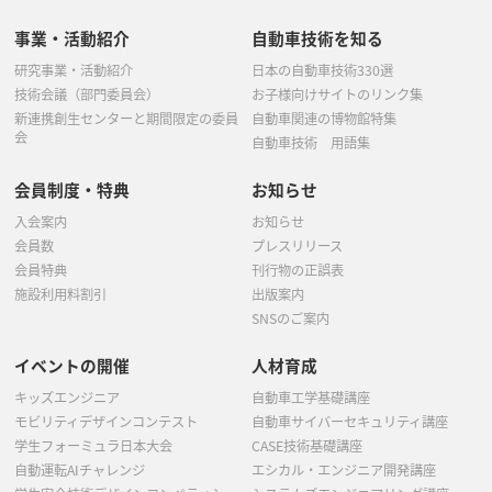
事業・活動紹介
自動車技術を知る
研究事業・活動紹介
日本の自動車技術330選
技術会議（部門委員会）
お子様向けサイトのリンク集
新連携創生センターと期間限定の委員
自動車関連の博物館特集
会
自動車技術 用語集
会員制度・特典
お知らせ
入会案内
お知らせ
会員数
プレスリリース
会員特典
刊行物の正誤表
施設利用料割引
出版案内
SNSのご案内
イベントの開催
人材育成
キッズエンジニア
自動車工学基礎講座
モビリティデザインコンテスト
自動車サイバーセキュリティ講座
学生フォーミュラ日本大会
CASE技術基礎講座
自動運転AIチャレンジ
エシカル・エンジニア開発講座