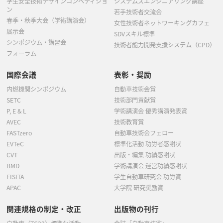
学生安全技術デザインコンペティショ
システムズエンジニアリング講座
ン
若手技術者交流会
春季・秋季大会（学術講演会）
女性技術者ネットワーキングカフェ
展示会
SDVスキル標準
シンポジウム・講習会
技術者能力開発支援システム（CPD）
フォーラム
国際会議
表彰・奨励
内燃機関シンポジウム
自動車技術会賞
SETC
技術部門貢献賞
P, E & L
学術講演会 優秀講演発表賞
AVEC
技術教育賞
FASTzero
自動車技術会フェロー
EVTeC
標準化活動 功労者感謝状
CVT
出版・編集 功績感謝状
BMD
学術講演会 運営功績感謝状
FISITA
学生自動車研究会 功労賞
APAC
大学院 研究奨励賞
関連規格の制定・改正
出版物の刊行