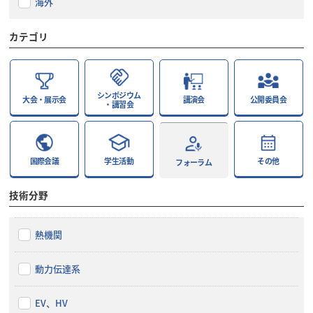
海外
カテゴリ
シンポジウム
大会・展示会
講演会
公開委員会
・講習会
国際会議
学生活動
その他
フォーラム
技術分野
熱機関
動力伝達系
EV、HV