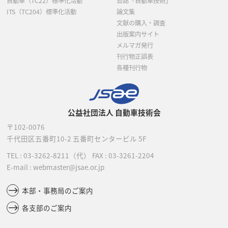
自動車（TC22）標準化活動
会誌「自動車技術」
ITS（TC204）標準化活動
論文集
文献の購入・調査
出版案内サイト
メルマガ発行
刊行物正誤表
各種刊行物
公益社団法人 自動車技術会
〒102-0076
千代田区五番町10-2
五番町センタービル 5F
TEL :
03-3262-8211
（代）
FAX : 03-3261-2204
E-mail : webmaster@jsae.or.jp
本部・事務局のご案内
各支部のご案内