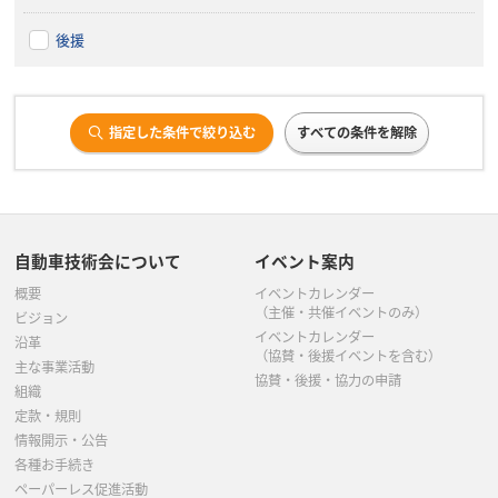
後援
指定した条件で絞り込む
すべての条件を解除
自動車技術会について
イベント案内
概要
イベントカレンダー
（主催・共催イベントのみ）
ビジョン
イベントカレンダー
沿革
（協賛・後援イベントを含む）
主な事業活動
協賛・後援・協力の申請
組織
定款・規則
情報開示・公告
各種お手続き
ペーパーレス促進活動