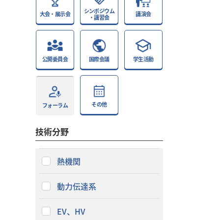
シンポジウム
大会・展示会
講演会
・講習会
公開委員会
国際会議
学生活動
その他
フォーラム
技術分野
熱機関
動力伝達系
EV、HV