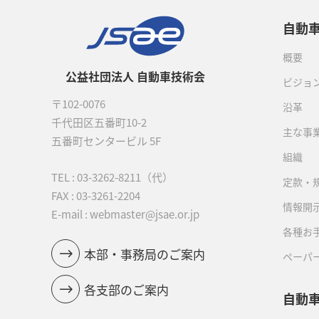
自動
概要
公益社団法人 自動車技術会
ビジョ
〒102-0076
沿革
千代田区五番町10-2
主な事
五番町センタービル 5F
組織
TEL :
03-3262-8211
（代）
定款・
FAX : 03-3261-2204
情報開
E-mail : webmaster@jsae.or.jp
各種お
本部・事務局のご案内
ペーパ
各支部のご案内
自動