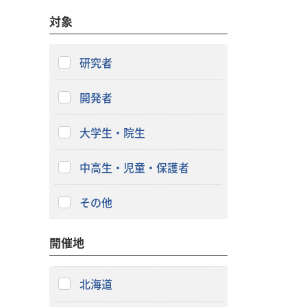
対象
研究者
開発者
大学生・院生
中高生・児童・保護者
その他
開催地
北海道