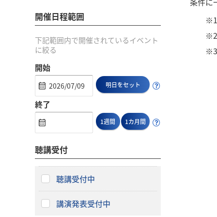
条件に
開催日程範囲
※
※
下記範囲内で開催されているイベント
に絞る
※
開始
明日をセット
終了
1週間
1カ月間
聴講受付
聴講受付中
講演発表受付中