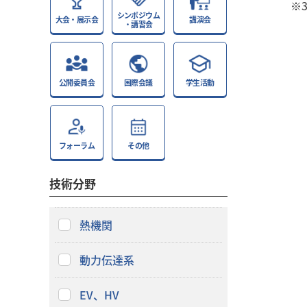
※
シンポジウム
大会・展示会
講演会
・講習会
公開委員会
国際会議
学生活動
フォーラム
その他
技術分野
熱機関
動力伝達系
EV、HV