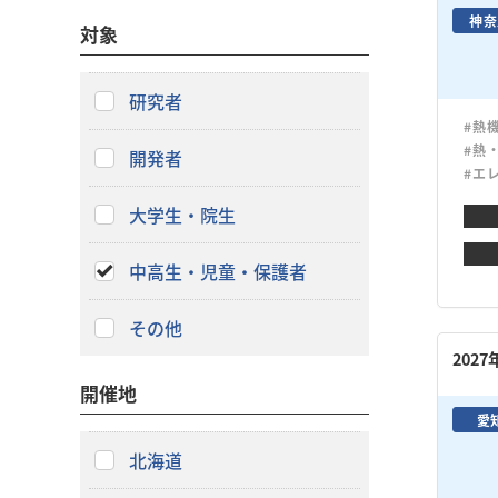
神奈
対象
研究者
#熱
#熱
開発者
#エ
大学生・院生
中高生・児童・保護者
その他
202
開催地
愛
北海道