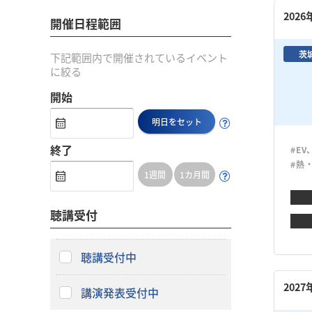
202
開催日程範囲
茨
下記範囲内で開催されているイベント
に絞る
開始
明日をセット
終了
#EV
#熱
1週間
1カ月間
聴講受付
聴講受付中
202
講演発表受付中