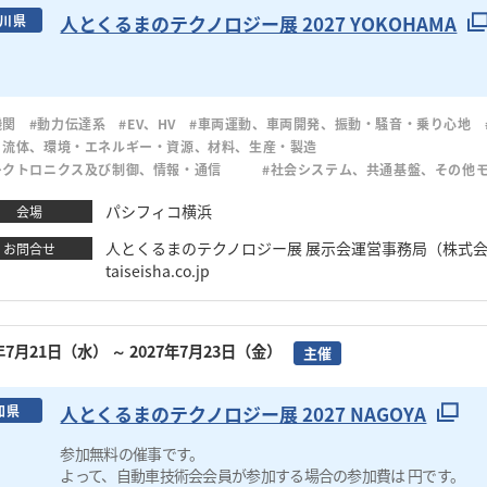
人とくるまのテクノロジー展 2027 YOKOHAMA
川県
機関
#動力伝達系
#EV、HV
#車両運動、車両開発、振動・騒音・乗り心地
・流体、環境・エネルギー・資源、材料、生産・製造
レクトロニクス及び制御、情報・通信
#社会システム、共通基盤、その他
パシフィコ横浜
会場
人とくるまのテクノロジー展 展示会運営事務局（株式会社大成社） 
お問合せ
taiseisha.co.jp
7年7月21日（水）
～ 2027年7月23日（金）
主催
人とくるまのテクノロジー展 2027 NAGOYA
知県
参加無料の催事です。
よって、自動車技術会会員が参加する場合の参加費は 円です。