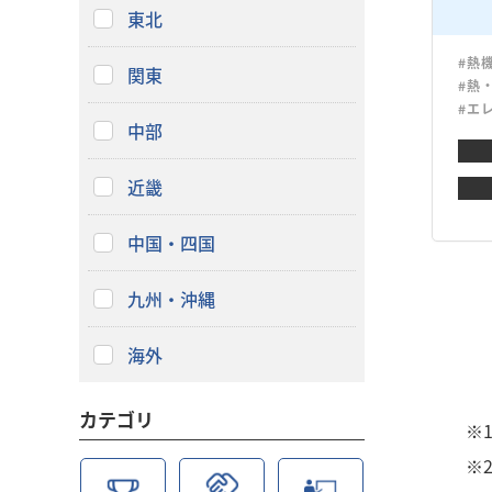
東北
#熱
関東
#熱
#エ
中部
近畿
中国・四国
九州・沖縄
海外
カテゴリ
※
※