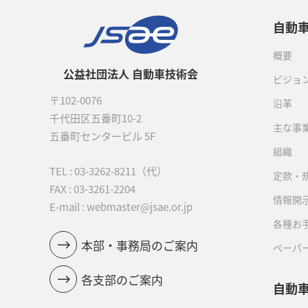
自動
概要
公益社団法人 自動車技術会
ビジョ
〒102-0076
沿革
千代田区五番町10-2
主な事
五番町センタービル 5F
組織
TEL :
03-3262-8211
（代）
定款・
FAX : 03-3261-2204
情報開
E-mail : webmaster@jsae.or.jp
各種お
本部・事務局のご案内
ペーパ
各支部のご案内
自動