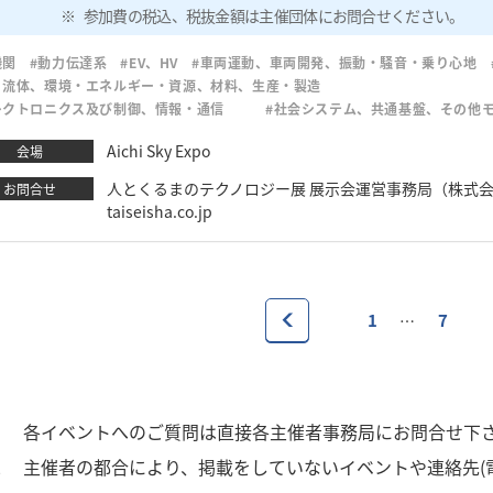
参加費の税込、税抜金額は主催団体にお問合せください。
機関
#動力伝達系
#EV、HV
#車両運動、車両開発、振動・騒音・乗り心地
・流体、環境・エネルギー・資源、材料、生産・製造
レクトロニクス及び制御、情報・通信
#社会システム、共通基盤、その他
Aichi Sky Expo
会場
人とくるまのテクノロジー展 展示会運営事務局（株式会社大成社） 
お問合せ
taiseisha.co.jp
1
7
…
1
各イベントへのご質問は直接各主催者事務局にお問合せ下
2
主催者の都合により、掲載をしていないイベントや連絡先(