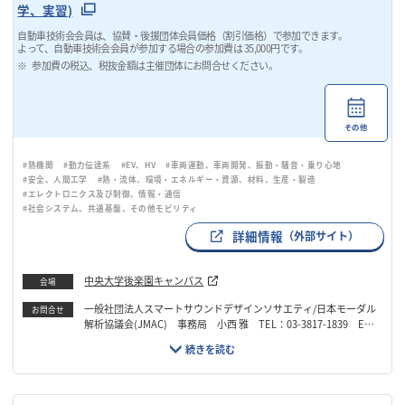
学、実習)
自動車技術会会員は、協賛・後援団体会員価格（割引価格）で参加できます。
よって、自動車技術会会員が参加する場合の参加費は 35,000円です。
参加費の税込、税抜金額は主催団体にお問合せください。
その他
#熱機関
#動力伝達系
#EV、HV
#車両運動、車両開発、振動・騒音・乗り心地
#安全、人間工学
#熱・流体、環境・エネルギー・資源、材料、生産・製造
#エレクトロニクス及び制御、情報・通信
#社会システム、共通基盤、その他モビリティ
詳細情報
（外部サイト）
中央大学後楽園キャンパス
会場
一般社団法人スマートサウンドデザインソサエティ/日本モーダル
お問合せ
解析協議会(JMAC) 事務局 小西 雅 TEL：03-3817-1839 Emai
l：jmac_info@camal.mech.chuo-u.ac.jp