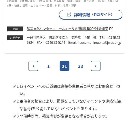
#熱機関
#動力伝達系
#車両運動、車両開発、振動・騒音・乗り心地
#安全、人間工学
#熱・流体、環境・エネルギー・資源、材料、生産・製造
詳細情報
（外部サイト）
RCC 文化センター・エールエールＡ館6 階 ROOM4 会議室
会場
一般社団法人 日本溶接協会 業務部 今岡 進 TEL：03-5823-
お問合せ
6324 FAX：03-5823-5244 Email：susumu_imaoka@jwes.or.jp
1
21
33
…
…
※1
各イベントへのご質問は直接各主催者事務局にお問合せ下さ
い。
※2
主催者の都合により、掲載をしていないイベントや連絡先(電
話番号)を公開していないイベントもあります。
※3
開催時間等、掲載内容が変更となる場合があります。