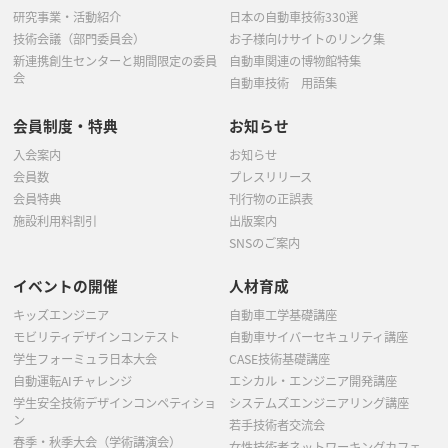
研究事業・活動紹介
日本の自動車技術330選
技術会議（部門委員会）
お子様向けサイトのリンク集
新連携創生センターと期間限定の委員
自動車関連の博物館特集
会
自動車技術 用語集
会員制度・特典
お知らせ
入会案内
お知らせ
会員数
プレスリリース
会員特典
刊行物の正誤表
施設利用料割引
出版案内
SNSのご案内
イベントの開催
人材育成
キッズエンジニア
自動車工学基礎講座
モビリティデザインコンテスト
自動車サイバーセキュリティ講座
学生フォーミュラ日本大会
CASE技術基礎講座
自動運転AIチャレンジ
エシカル・エンジニア開発講座
学生安全技術デザインコンペティショ
システムズエンジニアリング講座
ン
若手技術者交流会
春季・秋季大会（学術講演会）
女性技術者ネットワーキングカフェ