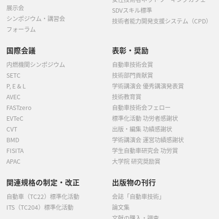
展示会
SDVスキル標準
シンポジウム・講習会
技術者能力開発支援システム（CPD）
フォーラム
国際会議
表彰・奨励
内燃機関シンポジウム
自動車技術会賞
SETC
技術部門貢献賞
P, E & L
学術講演会 優秀講演発表賞
AVEC
技術教育賞
FASTzero
自動車技術会フェロー
EVTeC
標準化活動 功労者感謝状
CVT
出版・編集 功績感謝状
BMD
学術講演会 運営功績感謝状
FISITA
学生自動車研究会 功労賞
APAC
大学院 研究奨励賞
関連規格の制定・改正
出版物の刊行
自動車（TC22）標準化活動
会誌「自動車技術」
ITS（TC204）標準化活動
論文集
文献の購入・調査