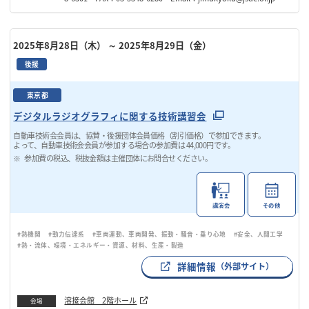
2025年8月28日（木）
～ 2025年8月29日（金）
後援
東京都
デジタルラジオグラフィに関する技術講習会
自動車技術会会員は、協賛・後援団体会員価格（割引価格）で参加できます。
よって、自動車技術会会員が参加する場合の参加費は 44,000円です。
参加費の税込、税抜金額は主催団体にお問合せください。
講演会
その他
#熱機関
#動力伝達系
#車両運動、車両開発、振動・騒音・乗り心地
#安全、人間工学
#熱・流体、環境・エネルギー・資源、材料、生産・製造
詳細情報
（外部サイト）
溶接会館 2階ホール
会場