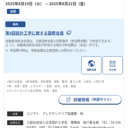
2025年8月19日（火）
～ 2025年8月22日（金）
協賛
海外
第6回設計工学に関する国際会議
自動車技術会会員は、主催団体会員と同等条件（参加費同額）で参加できます。
よって、自動車技術会会員が参加する場合の参加費は （未定）円です。
参加費の税込、税抜金額は主催団体にお問合せください。
国際会議
その他
#動力伝達系
#車両運動、車両開発、振動・騒音・乗り心地
#安全、人間工学
#熱・流体、環境・エネルギー・資源、材料、生産・製造
#エレクトロニクス及び制御、情報・通信
詳細情報
（外部サイト）
エジプト アレクサンドリア図書館 他
会場
公益社団法人日本設計工学会 事務局 前川善太郎 TEL：03-534
お問合せ
8-6301 FAX：03-5348-6280 Email：jimukyoku@jsde.or.jp