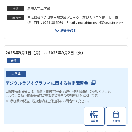
茨城大学工学部
会場
日本機械学会関東支部茨城ブロック 茨城大学工学部 長 真
お問合せ
啓 TEL：0294-38-5030 Email：masahiro.osa.630@vc.ibaraki.
ac.jp
2025年9月1日（月）
～ 2025年9月2日（火）
後援
広島県
デジタルラジオグラフィに関する技術講習会
自動車技術会会員は、協賛・後援団体会員価格（割引価格）で参加できます。
よって、自動車技術会会員が参加する場合の参加費は 44,000円です。
参加費の税込、税抜金額は主催団体にお問合せください。
講演会
その他