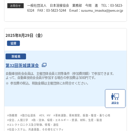
一般社団法人 日本溶接協会 業務部 今岡 進 TEL：03-5823-
お問合せ
6324 FAX：03-5823-5244 Email：susumu_imaoka@jwes.or.jp
2025年8月29日（金）
協賛
茨城県
第32回茨城講演会
自動車技術会会員は、主催団体会員と同等条件（参加費同額）で参加できます。
よって、自動車技術会会員が参加する場合の参加費は 5000円です。
参加費の税込、税抜金額は主催団体にお問合せください。
講演会
#熱機関
#動力伝達系
#EV、HV
#車両運動、車両開発、振動・騒音・乗り心地
#安全、人間工学
#熱・流体、環境・エネルギー・資源、材料、生産・製造
#エレクトロニクス及び制御、情報・通信
#社会システム、共通基盤、その他モビリティ