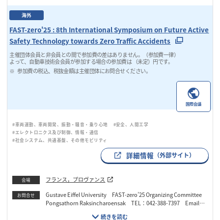
海外
FAST-zero'25 : 8th International Symposium on Future Active
Safety Technology towards Zero Traffic Accidents
主催団体会員と非会員との間で参加費の差はありません。（参加費一律）
よって、自動車技術会会員が参加する場合の参加費は （未定）円です。
参加費の税込、税抜金額は主催団体にお問合せください。
国際会議
#車両運動、車両開発、振動・騒音・乗り心地
#安全、人間工学
#エレクトロニクス及び制御、情報・通信
#社会システム、共通基盤、その他モビリティ
詳細情報
（外部サイト）
フランス，プロヴァンス
会場
Gustave Eiffel University FAST-zero’25 Organizing Committee
お問合せ
Pongsathorn Raksincharoensak TEL：042-388-7397 Email：
pong@cc.tuat.ac.jp