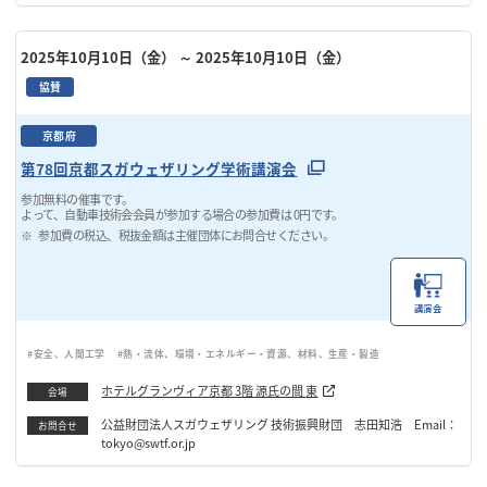
2025年10月10日（金）
～ 2025年10月10日（金）
協賛
京都府
第78回京都スガウェザリング学術講演会
参加無料の催事です。
よって、自動車技術会会員が参加する場合の参加費は 0円です。
参加費の税込、税抜金額は主催団体にお問合せください。
講演会
#安全、人間工学
#熱・流体、環境・エネルギー・資源、材料、生産・製造
ホテルグランヴィア京都 3階 源氏の間 東
会場
公益財団法人スガウェザリング 技術振興財団 志田知浩 Email：
お問合せ
tokyo@swtf.or.jp