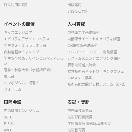
施設利用料割引
出版案内
SNSのご案内
イベントの開催
人材育成
キッズエンジニア
自動車工学基礎講座
モビリティデザインコンテスト
自動車サイバーセキュリティ講座
学生フォーミュラ日本大会
CASE技術基礎講座
自動運転AIチャレンジ
エシカル・エンジニア開発講座
学生安全技術デザインコンペティショ
システムズエンジニアリング講座
ン
若手技術者交流会
春季・秋季大会（学術講演会）
女性技術者ネットワーキングカフェ
展示会
SDVスキル標準
シンポジウム・講習会
技術者能力開発支援システム（CPD）
フォーラム
国際会議
表彰・奨励
内燃機関シンポジウム
自動車技術会賞
SETC
技術部門貢献賞
P, E & L
学術講演会 優秀講演発表賞
AVEC
技術教育賞