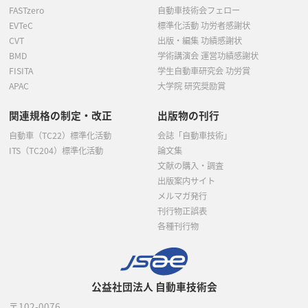
FASTzero
自動車技術会フェロー
EVTeC
標準化活動 功労者感謝状
CVT
出版・編集 功績感謝状
BMD
学術講演会 運営功績感謝状
FISITA
学生自動車研究会 功労賞
APAC
大学院 研究奨励賞
関連規格の制定・改正
出版物の刊行
自動車（TC22）標準化活動
会誌「自動車技術」
ITS（TC204）標準化活動
論文集
文献の購入・調査
出版案内サイト
メルマガ発行
刊行物正誤表
各種刊行物
公益社団法人 自動車技術会
〒102-0076