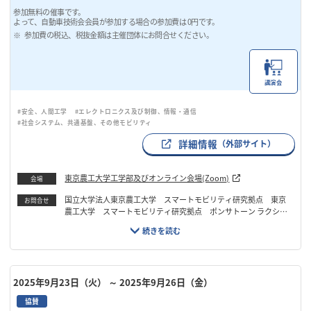
参加無料の催事です。
よって、自動車技術会会員が参加する場合の参加費は 0円です。
参加費の税込、税抜金額は主催団体にお問合せください。
講演会
#安全、人間工学
#エレクトロニクス及び制御、情報・通信
#社会システム、共通基盤、その他モビリティ
詳細情報
（外部サイト）
東京農工大学工学部及びオンライン会場(Zoom)
会場
国立大学法人東京農工大学 スマートモビリティ研究拠点 東京
お問合せ
農工大学 スマートモビリティ研究拠点 ポンサトーン ラクシン
チャラーンサク TEL：042-388-7397 FAX：042-388-7425 Em
ail：pong@cc.tuat.ac.jp
2025年9月23日（火）
～ 2025年9月26日（金）
協賛