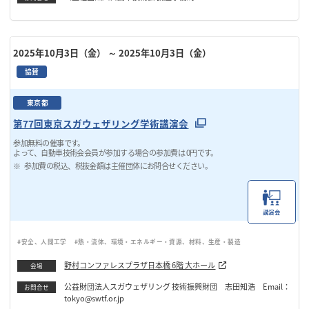
2025年10月3日（金）
～ 2025年10月3日（金）
協賛
東京都
第77回東京スガウェザリング学術講演会
参加無料の催事です。
よって、自動車技術会会員が参加する場合の参加費は 0円です。
参加費の税込、税抜金額は主催団体にお問合せください。
講演会
#安全、人間工学
#熱・流体、環境・エネルギー・資源、材料、生産・製造
野村コンファレスプラザ日本橋 6階 大ホール
会場
公益財団法人スガウェザリング 技術振興財団 志田知浩 Email：
お問合せ
tokyo@swtf.or.jp