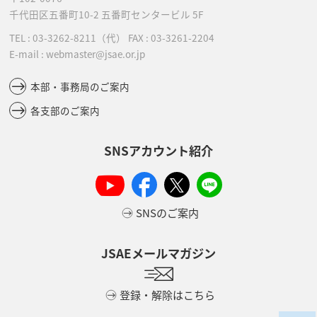
千代田区五番町10-2
五番町センタービル 5F
TEL :
03-3262-8211
（代）
FAX : 03-3261-2204
E-mail : webmaster@jsae.or.jp
本部・事務局のご案内
各支部のご案内
SNSアカウント紹介
SNSのご案内
JSAEメールマガジン
登録・解除はこちら