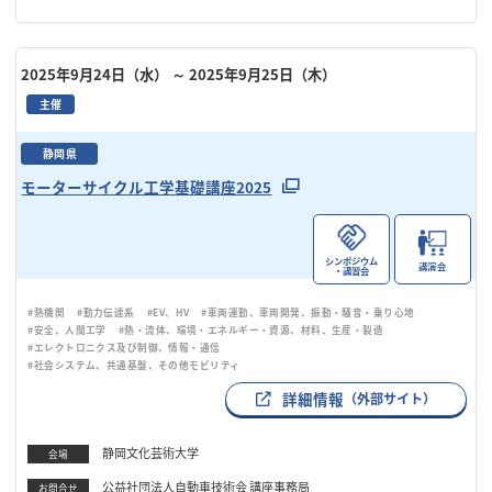
2025年9月24日（水）
～ 2025年9月25日（木）
主催
静岡県
モーターサイクル工学基礎講座2025
シンポジウム
講演会
・講習会
#熱機関
#動力伝達系
#EV、HV
#車両運動、車両開発、振動・騒音・乗り心地
#安全、人間工学
#熱・流体、環境・エネルギー・資源、材料、生産・製造
#エレクトロニクス及び制御、情報・通信
#社会システム、共通基盤、その他モビリティ
詳細情報
（外部サイト）
静岡文化芸術大学
会場
公益社団法人自動車技術会 講座事務局
お問合せ