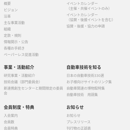
概要
イベントカレンダー
（主催・共催イベントのみ）
ビジョン
イベントカレンダー
沿革
（協賛・後援イベントを含む）
主な事業活動
協賛・後援・協力の申請
組織
定款・規則
情報開示・公告
各種お手続き
ペーパーレス促進活動
事業・活動紹介
自動車技術を知る
研究事業・活動紹介
日本の自動車技術330選
技術会議（部門委員会）
お子様向けサイトのリンク集
新連携創生センターと期間限定の委員
自動車関連の博物館特集
会
自動車技術 用語集
会員制度・特典
お知らせ
入会案内
お知らせ
会員数
プレスリリース
会員特典
刊行物の正誤表