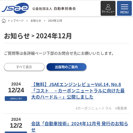
マイメニュー
MENU
トップページ
お知らせ
2024年12月
お知らせ
2024年12月
>
ご質問等は各詳細ページ下部のお問合せ先にお願いいたします。
すべて表示
出版物のご案内
【無料】JSAEエンジンレビューVol.14, No.8
2024
12/24
「コスト －カーボンニュートラルに向けた最
大のハードル－」公開しました
出版物のご案内
#カーボンニュートラル
#電動車
2024
会誌「自動車技術」2024年12月号 発行のお知ら
12/2
せ