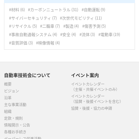
10月
(5)
9月
(8)
#材料
(6)
#カーボンニュートラル
(31)
#自動運転
(9)
9月
(4)
8月
(5)
#サイバーセキュリティ
(7)
#次世代モビリティ
(11)
8月
(5)
7月
(2)
#リサイクル
(5)
#二輪車
(7)
#製造
(4)
#傷害予測
(5)
#事故自動通報システム
(4)
#安全
(4)
#流体
(3)
#電動車
(19)
7月
(5)
6月
(4)
#音質評価
(3)
#映像情報
(4)
6月
(3)
5月
(6)
5月
(6)
4月
(3)
自動車技術会について
イベント案内
4月
(7)
3月
(4)
概要
イベントカレンダー
3月
(8)
2月
(7)
（主催・共催イベントのみ）
ビジョン
イベントカレンダー
沿革
（協賛・後援イベントを含む）
1月
(5)
主な事業活動
協賛・後援・協力の申請
組織
定款・規則
情報開示・公告
各種お手続き
ペーパーレス促進活動