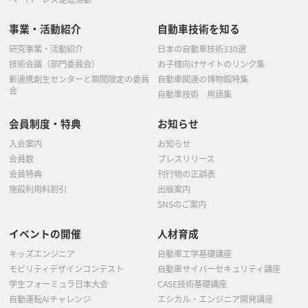
事業・活動紹介
自動車技術を知る
研究事業・活動紹介
日本の自動車技術330選
技術会議（部門委員会）
お子様向けサイトのリンク集
新連携創生センターと期間限定の委員
自動車関連の博物館特集
会
自動車技術 用語集
会員制度・特典
お知らせ
入会案内
お知らせ
会員数
プレスリリース
会員特典
刊行物の正誤表
施設利用料割引
出版案内
SNSのご案内
イベントの開催
人材育成
キッズエンジニア
自動車工学基礎講座
モビリティデザインコンテスト
自動車サイバーセキュリティ講座
学生フォーミュラ日本大会
CASE技術基礎講座
自動運転AIチャレンジ
エシカル・エンジニア開発講座