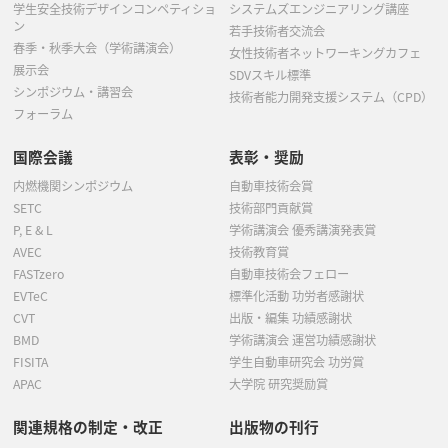
学生安全技術デザインコンペティショ
システムズエンジニアリング講座
ン
若手技術者交流会
春季・秋季大会（学術講演会）
女性技術者ネットワーキングカフェ
展示会
SDVスキル標準
シンポジウム・講習会
技術者能力開発支援システム（CPD）
フォーラム
国際会議
表彰・奨励
内燃機関シンポジウム
自動車技術会賞
SETC
技術部門貢献賞
P, E & L
学術講演会 優秀講演発表賞
AVEC
技術教育賞
FASTzero
自動車技術会フェロー
EVTeC
標準化活動 功労者感謝状
CVT
出版・編集 功績感謝状
BMD
学術講演会 運営功績感謝状
FISITA
学生自動車研究会 功労賞
APAC
大学院 研究奨励賞
関連規格の制定・改正
出版物の刊行