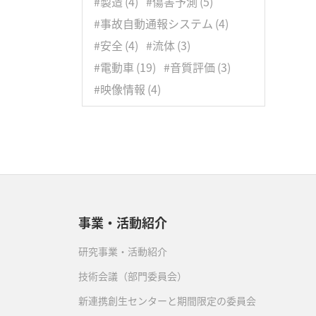
#製造
(4)
#傷害予測
(5)
1月
(5)
2月
(7)
3月
(8)
#事故自動通報システム
(4)
1月
(5)
#安全
(4)
#流体
(3)
#電動車
(19)
#音質評価
(3)
#映像情報
(4)
事業・活動紹介
研究事業・活動紹介
技術会議（部門委員会）
新連携創生センターと期間限定の委員会
）