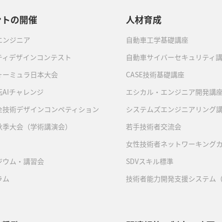
ントの開催
人材育成
エンジニア
自動車工学基礎講座
ティデザインコンテスト
自動車サイバーセキュリティ
ォーミュラ日本大会
CASE技術基礎講座
AIチャレンジ
エシカル・エンジニア開発講
全技術デザインコンペティション
システムズエンジニアリング
秋季大会（学術講演会）
若手技術者交流会
女性技術者ネットワーキング
ジウム・講習会
SDVスキル標準
ラム
技術者能力開発支援システム（