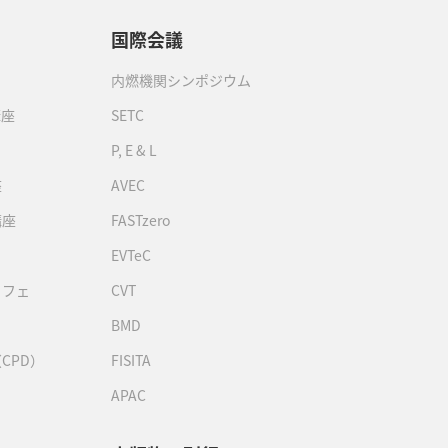
国際会議
内燃機関シンポジウム
講座
SETC
P, E & L
座
AVEC
講座
FASTzero
EVTeC
カフェ
CVT
BMD
CPD）
FISITA
APAC