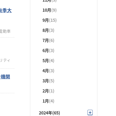
5月
(4)
年秋季大
10月
(9)
4月
(5)
9月
(15)
3月
(4)
8月
(3)
電動車
2月
(1)
7月
(6)
1月
(4)
6月
(3)
リティ
5月
(4)
4月
(3)
ン機関
3月
(5)
2月
(1)
1月
(4)
2024年
(65)