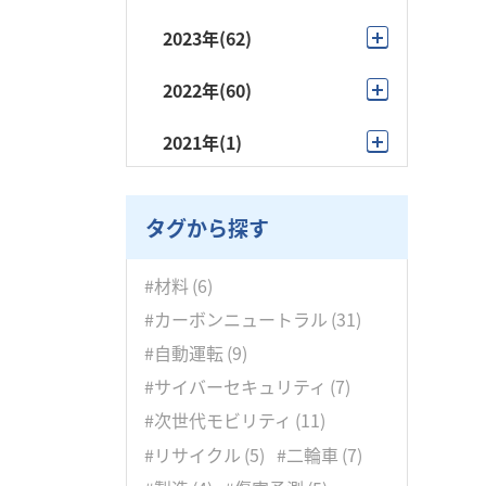
12月
(2)
2023年
(62)
11月
(5)
12月
(4)
2022年
(60)
10月
(4)
11月
(5)
12月
(10)
2021年
(1)
9月
(21)
10月
(9)
11月
(7)
9月
(1)
8月
(5)
9月
(8)
10月
(5)
タグから探す
7月
(6)
8月
(5)
9月
(4)
6月
(4)
#材料
(6)
7月
(2)
8月
(5)
#カーボンニュートラル
(31)
5月
(2)
6月
(4)
7月
(5)
#自動運転
(9)
4月
(2)
5月
(6)
#サイバーセキュリティ
(7)
6月
(3)
3月
(5)
#次世代モビリティ
(11)
4月
(3)
5月
(6)
2月
(4)
#リサイクル
(5)
#二輪車
(7)
3月
(4)
4月
(7)