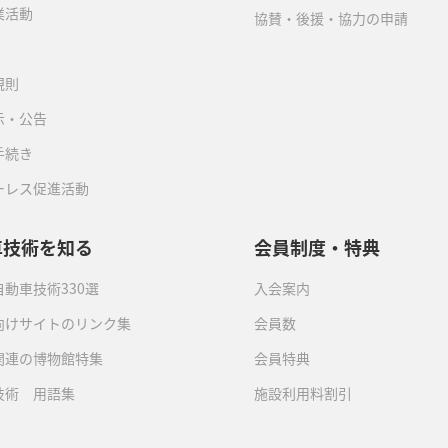
業活動
協賛・後援・協力の申請
規則
示・公告
手続き
ーレス促進活動
車技術を知る
会員制度・特典
動車技術330選
入会案内
向けサイトのリンク集
会員数
関連の博物館特集
会員特典
技術 用語集
施設利用料割引