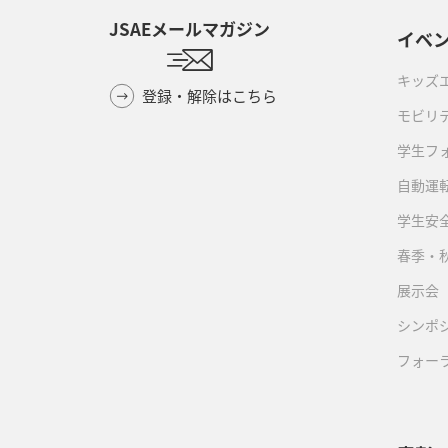
JSAEメールマガジン
イベ
キッズ
登録・解除はこちら
モビリ
学生フ
自動運転
学生安
春季・
展示会
シンポ
フォー