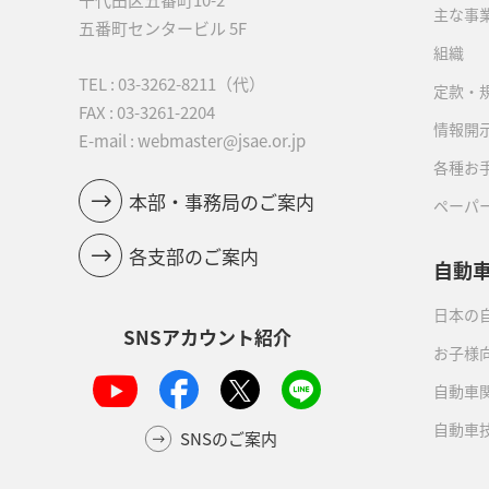
主な事
五番町センタービル 5F
組織
TEL :
03-3262-8211
（代）
定款・
FAX : 03-3261-2204
情報開
E-mail : webmaster@jsae.or.jp
各種お
本部・事務局のご案内
ペーパ
各支部のご案内
自動
日本の自
SNSアカウント紹介
お子様
自動車
自動車
SNSのご案内