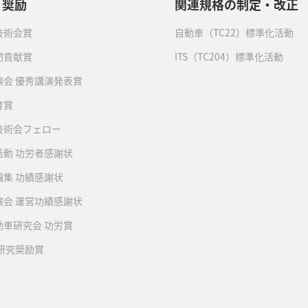
・奨励
関連規格の制定・改正
技術会賞
自動車（TC22）標準化活動
門貢献賞
ITS（TC204）標準化活動
演会 優秀講演発表賞
育賞
技術会フェロー
活動 功労者感謝状
編集 功績感謝状
演会 運営功績感謝状
動車研究会 功労賞
 研究奨励賞