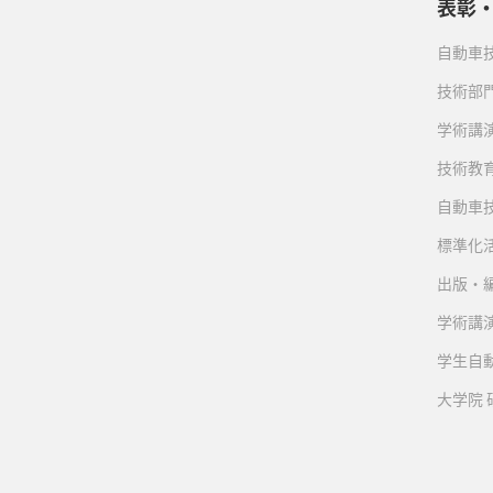
表彰
自動車
技術部
学術講
技術教
自動車
標準化
出版・
学術講
学生自
大学院