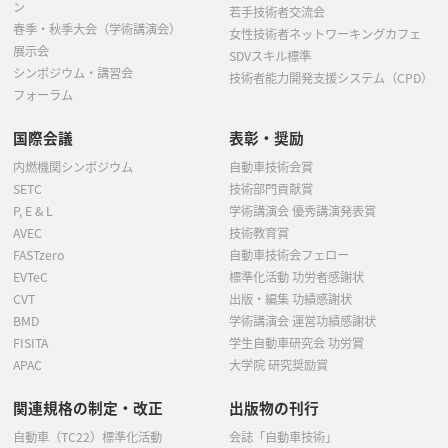
ン
若手技術者交流会
春季・秋季大会（学術講演会）
女性技術者ネットワーキングカフェ
展示会
SDVスキル標準
シンポジウム・講習会
技術者能力開発支援システム（CPD）
フォーラム
国際会議
表彰・奨励
内燃機関シンポジウム
自動車技術会賞
SETC
技術部門貢献賞
P, E & L
学術講演会 優秀講演発表賞
AVEC
技術教育賞
FASTzero
自動車技術会フェロー
EVTeC
標準化活動 功労者感謝状
CVT
出版・編集 功績感謝状
BMD
学術講演会 運営功績感謝状
FISITA
学生自動車研究会 功労賞
APAC
大学院 研究奨励賞
関連規格の制定・改正
出版物の刊行
自動車（TC22）標準化活動
会誌「自動車技術」