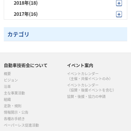
2018年
(18)
11月
(1)
10月
(2)
9月
(3)
7月
(2)
7月
(2)
7月
(3)
2017年
(16)
11月
(1)
10月
(2)
9月
(2)
8月
(1)
6月
(4)
6月
(5)
6月
(3)
10月
(1)
10月
(1)
9月
(1)
6月
(1)
7月
(2)
5月
(3)
5月
(3)
5月
(5)
カテゴリ
9月
(1)
9月
(1)
8月
(1)
5月
(1)
6月
(2)
4月
(2)
4月
(2)
4月
(2)
8月
(1)
7月
(4)
7月
(4)
4月
(7)
5月
(4)
3月
(3)
3月
(3)
3月
(2)
7月
(2)
6月
(1)
5月
(4)
3月
(2)
4月
(1)
自動車技術会について
イベント案内
2月
(1)
2月
(2)
2月
(2)
6月
(1)
5月
(5)
概要
イベントカレンダー
3月
(5)
2月
(1)
1月
(1)
（主催・共催イベントのみ）
ビジョン
5月
(4)
イベントカレンダー
4月
(2)
沿革
（協賛・後援イベントを含む）
主な事業活動
4月
(1)
協賛・後援・協力の申請
3月
(2)
組織
定款・規則
3月
(4)
2月
(1)
情報開示・公告
各種お手続き
2月
(1)
ペーパーレス促進活動