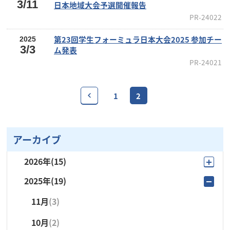
3/11
日本地域大会予選開催報告
PR-24022
第23回学生フォーミュラ日本大会2025 参加チー
2025
3/3
ム発表
PR-24021
1
2
アーカイブ
2026年
(15)
2025年
(19)
7月
(2)
11月
(3)
6月
(4)
10月
(2)
5月
(4)