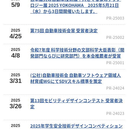
5/9
ロジー展 2025 YOKOHAMA 2025年5月21日
（水）から3日間開催いたします。
PR-25003
第75回 自動車技術会賞 受賞者決定
2025
4/25
PR-25002
令和7年度 科学技術分野の文部科学大臣表彰（開
2025
4/8
発部門ならびに研究部門）を本会推薦者が受賞
PR-25001
(公社)自動車技術会 自動車ソフトウェア領域人
2025
3/31
材育成WGにてSDVスキル標準を策定
PR-24024
第13回モビリティデザインコンテスト 受賞者決
2025
3/26
定
PR-24023
2025年学生安全技術デザインコンペティション
2025