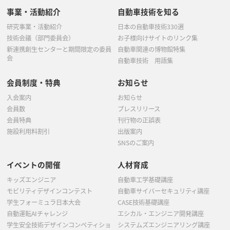
事業・活動紹介
自動車技術を知る
研究事業・活動紹介
日本の自動車技術330選
技術会議（部門委員会）
お子様向けサイトのリンク集
新連携創生センターと期間限定の委員
自動車関連の博物館特集
会
自動車技術 用語集
会員制度・特典
お知らせ
入会案内
お知らせ
会員数
プレスリリース
会員特典
刊行物の正誤表
施設利用料割引
出版案内
SNSのご案内
イベントの開催
人材育成
キッズエンジニア
自動車工学基礎講座
モビリティデザインコンテスト
自動車サイバーセキュリティ講座
学生フォーミュラ日本大会
CASE技術基礎講座
自動運転AIチャレンジ
エシカル・エンジニア開発講座
学生安全技術デザインコンペティショ
システムズエンジニアリング講座