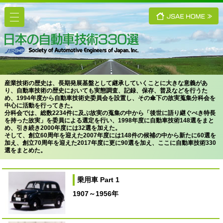
産業技術の歴史は、長期発展基盤として継承していくことに大きな意義があ
り、自動車技術の歴史においても実態調査、記録、保存、普及などを行うた
め、1994年度から自動車技術史委員会を設置し、その傘下の故実蒐集分科会を
中心に活動を行ってきた。
分科会では、総数2234件に及ぶ故実の蒐集の中から「後世に語り継ぐべき特長
を持った故実」を委員による選定を行い、1998年度に自動車技術148選をまと
め、引き続き2000年度には32選を加えた。
そして、創立60周年を迎えた2007年度には148件の候補の中から新たに60選を
加え、創立70周年を迎えた2017年度に更に90選を加え、ここに自動車技術330
選をまとめた。
乗用車 Part 1
1907～1956年