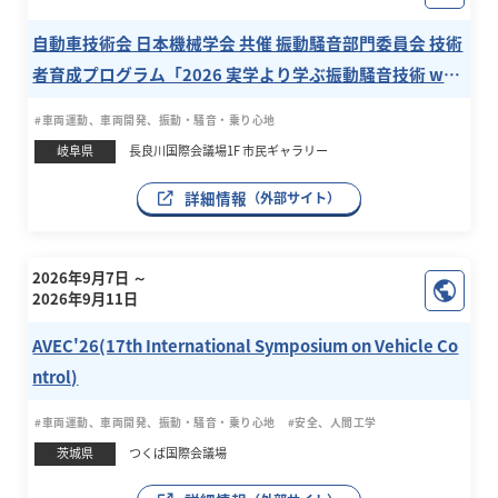
自動車技術会 日本機械学会 共催 振動騒音部門委員会 技術
者育成プログラム「2026 実学より学ぶ振動騒音技術 wit
h D＆D」
#車両運動、車両開発、振動・騒音・乗り心地
岐阜県
長良川国際会議場1F 市民ギャラリー
詳細情報
（外部サイト）
2026年9月7日 ～
2026年9月11日
AVEC'26(17th International Symposium on Vehicle Co
ntrol)
#車両運動、車両開発、振動・騒音・乗り心地
#安全、人間工学
茨城県
つくば国際会議場