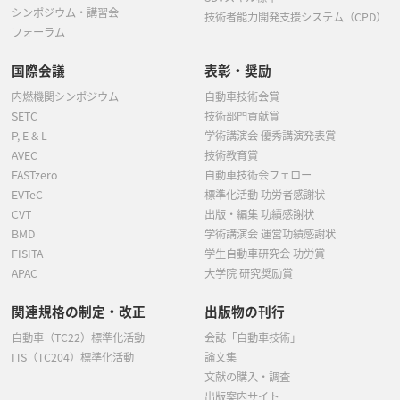
シンポジウム・講習会
技術者能力開発支援システム（CPD）
フォーラム
国際会議
表彰・奨励
内燃機関シンポジウム
自動車技術会賞
SETC
技術部門貢献賞
P, E & L
学術講演会 優秀講演発表賞
AVEC
技術教育賞
FASTzero
自動車技術会フェロー
EVTeC
標準化活動 功労者感謝状
CVT
出版・編集 功績感謝状
BMD
学術講演会 運営功績感謝状
FISITA
学生自動車研究会 功労賞
APAC
大学院 研究奨励賞
関連規格の制定・改正
出版物の刊行
自動車（TC22）標準化活動
会誌「自動車技術」
ITS（TC204）標準化活動
論文集
文献の購入・調査
出版案内サイト