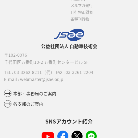
メルマガ発行
刊行物正誤表
各種刊行物
公益社団法人 自動車技術会
〒102-0076
千代田区五番町10-2
五番町センタービル 5F
TEL :
03-3262-8211
（代）
FAX : 03-3261-2204
E-mail : webmaster@jsae.or.jp
本部・事務局のご案内
各支部のご案内
SNSアカウント紹介