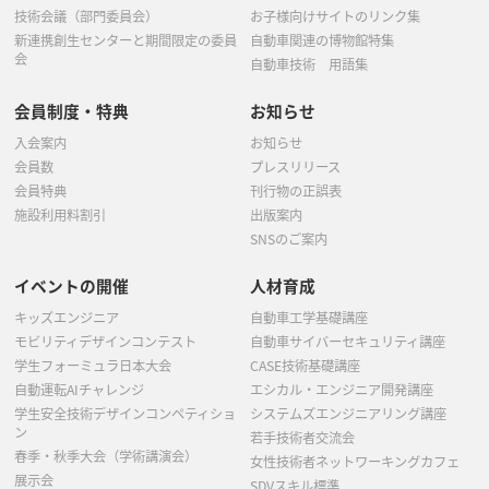
技術会議（部門委員会）
お子様向けサイトのリンク集
新連携創生センターと期間限定の委員
自動車関連の博物館特集
会
自動車技術 用語集
会員制度・特典
お知らせ
入会案内
お知らせ
会員数
プレスリリース
会員特典
刊行物の正誤表
施設利用料割引
出版案内
SNSのご案内
イベントの開催
人材育成
キッズエンジニア
自動車工学基礎講座
モビリティデザインコンテスト
自動車サイバーセキュリティ講座
学生フォーミュラ日本大会
CASE技術基礎講座
自動運転AIチャレンジ
エシカル・エンジニア開発講座
学生安全技術デザインコンペティショ
システムズエンジニアリング講座
ン
若手技術者交流会
春季・秋季大会（学術講演会）
女性技術者ネットワーキングカフェ
展示会
SDVスキル標準