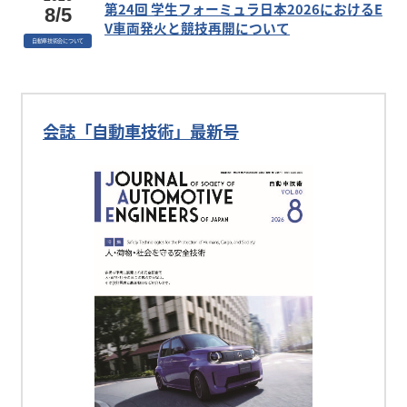
第24回 学生フォーミュラ日本2026におけるE
8/5
V車両発火と競技再開について
自動車技術会について
会誌「自動車技術」最新号