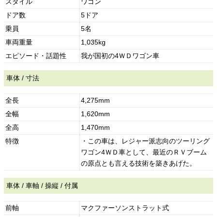
スタイル
ワゴン
ドア数
5ドア
乗員
5名
車両重量
1,035kg
エピソード・話題性
我が国初の4ＷＤワゴン車
車体 / 寸法
全長
4,275mm
全幅
1,620mm
全高
1,470mm
特徴
・この車は、レジャー派志向のツーリング
ワゴン4ＷＤ車として、最近のＲＶブーム
の原点とも言える技術を築きあげた。
車体 / 車軸 / 操縦 / 付属
前軸
マクファーソンストラット式