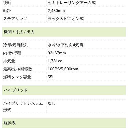
後軸
セミトレーリングアーム式
軸距
2,450mm
ステアリング
ラック＆ピニオン式
機関 / 寸法 / 出力
冷却/気筒配列
水冷/水平対向4気筒
内径x行程
92×67mm
排気量
1,781cc
最高出力/回転数
100PS/5,600rpm
燃料タンク容量
55L
ハイブリッド
ハイブリッドシステム
なし
形式
駆動系