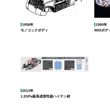
1958年
1990年
モノコックボディ
NSXボデ
2013年
1.2GPa級高成形性超ハイテン材