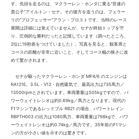
す。先頭を走るのは、マクラーレン・ホンダに乗る“音速の
貴公子”アイルトン・セナ。その後方を追うのは、フェラー
リの“プロフェッサー”アラン・プロストです。当時のレース
展開は詳細には覚えていませんが、セナが終始トップを守
り、圧倒的な勝利だったと記憶しています（調べたところ、
2位に16秒差をつけていました）。写真を見ると、観客席と
コースの距離が非常に近いこと、そしてコース幅の狭さに改
めて驚かされます。
セナが駆ったマクラーレン・ホンダ MP4/6 のエンジンは
RA121E。3.5L・V12・自然吸気で、最高出力は735馬力／
13500rpmとされています。車両重量は505kgですので、パ
ワーウェイトレシオは約0.69kg／馬力となります。現代の
F1マシンであるレッドブル RB21 の場合、パワートレイン
RBPTH003 の出力は1080馬力、車両重量は798kgで、パワ
ーウェイトレシオは約0.74kg／馬力です。35年前のF1マシ
ンの方が小さい値を示すのは驚きです。