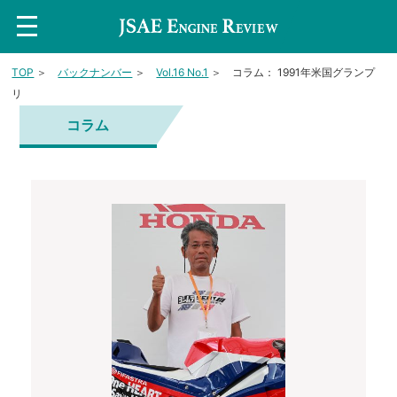
t
o
g
g
TOP
＞
バックナンバー
＞
Vol.16 No.1
＞ コラム： 1991年米国グランプ
l
e
リ
n
a
コラム
v
i
g
a
t
i
o
n