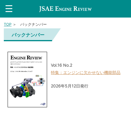
t
o
g
g
TOP
＞ バックナンバー
l
e
n
バックナンバー
a
v
i
g
a
t
i
Vol.16 No.2
o
特集：エンジンに欠かせない機能部品
n
2026年5月12日発行