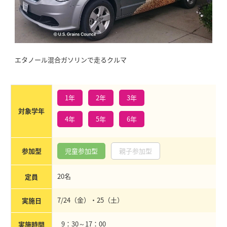
エタノール混合ガソリンで走るクルマ
1年
2年
3年
対象学年
4年
5年
6年
参加型
児童参加型
親子参加型
20名
定員
7/24（金）・25（土）
実施日
9：30～17：00
実施時間