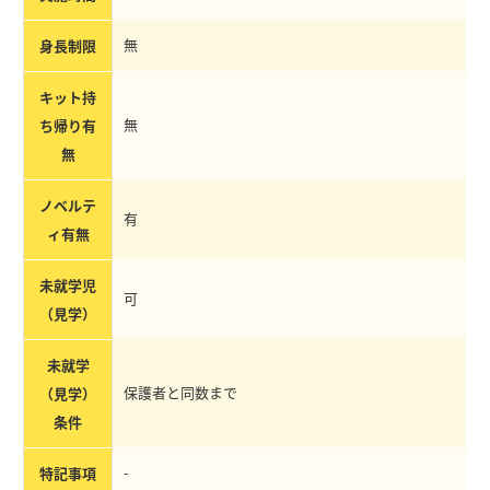
無
身長制限
キット持
無
ち帰り有
無
ノベルテ
有
ィ有無
未就学児
可
（見学）
未就学
保護者と同数まで
（見学）
条件
-
特記事項