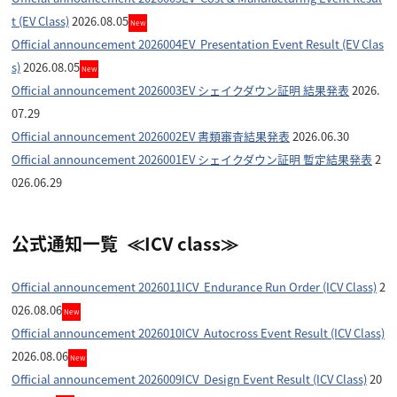
t (EV Class)
2026.08.05
New
Official announcement 2026004EV Presentation Event Result (EV Clas
s)
2026.08.05
New
Official announcement 2026003EV シェイクダウン証明 結果発表
2026.
07.29
Official announcement 2026002EV 書類審査結果発表
2026.06.30
Official announcement 2026001EV シェイクダウン証明 暫定結果発表
2
026.06.29
公式通知一覧 ≪ICV class≫
Official announcement 2026011ICV Endurance Run Order (ICV Class)
2
026.08.06
New
Official announcement 2026010ICV Autocross Event Result (ICV Class)
2026.08.06
New
Official announcement 2026009ICV Design Event Result (ICV Class)
20