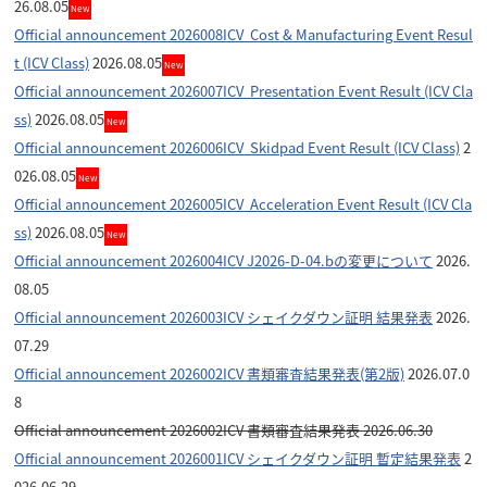
26.08.05
New
Official announcement 2026008ICV Cost & Manufacturing Event Resul
t (ICV Class)
2026.08.05
New
Official announcement 2026007ICV Presentation Event Result (ICV Cla
ss)
2026.08.05
New
Official announcement 2026006ICV Skidpad Event Result (ICV Class)
2
026.08.05
New
Official announcement 2026005ICV Acceleration Event Result (ICV Cla
ss)
2026.08.05
New
Official announcement 2026004ICV J2026-D-04.bの変更について
2026.
08.05
Official announcement 2026003ICV シェイクダウン証明 結果発表
2026.
07.29
Official announcement 2026002ICV 書類審査結果発表(第2版)
2026.07.0
8
Official announcement 2026002ICV 書類審査結果発表 2026.06.30
Official announcement 2026001ICV シェイクダウン証明 暫定結果発表
2
026.06.29