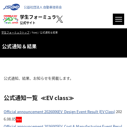
公益社団法人 自動車技術会
学生フォーミュラ
公式サイト
学生フォーミュラトップ
fsaej
公式通知＆結果
公式通知＆結果
公式通知、結果、お知らせを掲載します。
公式通知一覧 ≪EV class≫
Official announcement 2026006EV Design Event Result (EV Class)
202
6.08.05
New
Official announcement 2026005EV Cost & Manufacturing Event Resul