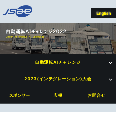
English
自動運転AIチャレンジ
2023(インテグレーション)大会
スポンサー
広報
お問合せ