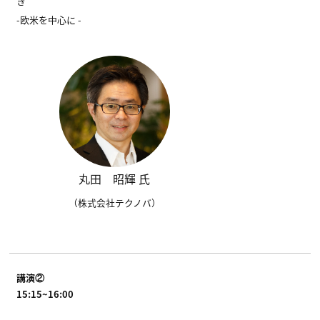
き
-欧米を中心に -
丸田 昭輝 氏
（株式会社テクノバ）
講演②
15:15~16:00