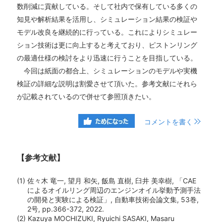
数削減に貢献している。そして社内で保有している多くの
知見や解析結果を活用し、シミュレーション結果の検証や
モデル改良を継続的に行っている。これによりシミュレー
ション技術は更に向上すると考えており、ピストンリング
の最適仕様の検討をより迅速に行うことを目指している。
今回は紙面の都合上、シミュレーションのモデルや実機
検証の詳細な説明は割愛させて頂いた。参考文献にそれら
が記載されているので併せて参照頂きたい。
コメントを書く
【参考文献】
(1) 佐々木 竜一, 望月 和矢, 飯島 直樹, 臼井 美幸樹, 「CAE
によるオイルリング周辺のエンジンオイル挙動予測手法
の開発と実験による検証」, 自動車技術会論文集, 53巻,
2号, pp.366-372, 2022.
(2) Kazuya MOCHIZUKI, Ryuichi SASAKI, Masaru