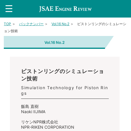
t
o
g
g
TOP
＞
バックナンバー
＞
Vol.16 No.2
＞ ピストンリングのシミュレーシ
l
e
ョン技術
n
a
v
Vol.16 No.2
i
g
a
t
i
o
ピストンリングのシミュレーショ
n
ン技術
Simulation Technology for Piston Rin
gs
飯島 直樹
Naoki IIJIMA
リケンNPR株式会社
NPR-RIKEN CORPORATION