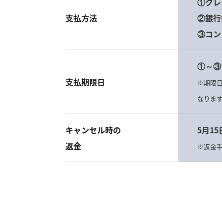
①クレ
支払方法
②銀行
③コン
①～③
支払期限日
※期限
なりま
キャンセル時の
5月1
返金
※返金