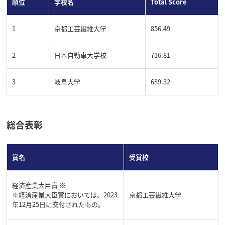
順位
学校名
Total Score
1
京都工芸繊維大学
856.49
2
日本自動車大学校
716.81
3
岐阜大学
689.32
総合表彰
賞名
受賞校
経済産業大臣賞 ※
※経済産業大臣賞においては、2023
京都工芸繊維大学
年12月25日に交付されたもの。