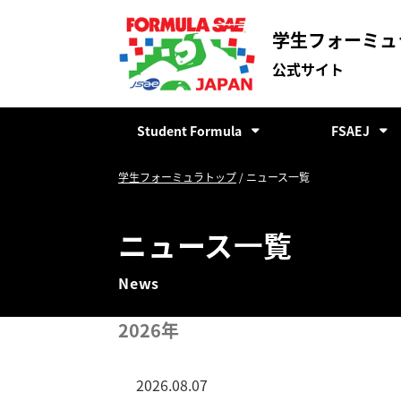
学生フォーミュ
公式サイト
Student Formula
FSAEJ
学生フォーミュラとは
開催概要
学生フォーミュラトップ
ニュース一覧
審査概要
ルール
ニュース⼀覧
ルール
公式通知 & 結果
News
過去の大会結果
登録チーム
2026年
来場者への情報
2026.08.07
参加チームへの情報