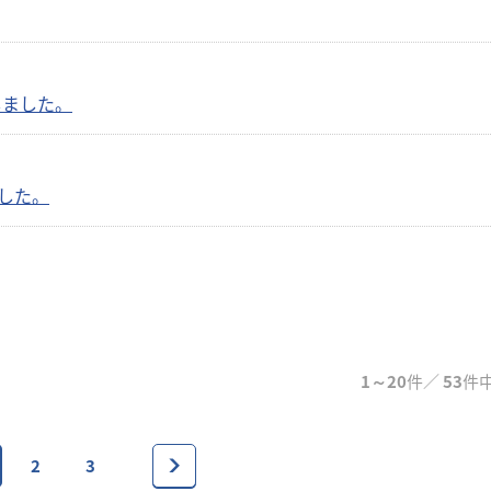
載しました。
ました。
1～20
件／
53
件
2
3